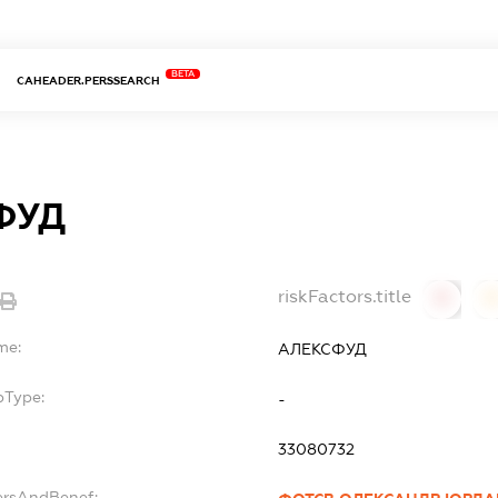
BETA
CAHEADER.PERSSEARCH
ФУД
riskFactors.title
0
0
me:
АЛЕКСФУД
bType:
-
33080732
ersAndBenef: