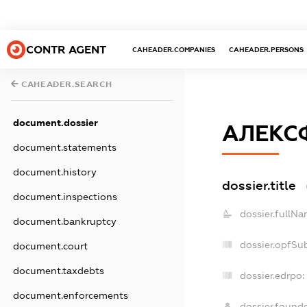
CONTR AGENT
CAHEADER.COMPANIES
CAHEADER.PERSONS
CAHEADER.SEARCH
document.dossier
АЛЕКС
document.statements
document.history
dossier.title
document.inspections
dossier.fullNa
document.bankruptcy
dossier.opfSu
document.court
document.taxdebts
dossier.edrpo:
document.enforcements
dossier.found