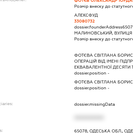
ФОТЄВ ОЛЕКСАНДР ІОРД
Розмір внеску до статутног
АЛЕКСФУД
33080732
dossier.founderAddress
6507
МАЛИНОВСЬКИЙ, ВУЛИЦЯ Т
Розмір внеску до статутног
ФОТЄВА СВІТЛАНА БОРИС
ОПЕРАЦІЙ ВІД ІМЕНІ ПІД
ЕКВАВАЛЕНТНОЇ ДЕСЯТИ 
dossier.position -
ФОТЄВА СВІТЛАНА БОРИС
dossier.position -
iaries:
dossier.missingData
XXXXXXXXXX
s:
65078, ОДЕСЬКА ОБЛ., О