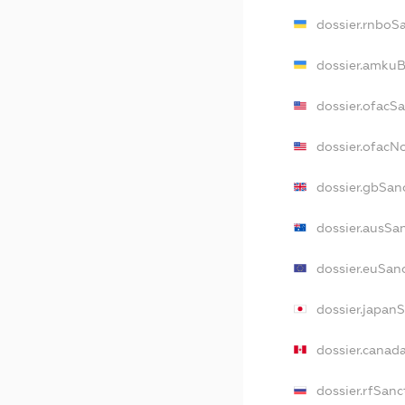
dossier.rnboS
dossier.amkuB
dossier.ofacS
dossier.ofac
dossier.gbSan
dossier.ausSa
dossier.euSan
dossier.japan
dossier.canad
dossier.rfSanc