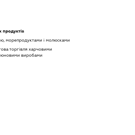
 продуктів
ою, морепродуктами і молюсками
това торгівля харчовими
ютюновими виробами