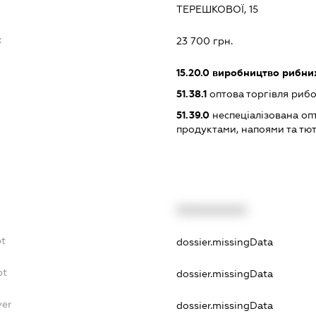
ТЕРЕШКОВОЇ, 15
:
23 700 грн.
15.20.0
виробництво рибних
51.38.1
оптова торгівля риб
51.39.0
неспеціалізована оп
продуктами, напоями та т
XXXXXXXXXX
bt
dossier.missingData
bt
dossier.missingData
yer
dossier.missingData