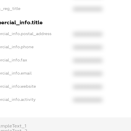
n_reg_title
XXXXXXXXXX
rcial_info.title
rcial_info.postal_address
XXXXXXXXXX
rcial_info.phone
XXXXXXXXXX
rcial_info.fax
XXXXXXXXXX
rcial_info.email
XXXXXXXXXX
rcial_info.website
XXXXXXXXXX
cial_info.activity
XXXXXXXXXX
ampleText_1
ampleText_2