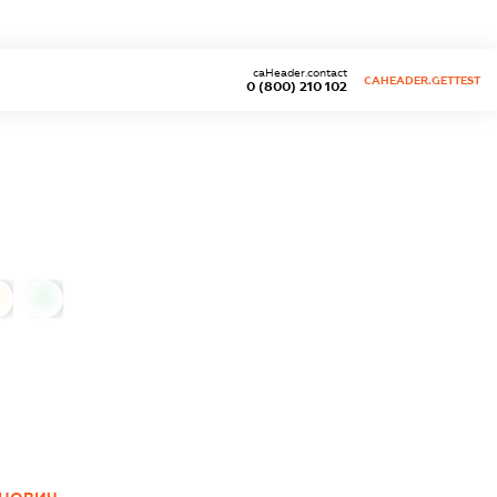
caHeader.contact
CAHEADER.GETTEST
0 (800) 210 102
0