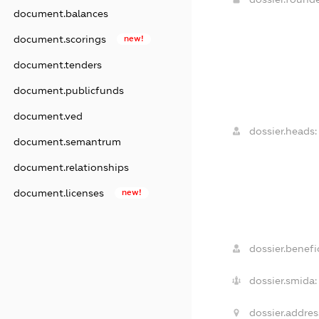
document.balances
document.scorings
new!
document.tenders
document.publicfunds
document.ved
dossier.heads:
document.semantrum
document.relationships
document.licenses
new!
dossier.benefic
dossier.smida:
dossier.addres