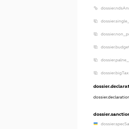
dossier.ndsAn
dossier.single
dossier.non_pr
dossier.budge
dossier.palne_
dossier.bigTa
dossier.declarat
dossier.declarati
dossier.sanctio
dossier.specS