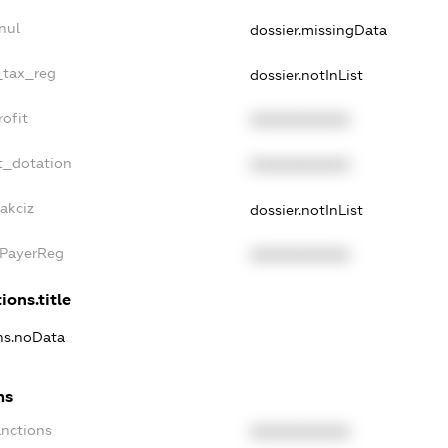
nul
dossier.missingData
_tax_reg
dossier.notInList
ofit
XXXXXXXXXX
t_dotation
XXXXXXXXXX
akciz
dossier.notInList
xPayerReg
XXXXXXXXXX
ions.title
ons.noData
ns
anctions
XXXXXXXXXX