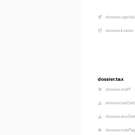
dossier.capital
dossier.kveds:
dossier.tax
dossier.staff
dossier.taxDe
dossier.esvDe
dossier.ndsPa