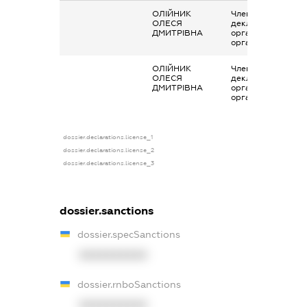
ОЛІЙНИК
Членство суб’єкта
ОЛЕСЯ
декларування в
ДМИТРІВНА
організаціях та їх
органах
ОЛІЙНИК
Членство суб’єкта
ОЛЕСЯ
декларування в
ДМИТРІВНА
організаціях та їх
органах
dossier.declarations.license_1
dossier.declarations.license_2
dossier.declarations.license_3
dossier.sanctions
dossier.specSanctions
XXXXXXXXXX
dossier.rnboSanctions
XXXXXXXXXX