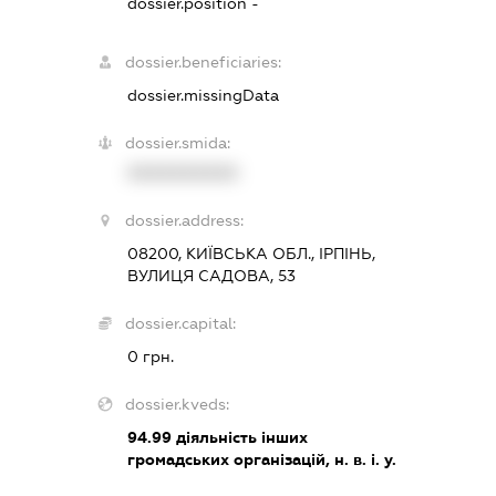
dossier.position -
dossier.beneficiaries:
dossier.missingData
dossier.smida:
XXXXXXXXXX
dossier.address:
08200, КИЇВСЬКА ОБЛ., ІРПІНЬ,
ВУЛИЦЯ САДОВА, 53
dossier.capital:
0 грн.
dossier.kveds:
94.99
діяльність інших
громадських організацій, н. в. і. у.