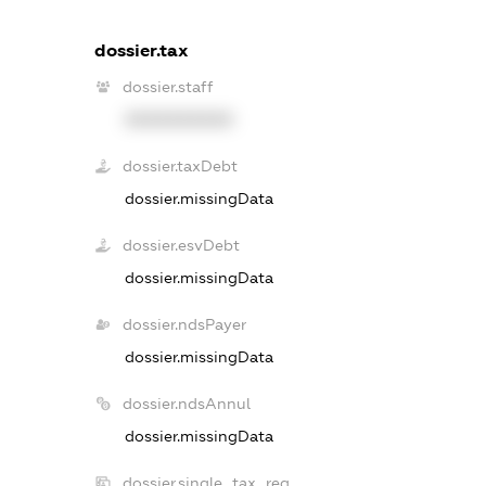
dossier.tax
dossier.staff
XXXXXXXXXX
dossier.taxDebt
dossier.missingData
dossier.esvDebt
dossier.missingData
dossier.ndsPayer
dossier.missingData
dossier.ndsAnnul
dossier.missingData
dossier.single_tax_reg