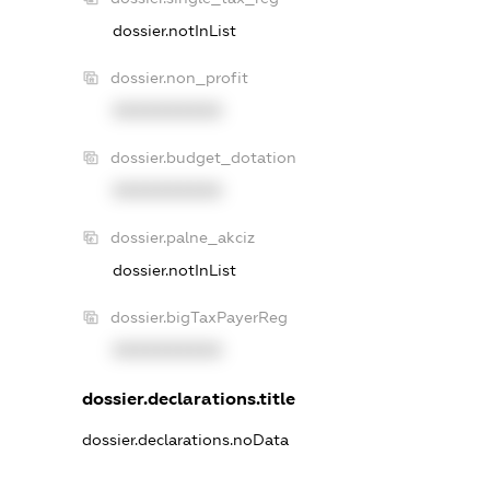
dossier.notInList
dossier.non_profit
XXXXXXXXXX
dossier.budget_dotation
XXXXXXXXXX
dossier.palne_akciz
dossier.notInList
dossier.bigTaxPayerReg
XXXXXXXXXX
dossier.declarations.title
dossier.declarations.noData