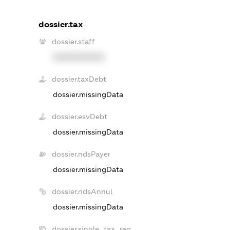
dossier.tax
dossier.staff
XXXXXXXXXX
dossier.taxDebt
dossier.missingData
dossier.esvDebt
dossier.missingData
dossier.ndsPayer
dossier.missingData
dossier.ndsAnnul
dossier.missingData
dossier.single_tax_reg