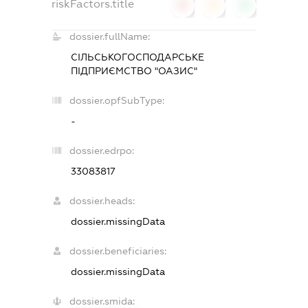
riskFactors.title
0
0
0
dossier.fullName:
СІЛЬСЬКОГОСПОДАРСЬКЕ
ПІДПРИЄМСТВО "ОАЗИС"
dossier.opfSubType:
-
dossier.edrpo:
33083817
dossier.heads:
dossier.missingData
dossier.beneficiaries:
dossier.missingData
dossier.smida: