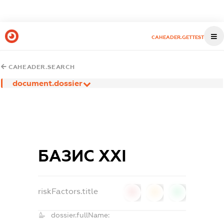
CAHEADER.GETTEST
CAHEADER.SEARCH
document.dossier
БАЗИС ХХІ
riskFactors.title
0
0
0
dossier.fullName: