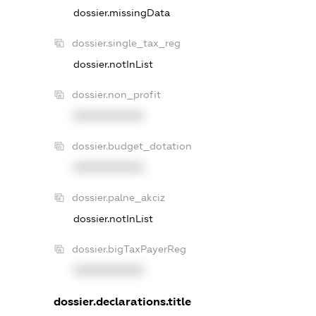
dossier.missingData
dossier.single_tax_reg
dossier.notInList
dossier.non_profit
XXXXXXXXXX
dossier.budget_dotation
XXXXXXXXXX
dossier.palne_akciz
dossier.notInList
dossier.bigTaxPayerReg
XXXXXXXXXX
dossier.declarations.title