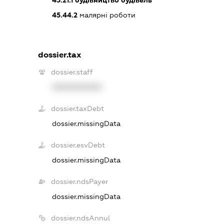
45.21.1
будівництво будівель
45.44.2
малярні роботи
dossier.tax
dossier.staff
XXXXXXXXXX
dossier.taxDebt
dossier.missingData
dossier.esvDebt
dossier.missingData
dossier.ndsPayer
dossier.missingData
dossier.ndsAnnul