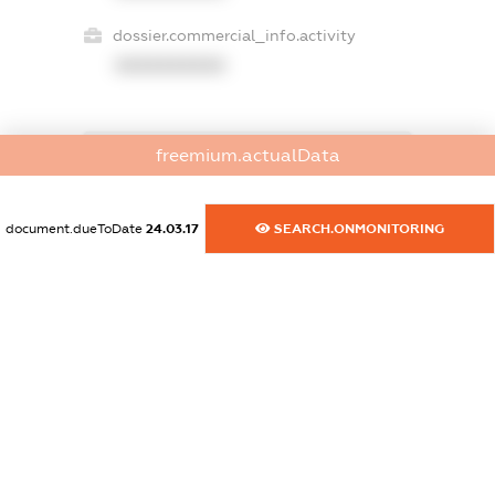
dossier.commercial_info.activity
XXXXXXXXXX
freemium.actualData
freemium.exampleText_1
freemium.exampleText_2
freemium.anonymousPerSearch2
document.dueToDate
24.03.17
SEARCH.ONMONITORING
FREEMIUM.DETAILS
FREEMIUM.REGISTER