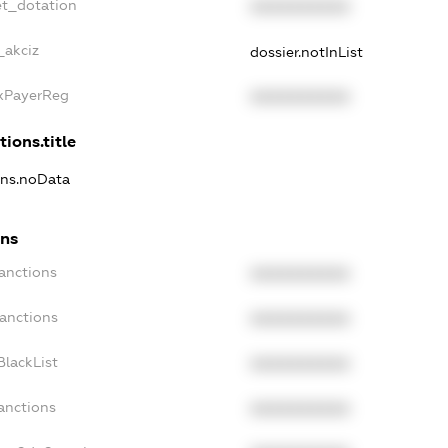
et_dotation
XXXXXXXXXX
_akciz
dossier.notInList
axPayerReg
XXXXXXXXXX
tions.title
ons.noData
ons
anctions
XXXXXXXXXX
Sanctions
XXXXXXXXXX
BlackList
XXXXXXXXXX
anctions
XXXXXXXXXX