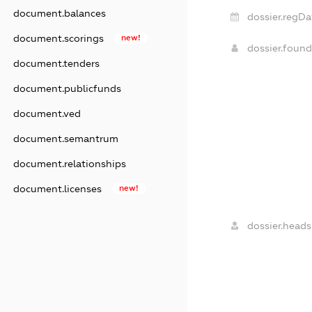
document.balances
dossier.regDa
document.scorings
new!
dossier.foun
document.tenders
document.publicfunds
document.ved
document.semantrum
document.relationships
document.licenses
new!
dossier.heads