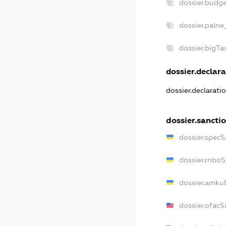
dossier.budg
dossier.palne
dossier.bigT
dossier.declara
dossier.declarati
dossier.sancti
dossier.specS
dossier.rnbo
dossier.amku
dossier.ofacS