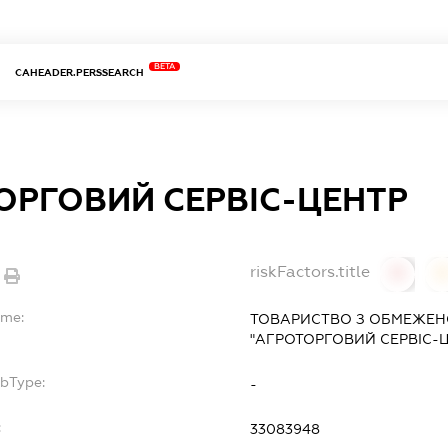
BETA
CAHEADER.PERSSEARCH
ОРГОВИЙ СЕРВІС-ЦЕНТР
riskFactors.title
0
ame:
ТОВАРИСТВО З ОБМЕЖЕН
"АГРОТОРГОВИЙ СЕРВІС-
ubType:
-
:
33083948