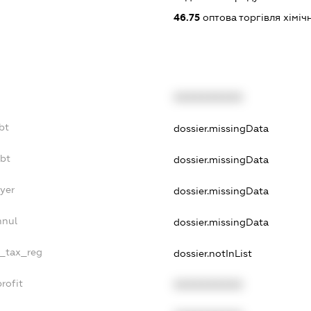
46.75
оптова торгівля хімі
XXXXXXXXXX
bt
dossier.missingData
ebt
dossier.missingData
yer
dossier.missingData
nnul
dossier.missingData
e_tax_reg
dossier.notInList
rofit
XXXXXXXXXX