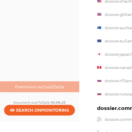
dossier.ofac
dossier.gbSa
dossier.ausSa
dossier.euSan
dossier.japan
dossier.cana
dossier.rfSan
freemium.actualData
dossier.russi
document.dueToDate
05.06.25
dossier.comm
SEARCH.ONMONITORING
dossier.comm