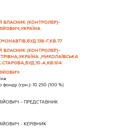
Й ВЛАСНИК (КОНТРОЛЕР)-
ІЙОВИЧ,УКРАЇНА
МОНАВТІВ,БУД.138-Г,КВ.77
Й ВЛАСНИК (КОНТРОЛЕР)-
ТРІВНА,УКРАЇНА ,МИКОЛАЇВСЬКА
.СТАРОВА,БУД.10-А,КВ.104
ЛІЙОВИЧ
їна
о фонду (грн.):
10 250
(100 %)
ЛІЙОВИЧ
-
ПРЕДСТАВНИК
ЛІЙОВИЧ
-
КЕРІВНИК