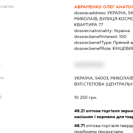
ciaries:
АВРАМЕНКО ОЛЕГ АНАТО
dossier.address:
УКРАЇНА, 5
МИКОЛАЇВ, ВУЛИЦЯ КОСМО
КВАРТИРА 77
dossier.nationality:
Україна
dossier.benefInterest:
100
dossier.benefType:
Прямий в
dossier.benefRole:
КІНЦЕВИ
:
XXXXXXXXXX
ss:
УКРАЇНА, 54003, МИКОЛАЇ
ВУЛ.СТЕПОВА (ЦЕНТРАЛЬН
l:
10 250 грн.
:
46.21
оптова торгівля зерн
насінням і кормами для тв
46.71
оптова торгівля тверд
подібними продуктами