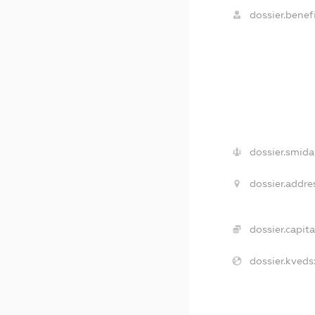
dossier.benefi
dossier.smida
dossier.addre
dossier.capita
dossier.kveds