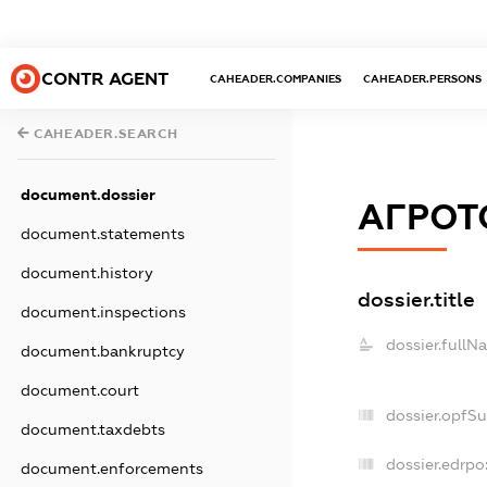
CONTR AGENT
CAHEADER.COMPANIES
CAHEADER.PERSONS
CAHEADER.SEARCH
document.dossier
АГРОТ
document.statements
document.history
dossier.title
document.inspections
dossier.fullN
document.bankruptcy
document.court
dossier.opfS
document.taxdebts
dossier.edrpo
document.enforcements