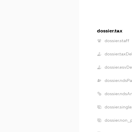
dossier.tax
dossier.staff
dossier.taxDe
dossier.esvD
dossier.ndsPa
dossier.ndsA
dossier.singl
dossier.non_p