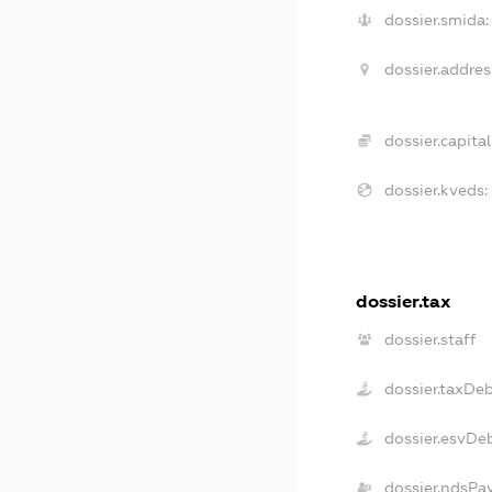
dossier.smida:
dossier.addres
dossier.capital
dossier.kveds:
dossier.tax
dossier.staff
dossier.taxDe
dossier.esvDe
dossier.ndsPa