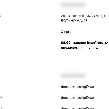
XXXXXXXXXX
s:
21010, ВІННИЦЬКА ОБЛ., 
БОТАНІЧНА, 23
:
0 грн.
88.99
надання іншої соціал
проживання, н. в. і. у.
XXXXXXXXXX
bt
dossier.missingData
bt
dossier.missingData
yer
dossier.missingData