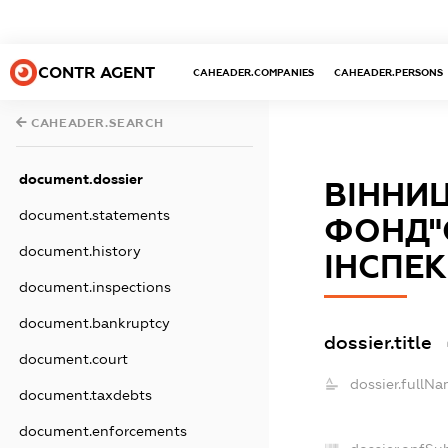
CONTR AGENT
CAHEADER.COMPANIES
CAHEADER.PERSONS
CAHEADER.SEARCH
document.dossier
ВІННИ
document.statements
ФОНД"
document.history
ІНСПЕКЦ
document.inspections
document.bankruptcy
dossier.title
document.court
dossier.fullNa
document.taxdebts
document.enforcements