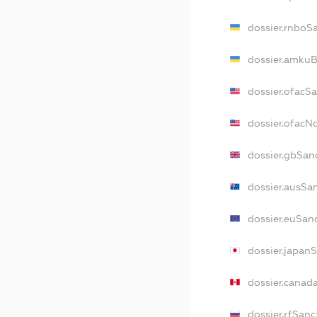
dossier.rnboS
dossier.amkuB
dossier.ofacS
dossier.ofac
dossier.gbSan
dossier.ausSa
dossier.euSan
dossier.japan
dossier.canad
dossier.rfSanc