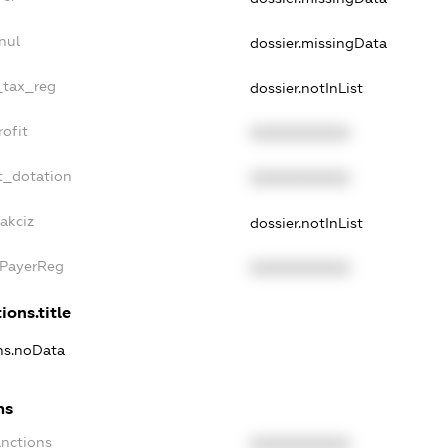
nul
dossier.missingData
e_tax_reg
dossier.notInList
rofit
XXXXXXXXXX
t_dotation
XXXXXXXXXX
akciz
dossier.notInList
xPayerReg
XXXXXXXXXX
ions.title
ons.noData
ns
anctions
XXXXXXXXXX