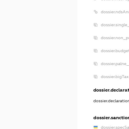
dossier.ndsAn
dossier.singl
dossier.non_p
dossier.budge
dossier.palne_
dossier.bigTa
dossier.declarat
dossier.declarati
dossier.sanctio
dossier.specS