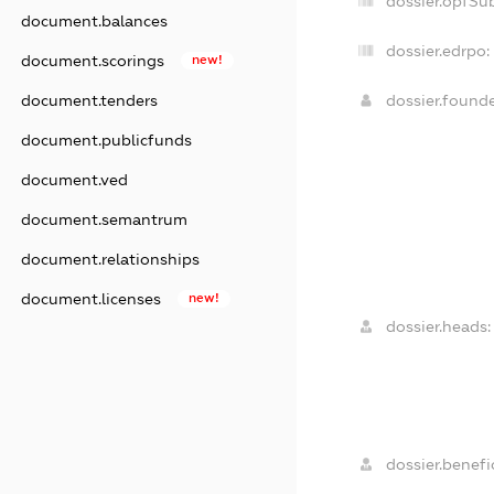
dossier.opfSu
document.balances
dossier.edrpo:
document.scorings
new!
document.tenders
dossier.found
document.publicfunds
document.ved
document.semantrum
document.relationships
document.licenses
new!
dossier.heads:
dossier.benefic