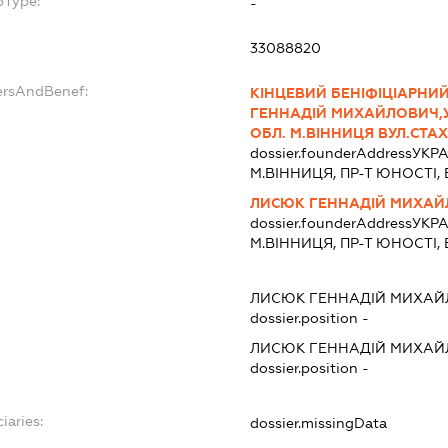
bType:
-
33088820
ersAndBenef:
КІНЦЕВИЙ БЕНІФІЦІАРНИ
ГЕННАДІЙ МИХАЙЛОВИЧ,У
ОБЛ. М.ВІННИЦЯ ВУЛ.СТАХ
dossier.founderAddress
УКРА
М.ВІННИЦЯ, ПР-Т ЮНОСТІ, Б
ЛИСЮК ГЕННАДІЙ МИХА
dossier.founderAddress
УКРА
М.ВІННИЦЯ, ПР-Т ЮНОСТІ, Б
ЛИСЮК ГЕННАДІЙ МИХА
dossier.position -
ЛИСЮК ГЕННАДІЙ МИХА
dossier.position -
iaries:
dossier.missingData