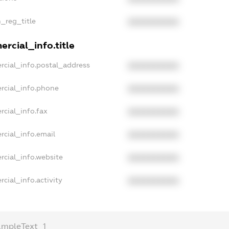
n_reg_title
XXXXXXXXXX
rcial_info.title
rcial_info.postal_address
XXXXXXXXXX
rcial_info.phone
XXXXXXXXXX
rcial_info.fax
XXXXXXXXXX
rcial_info.email
XXXXXXXXXX
rcial_info.website
XXXXXXXXXX
cial_info.activity
XXXXXXXXXX
ampleText_1