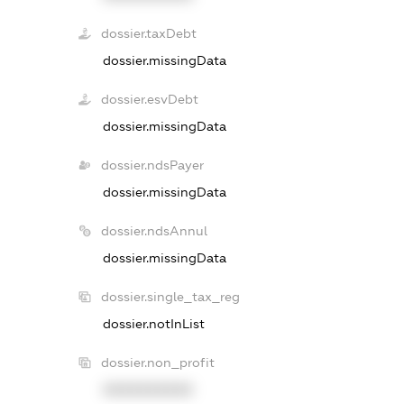
dossier.taxDebt
dossier.missingData
dossier.esvDebt
dossier.missingData
dossier.ndsPayer
dossier.missingData
dossier.ndsAnnul
dossier.missingData
dossier.single_tax_reg
dossier.notInList
dossier.non_profit
XXXXXXXXXX