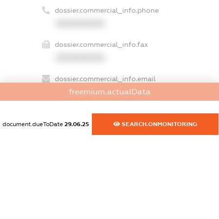
dossier.commercial_info.phone
XXXXXXXXXX
dossier.commercial_info.fax
XXXXXXXXXX
dossier.commercial_info.email
freemium.actualData
XXXXXXXXXX
dossier.commercial_info.website
document.dueToDate
29.06.25
SEARCH.ONMONITORING
XXXXXXXXXX
dossier.commercial_info.activity
XXXXXXXXXX
freemium.exampleText_1
freemium.exampleText_2