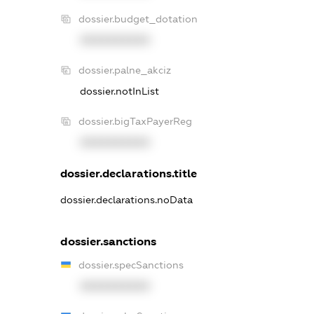
dossier.budget_dotation
XXXXXXXXXX
dossier.palne_akciz
dossier.notInList
dossier.bigTaxPayerReg
XXXXXXXXXX
dossier.declarations.title
dossier.declarations.noData
dossier.sanctions
dossier.specSanctions
XXXXXXXXXX