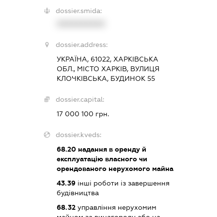
dossier.smida:
XXXXXXXXXX
dossier.address:
УКРАЇНА, 61022, ХАРКІВСЬКА
ОБЛ., МІСТО ХАРКІВ, ВУЛИЦЯ
КЛОЧКІВСЬКА, БУДИНОК 55
dossier.capital:
17 000 100 грн.
dossier.kveds:
68.20
надання в оренду й
експлуатацію власного чи
орендованого нерухомого майна
43.39
інші роботи із завершення
будівництва
68.32
управління нерухомим
майном за винагороду або на