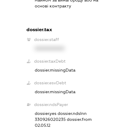
основі контракту
dossier.tax
dossier.staff
XXXXXXXXXX
dossier.taxDebt
dossier.missingData
dossier.esvDebt
dossier.missingData
dossier.ndsPayer
dossier.yes
dossier.ndsInn
330926020235
dossier.from
02.05.12