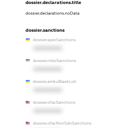
dossier.declarations.title
dossier.declarations.noData
dossier.sanctions
dossier.specSanctions
XXXXXXXXXX
dossier.rnboSanctions
XXXXXXXXXX
dossier.amkuBlackList
XXXXXXXXXX
dossier.ofacSanctions
XXXXXXXXXX
dossier.ofacNonSdnSanctions