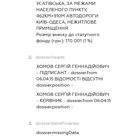
УСАТІВСЬКА, ЗА МЕЖАМИ
НАСЕЛЕНОГО ПУНКТУ,
462КМ+910М АВТОДОРОГИ
КИЇВ-ОДЕСА, НЕЖИТЛОВЕ
ПРИМІЩЕННЯ
Розмір внеску до статутного
фонду (грн.):
170 001
(1 %)
dossier.heads:
ХОМОВ СЕРГІЙ ГЕННАДІЙОВИЧ
-
ПІДПИСАНТ
- dossier.from
06.04.15
ВІДОМОСТІ ВІДСУТНІ
dossier.position -
ХОМОВ СЕРГІЙ ГЕННАДІЙОВИЧ
-
КЕРІВНИК
- dossier.from 06.04.15
dossier.position -
dossier.beneficiaries:
dossier.missingData