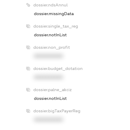
dossier.ndsAnnul
dossier.missingData
dossier.single_tax_reg
dossier.notInList
dossier.non_profit
XXXXXXXXXX
dossier.budget_dotation
XXXXXXXXXX
dossier.palne_akciz
dossier.notInList
dossier.bigTaxPayerReg
XXXXXXXXXX