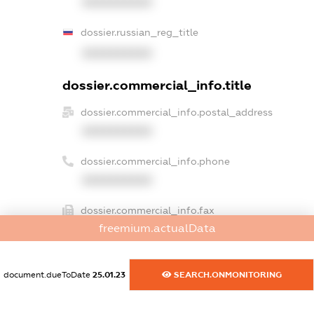
XXXXXXXXXX
dossier.russian_reg_title
XXXXXXXXXX
dossier.commercial_info.title
dossier.commercial_info.postal_address
XXXXXXXXXX
dossier.commercial_info.phone
XXXXXXXXXX
dossier.commercial_info.fax
freemium.actualData
XXXXXXXXXX
dossier.commercial_info.email
document.dueToDate
25.01.23
SEARCH.ONMONITORING
XXXXXXXXXX
dossier.commercial_info.website