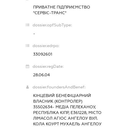
ПРИВАТНЕ ПІДПРИЄМСТВО
"СЕРВІС-ТРАНС"
dossier.opfSubType:
-
dossier.edrpo:
33092601
dossier.regDate:
28.06.04
dossier.foundersAndBenef:
КІНЦЕВИЙ БЕНЕФІЦІАРНИЙ
ВЛАСНИК (КОНТРОЛЕР)
35502634- МЕДІА ПЕЛЕКАНОУ,
РЕСПУБЛІКА КІПР, Е361228, МІСТО
ЛІМАСОЛ АГІОС АНГЕЛОУ ВУЛ.
КОЛА КОУРТ МУХАЕЛЬ АНГЕЛОУ