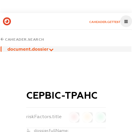
CAHEADER.GETTEST
CAHEADER.SEARCH
document.dossier
СЕРВІС-ТРАНС
riskFactors.title
0
0
0
dossier.fullName: