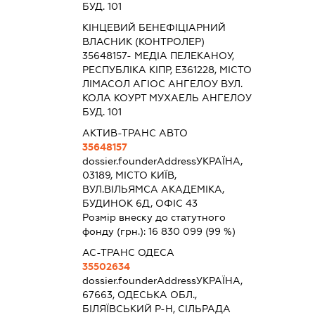
БУД. 101
КІНЦЕВИЙ БЕНЕФІЦІАРНИЙ
ВЛАСНИК (КОНТРОЛЕР)
35648157- МЕДІА ПЕЛЕКАНОУ,
РЕСПУБЛІКА КІПР, Е361228, МІСТО
ЛІМАСОЛ АГІОС АНГЕЛОУ ВУЛ.
КОЛА КОУРТ МУХАЕЛЬ АНГЕЛОУ
БУД. 101
АКТИВ-ТРАНС АВТО
35648157
dossier.founderAddress
УКРАЇНА,
03189, МІСТО КИЇВ,
ВУЛ.ВІЛЬЯМСА АКАДЕМІКА,
БУДИНОК 6Д, ОФІС 43
Розмір внеску до статутного
фонду (грн.):
16 830 099
(99 %)
АС-ТРАНС ОДЕСА
35502634
dossier.founderAddress
УКРАЇНА,
67663, ОДЕСЬКА ОБЛ.,
БІЛЯЇВСЬКИЙ Р-Н, СІЛЬРАДА