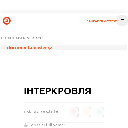
CAHEADER.GETTEST
CAHEADER.SEARCH
document.dossier
ІНТЕРКРОВЛЯ
riskFactors.title
0
0
0
dossier.fullName: