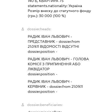
140 Б, КВАРТИРА 75
statements.nationality:
Україна
Розмір внеску до статутного фонду
(грн.):
30 000
(100 %)
dossier.heads:
РАДИК ІВАН ЛЬВОВИЧ
-
ПРЕДСТАВНИК
- dossier.from
21.09.11
ВІДОМОСТІ ВІДСУТНІ
dossier.position -
РАДИК ІВАН ЛЬВОВИЧ
-
ГОЛОВА
КОМІСІЇ З ПРИПИНЕННЯ АБО
ЛІКВІДАТОР
dossier.position -
РАДИК ІВАН ЛЬВОВИЧ
-
КЕРІВНИК
- dossier.from 21.09.11
dossier.position -
dossier.beneficiaries: