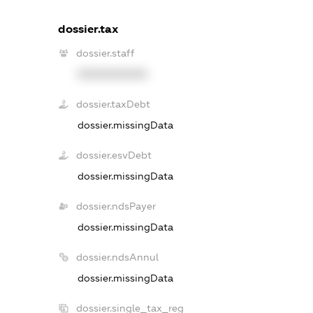
dossier.tax
dossier.staff
XXXXXXXXXX
dossier.taxDebt
dossier.missingData
dossier.esvDebt
dossier.missingData
dossier.ndsPayer
dossier.missingData
dossier.ndsAnnul
dossier.missingData
dossier.single_tax_reg