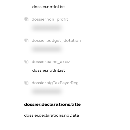
dossier.notInList
dossier.non_profit
XXXXXXXXXX
dossier.budget_dotation
XXXXXXXXXX
dossier.palne_akciz
dossier.notInList
dossier.bigTaxPayerReg
XXXXXXXXXX
dossier.declarations.title
dossier.declarations.noData