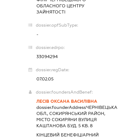
ОБЛАСНОГО ЦЕНТРУ
ЗАЙНЯТОСТІ
dossier.opfSubType:
-
dossier.edrpo:
33094294
dossier.regDate:
07.02.05
dossier.foundersAndBenef:
ЛЕСІВ ОКСАНА ВАСИЛІВНА
dossier.founderAddress
ЧЕРНІВЕЦЬКА
ОБЛ., СОКИРЯНСЬКИЙ РАЙОН,
МІСТО СОКИРЯНИ ВУЛИЦЯ
КАШТАНОВА БУД. 5 КВ. 8
КІНЦЕВИЙ БЕНЕФІЦІАРНИЙ