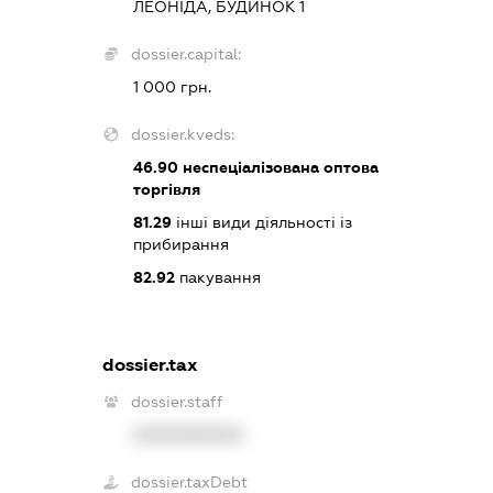
ЛЕОНІДА, БУДИНОК 1
dossier.capital:
1 000 грн.
dossier.kveds:
46.90
неспеціалізована оптова
торгівля
81.29
інші види діяльності із
прибирання
82.92
пакування
dossier.tax
dossier.staff
XXXXXXXXXX
dossier.taxDebt