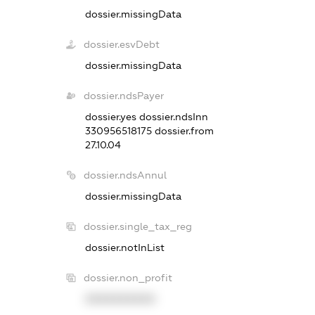
dossier.missingData
dossier.esvDebt
dossier.missingData
dossier.ndsPayer
dossier.yes
dossier.ndsInn
330956518175
dossier.from
27.10.04
dossier.ndsAnnul
dossier.missingData
dossier.single_tax_reg
dossier.notInList
dossier.non_profit
XXXXXXXXXX