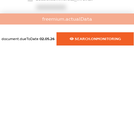
XXXXXXXXXX
freemium.actualData
dossier.commercial_info.email
XXXXXXXXXX
document.dueToDate
02.05.26
SEARCH.ONMONITORING
dossier.commercial_info.website
XXXXXXXXXX
dossier.commercial_info.activity
XXXXXXXXXX
freemium.exampleText_1
freemium.exampleText_2
freemium.anonymousPerSearch2
FREEMIUM.DETAILS
FREEMIUM.REGISTER