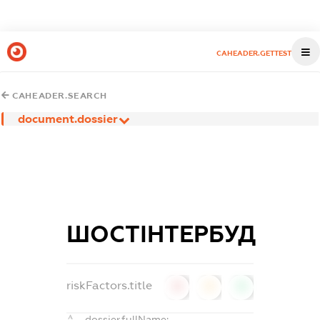
CAHEADER.GETTEST
CAHEADER.SEARCH
document.dossier
ШОСТІНТЕРБУД
riskFactors.title
0
0
0
dossier.fullName: