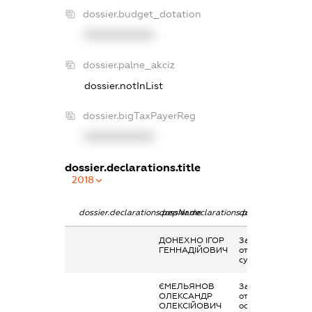
dossier.budget_dotation
XXXXXXXXXX
dossier.palne_akciz
dossier.notInList
dossier.bigTaxPayerReg
XXXXXXXXXX
dossier.declarations.title
2018
dossier.declarations.pepName
dossier.declarations.personName
dossier.declarati
ДОНЕХНО ІГОР
Заробітна плата
ГЕННАДІЙОВИЧ
отримана за
сумісництвом
ЄМЕЛЬЯНОВ
Заробітна плата
ОЛЕКСАНДР
отримана за
ОЛЕКСІЙОВИЧ
основним місцем