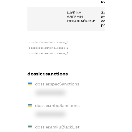
роботи
ШУЛІКА
Заробітна плата
ЄВГЕНІЙ
отримана за
МИКОЛАЙОВИЧ
основним місцем
роботи
dossier.declarations.license_1
dossier.declarations.license_2
dossier.declarations.license_3
dossier.sanctions
dossier.specSanctions
XXXXXXXXXX
dossier.rnboSanctions
XXXXXXXXXX
dossier.amkuBlackList