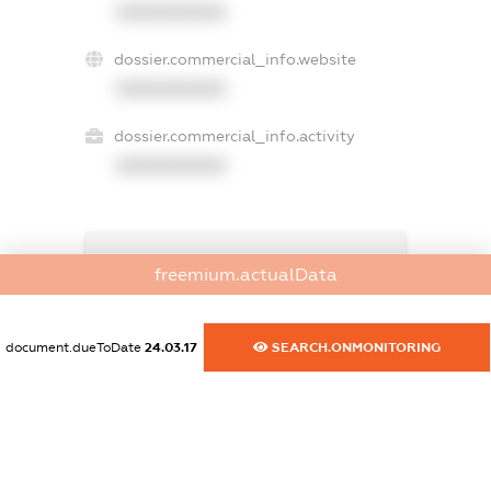
XXXXXXXXXX
dossier.commercial_info.website
XXXXXXXXXX
dossier.commercial_info.activity
XXXXXXXXXX
freemium.exampleText_1
freemium.actualData
freemium.exampleText_2
freemium.anonymousPerSearch2
FREEMIUM.DETAILS
document.dueToDate
24.03.17
SEARCH.ONMONITORING
FREEMIUM.REGISTER