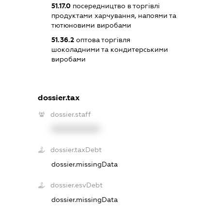
51.17.0
посередництво в торгівлі
продуктами харчування, напоями та
тютюновими виробами
51.36.2
оптова торгівля
шоколадними та кондитерськими
виробами
dossier.tax
dossier.staff
XXXXXXXXXX
dossier.taxDebt
dossier.missingData
dossier.esvDebt
dossier.missingData