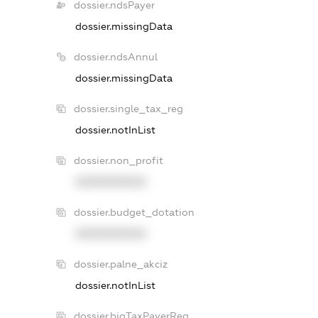
dossier.ndsPayer
dossier.missingData
dossier.ndsAnnul
dossier.missingData
dossier.single_tax_reg
dossier.notInList
dossier.non_profit
XXXXXXXXXX
dossier.budget_dotation
XXXXXXXXXX
dossier.palne_akciz
dossier.notInList
dossier.bigTaxPayerReg