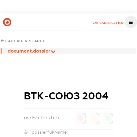
CAHEADER.GETTEST
CAHEADER.SEARCH
document.dossier
ВТК-СОЮЗ 2004
riskFactors.title
0
0
0
dossier.fullName: