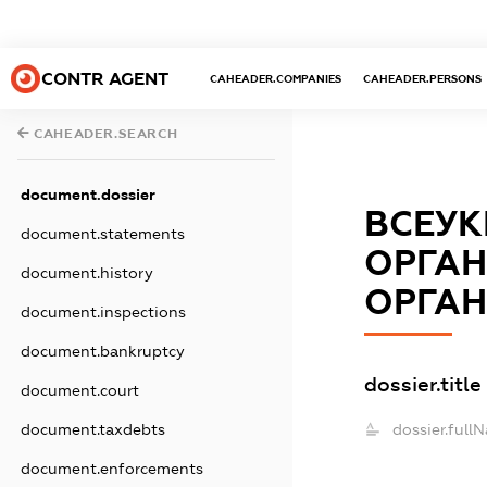
CONTR AGENT
CAHEADER.COMPANIES
CAHEADER.PERSONS
CAHEADER.SEARCH
document.dossier
ВСЕУК
document.statements
ОРГАН
document.history
ОРГАН
document.inspections
document.bankruptcy
dossier.title
document.court
document.taxdebts
dossier.full
document.enforcements