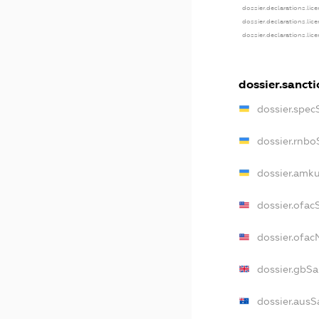
dossier.declarations.lic
dossier.declarations.lic
dossier.declarations.lic
dossier.sanct
dossier.spec
dossier.rnbo
dossier.amku
dossier.ofac
dossier.ofa
dossier.gbSa
dossier.ausS