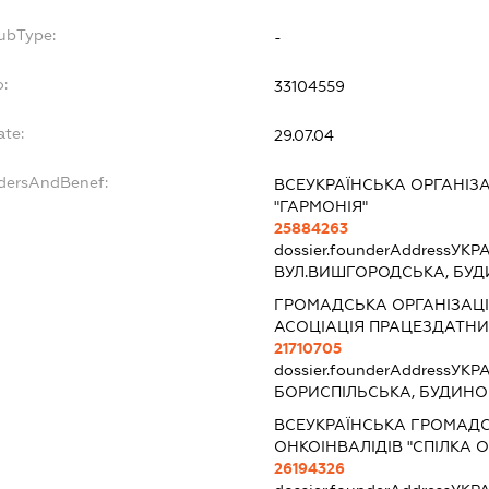
SubType:
-
o:
33104559
ate:
29.07.04
ndersAndBenef:
ВСЕУКРАЇНСЬКА ОРГАНІЗА
"ГАРМОНІЯ"
25884263
dossier.founderAddress
УКРА
ВУЛ.ВИШГОРОДСЬКА, БУДИ
ГРОМАДСЬКА ОРГАНІЗАЦІЯ
АСОЦІАЦІЯ ПРАЦЕЗДАТНИХ
21710705
dossier.founderAddress
УКРА
БОРИСПІЛЬСЬКА, БУДИНОК
ВСЕУКРАЇНСЬКА ГРОМАДС
ОНКОІНВАЛІДІВ "СПІЛКА О
26194326