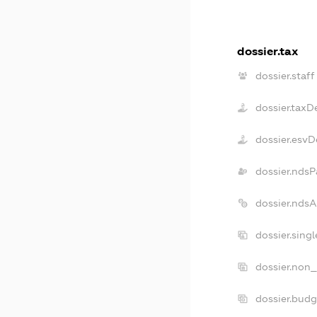
dossier.tax
dossier.staff
dossier.taxD
dossier.esvD
dossier.ndsP
dossier.nds
dossier.sing
dossier.non_
dossier.bud