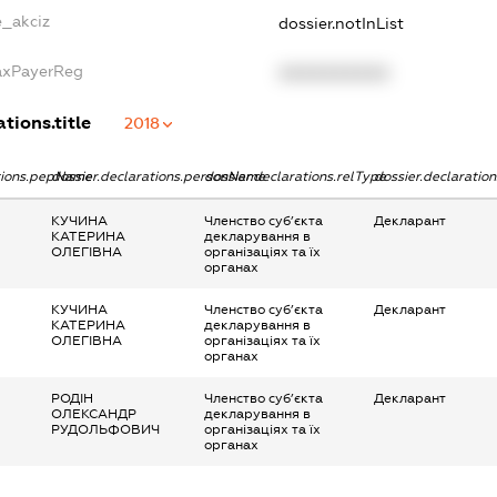
e_akciz
dossier.notInList
TaxPayerReg
XXXXXXXXXX
tions.title
2018
ations.pepName
dossier.declarations.personName
dossier.declarations.relType
dossier.declaratio
КУЧИНА
Членство суб’єкта
Декларант
КАТЕРИНА
декларування в
ОЛЕГІВНА
організаціях та їх
органах
КУЧИНА
Членство суб’єкта
Декларант
КАТЕРИНА
декларування в
ОЛЕГІВНА
організаціях та їх
органах
РОДІН
Членство суб’єкта
Декларант
ОЛЕКСАНДР
декларування в
РУДОЛЬФОВИЧ
організаціях та їх
органах