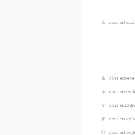
dossier.head
dossier.benef
dossier.smid
dossier.addr
dossier.capit
dossier.kved