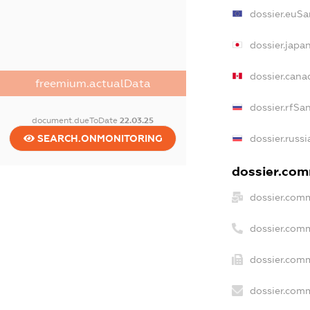
dossier.euSa
dossier.japa
dossier.can
freemium.actualData
dossier.rfSa
document.dueToDate
22.03.25
dossier.russ
SEARCH.ONMONITORING
dossier.comm
dossier.comm
dossier.com
dossier.comm
dossier.comm