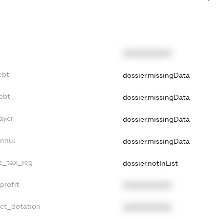
XXXXXXXXXX
ebt
dossier.missingData
ebt
dossier.missingData
ayer
dossier.missingData
Annul
dossier.missingData
le_tax_reg
dossier.notInList
profit
XXXXXXXXXX
get_dotation
XXXXXXXXXX