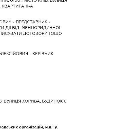
ЇНА, 01001, МІСТО КИЇВ, ВУЛИЦЯ
 КВАРТИРА 11-А
РОВИЧ
-
ПРЕДСТАВНИК
-
 ДІЇ ВІД ІМЕНІ ЮРИДИЧНОЇ
ІДПИСУВАТИ ДОГОВОРИ ТОЩО
ЛЕКСІЙОВИЧ
-
КЕРІВНИК
ИЇВ, ВУЛИЦЯ ХОРИВА, БУДИНОК 6
адських організацій, н.в.і.у.