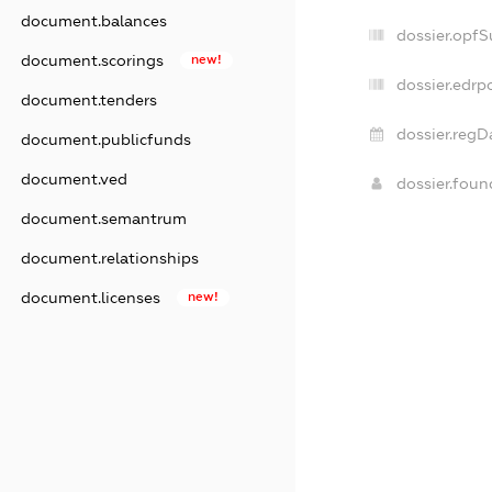
document.balances
dossier.opf
document.scorings
new!
dossier.edrp
document.tenders
dossier.regD
document.publicfunds
document.ved
dossier.fou
document.semantrum
document.relationships
document.licenses
new!