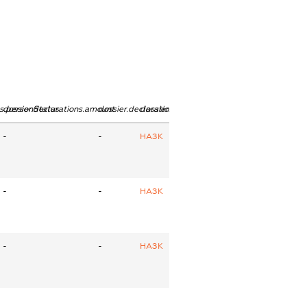
ns.personStatus
dossier.declarations.amount
dossier.declarations.currency
dossier.declarations.source
-
-
НАЗК
-
-
НАЗК
-
-
НАЗК