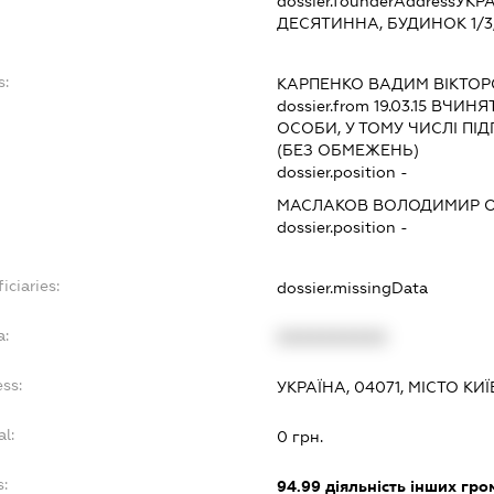
dossier.founderAddress
УКРА
ДЕСЯТИННА, БУДИНОК 1/3,
s:
КАРПЕНКО ВАДИМ ВІКТО
dossier.from 19.03.15
ВЧИНЯТИ
ОСОБИ, У ТОМУ ЧИСЛІ П
(БЕЗ ОБМЕЖЕНЬ)
dossier.position -
МАСЛАКОВ ВОЛОДИМИР О
dossier.position -
iciaries:
dossier.missingData
a:
XXXXXXXXXX
ess:
УКРАЇНА, 04071, МІСТО К
al:
0 грн.
s:
94.99
діяльність інших гром