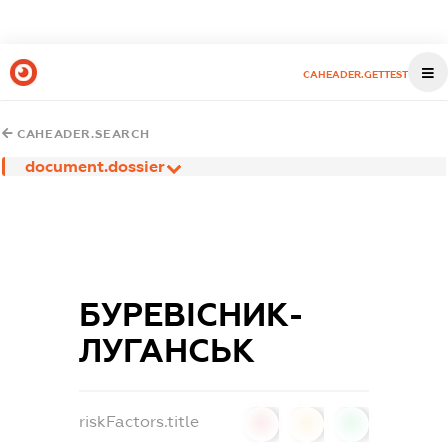
CAHEADER.GETTEST
CAHEADER.SEARCH
document.dossier
БУРЕВІСНИК-
ЛУГАНСЬК
riskFactors.title
0
0
0