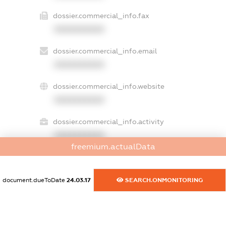
dossier.commercial_info.fax
XXXXXXXXXX
dossier.commercial_info.email
XXXXXXXXXX
dossier.commercial_info.website
XXXXXXXXXX
dossier.commercial_info.activity
XXXXXXXXXX
freemium.actualData
freemium.exampleText_1
document.dueToDate
24.03.17
SEARCH.ONMONITORING
freemium.exampleText_2
freemium.anonymousPerSearch2
FREEMIUM.DETAILS