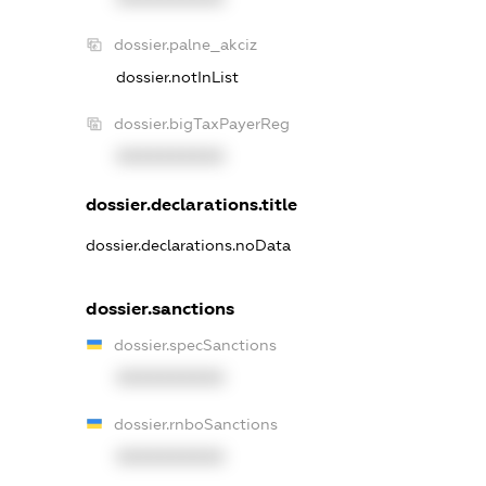
dossier.palne_akciz
dossier.notInList
dossier.bigTaxPayerReg
XXXXXXXXXX
dossier.declarations.title
dossier.declarations.noData
dossier.sanctions
dossier.specSanctions
XXXXXXXXXX
dossier.rnboSanctions
XXXXXXXXXX