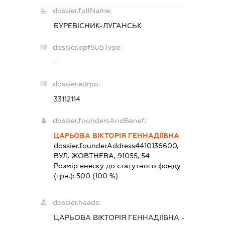
dossier.fullName:
БУРЕВІСНИК-ЛУГАНСЬК
dossier.opfSubType:
-
dossier.edrpo:
33112114
dossier.foundersAndBenef:
ЦАРЬОВА ВІКТОРІЯ ГЕННАДІЇВНА
dossier.founderAddress
4410136600,
ВУЛ. ЖОВТНЕВА, 91055, 54
Розмір внеску до статутного фонду
(грн.):
500
(100 %)
dossier.heads:
ЦАРЬОВА ВІКТОРІЯ ГЕННАДІЇВНА
-