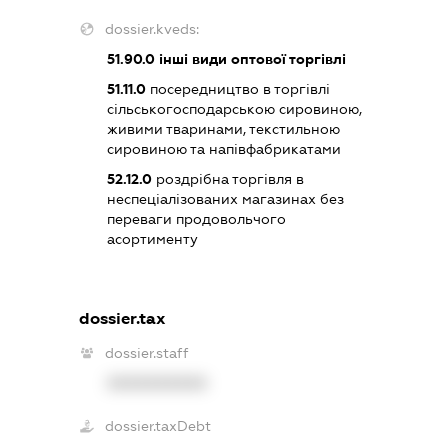
dossier.kveds:
51.90.0
інші види оптової торгівлі
51.11.0
посередництво в торгівлі
сільськогосподарською сировиною,
живими тваринами, текстильною
сировиною та напівфабрикатами
52.12.0
роздрібна торгівля в
неспеціалізованих магазинах без
переваги продовольчого
асортименту
dossier.tax
dossier.staff
XXXXXXXXXX
dossier.taxDebt