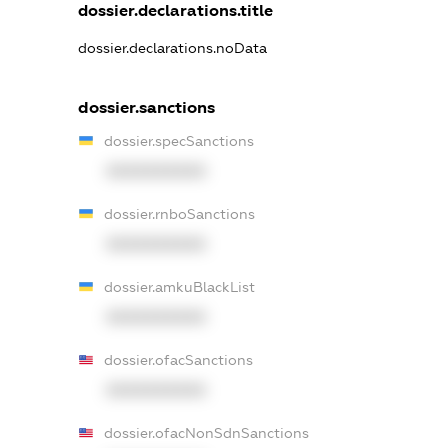
dossier.declarations.title
dossier.declarations.noData
dossier.sanctions
dossier.specSanctions
XXXXXXXXXX
dossier.rnboSanctions
XXXXXXXXXX
dossier.amkuBlackList
XXXXXXXXXX
dossier.ofacSanctions
XXXXXXXXXX
dossier.ofacNonSdnSanctions