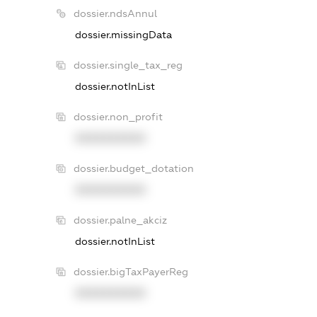
dossier.ndsAnnul
dossier.missingData
dossier.single_tax_reg
dossier.notInList
dossier.non_profit
XXXXXXXXXX
dossier.budget_dotation
XXXXXXXXXX
dossier.palne_akciz
dossier.notInList
dossier.bigTaxPayerReg
XXXXXXXXXX