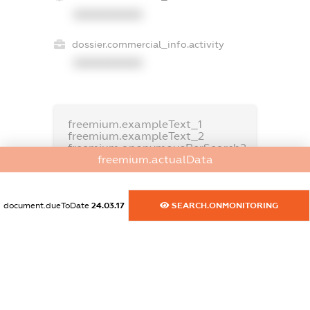
XXXXXXXXXX
dossier.commercial_info.activity
XXXXXXXXXX
freemium.exampleText_1
freemium.exampleText_2
freemium.anonymousPerSearch2
freemium.actualData
FREEMIUM.DETAILS
FREEMIUM.REGISTER
document.dueToDate
24.03.17
SEARCH.ONMONITORING