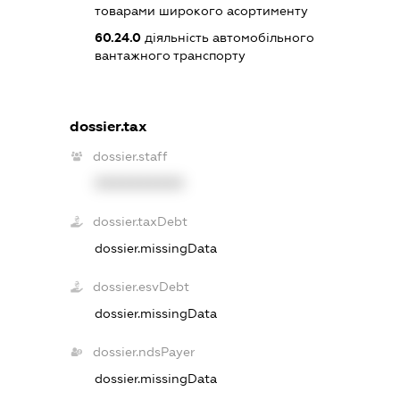
товарами широкого асортименту
60.24.0
діяльність автомобільного
вантажного транспорту
dossier.tax
dossier.staff
XXXXXXXXXX
dossier.taxDebt
dossier.missingData
dossier.esvDebt
dossier.missingData
dossier.ndsPayer
dossier.missingData