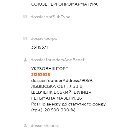
СОЮЗЕНЕРГОПРОМАРМАТУРА
dossier.opfSubType:
-
dossier.edrpo:
33119371
dossier.foundersAndBenef:
УКРЗОВНІШТОРГ
31362628
dossier.founderAddress
79059,
ЛЬВІВСЬКА ОБЛ., ЛЬВІВ,
ШЕВЧЕНКІВСЬКИЙ, ВУЛИЦЯ
ГЕТЬМАНА МАЗЕПИ, 26
Розмір внеску до статутного фонду
(грн.):
20 500
(100 %)
dossier.heads: