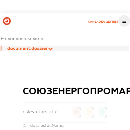
CAHEADER.GETTEST
CAHEADER.SEARCH
document.dossier
СОЮЗЕНЕРГОПРОМА
riskFactors.title
0
0
0
dossier.fullName: