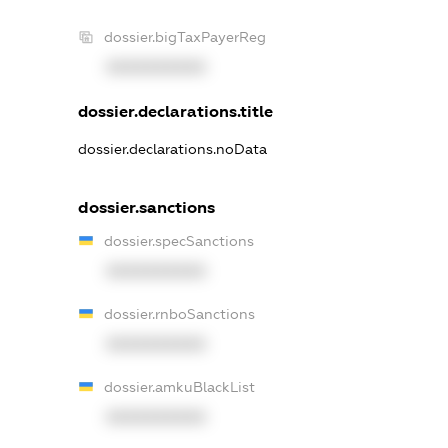
dossier.bigTaxPayerReg
XXXXXXXXXX
dossier.declarations.title
dossier.declarations.noData
dossier.sanctions
dossier.specSanctions
XXXXXXXXXX
dossier.rnboSanctions
XXXXXXXXXX
dossier.amkuBlackList
XXXXXXXXXX