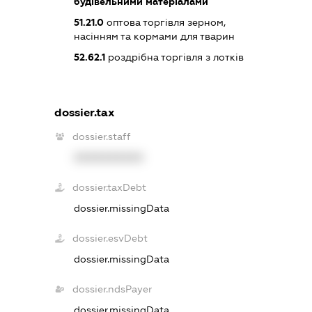
будівельними матеріалами
51.21.0
оптова торгівля зерном,
насінням та кормами для тварин
52.62.1
роздрібна торгівля з лотків
dossier.tax
dossier.staff
XXXXXXXXXX
dossier.taxDebt
dossier.missingData
dossier.esvDebt
dossier.missingData
dossier.ndsPayer
dossier.missingData