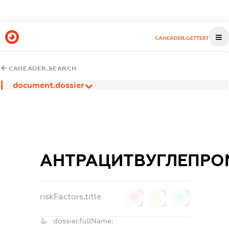
CAHEADER.GETTEST
CAHEADER.SEARCH
document.dossier
АНТРАЦИТВУГЛЕПРО
riskFactors.title
0
0
0
dossier.fullName: