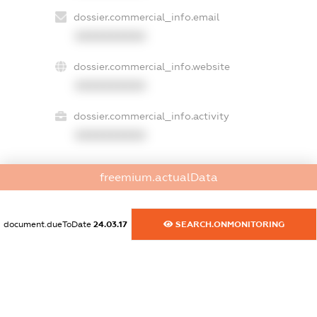
dossier.commercial_info.email
XXXXXXXXXX
dossier.commercial_info.website
XXXXXXXXXX
dossier.commercial_info.activity
XXXXXXXXXX
freemium.actualData
freemium.exampleText_1
freemium.exampleText_2
freemium.anonymousPerSearch2
document.dueToDate
24.03.17
SEARCH.ONMONITORING
FREEMIUM.DETAILS
FREEMIUM.REGISTER