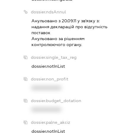
dossier.ndsAnnul
Анульовано з 20.09.11 у зв'язку з:
надання декларацiй про вiдсутнiсть
поставок
Анульовано за рiшенням
контролюючого органу.
dossier.single_tax_reg
dossier.notInList
dossier.non_profit
XXXXXXXXXX
dossier.budget_dotation
XXXXXXXXXX
dossier.palne_akciz
dossier.notInList