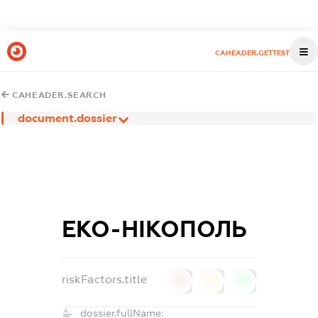
CAHEADER.GETTEST
CAHEADER.SEARCH
document.dossier
ЕКО-НІКОПОЛЬ
riskFactors.title
0
0
0
dossier.fullName: