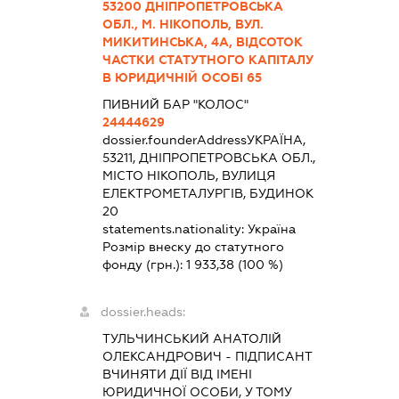
53200 ДНІПРОПЕТРОВСЬКА
ОБЛ., М. НІКОПОЛЬ, ВУЛ.
МИКИТИНСЬКА, 4А, ВІДСОТОК
ЧАСТКИ СТАТУТНОГО КАПІТАЛУ
В ЮРИДИЧНІЙ ОСОБІ 65
ПИВНИЙ БАР "КОЛОС"
24444629
dossier.founderAddress
УКРАЇНА,
53211, ДНІПРОПЕТРОВСЬКА ОБЛ.,
МІСТО НІКОПОЛЬ, ВУЛИЦЯ
ЕЛЕКТРОМЕТАЛУРГІВ, БУДИНОК
20
statements.nationality:
Україна
Розмір внеску до статутного
фонду (грн.):
1 933,38
(100 %)
dossier.heads:
ТУЛЬЧИНСЬКИЙ АНАТОЛІЙ
ОЛЕКСАНДРОВИЧ
-
ПІДПИСАНТ
ВЧИНЯТИ ДІЇ ВІД ІМЕНІ
ЮРИДИЧНОЇ ОСОБИ, У ТОМУ