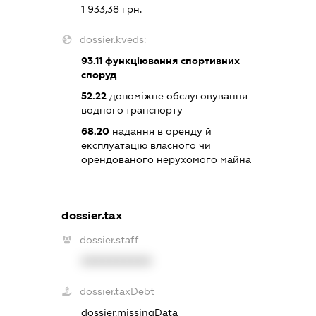
1 933,38 грн.
dossier.kveds:
93.11
функціювання спортивних
споруд
52.22
допоміжне обслуговування
водного транспорту
68.20
надання в оренду й
експлуатацію власного чи
орендованого нерухомого майна
dossier.tax
dossier.staff
XXXXXXXXXX
dossier.taxDebt
dossier.missingData