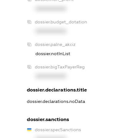
XXXXXXXXXX
dossier.budget_dotation
XXXXXXXXXX
dossier.palne_akciz
dossier.notInList
dossier.bigTaxPayerReg
XXXXXXXXXX
dossier.declarations.title
dossier.declarations.noData
dossier.sanctions
dossier.specSanctions