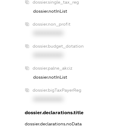
dossier.single_tax_reg
dossier.notInList
dossier.non_profit
XXXXXXXXXX
dossier.budget_dotation
XXXXXXXXXX
dossier.palne_akciz
dossier.notInList
dossier.bigTaxPayerReg
XXXXXXXXXX
dossier.declarations.title
dossier.declarations.noData