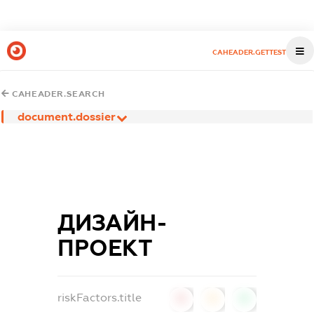
CAHEADER.GETTEST
CAHEADER.SEARCH
document.dossier
ДИЗАЙН-
ПРОЕКТ
riskFactors.title
0
0
0