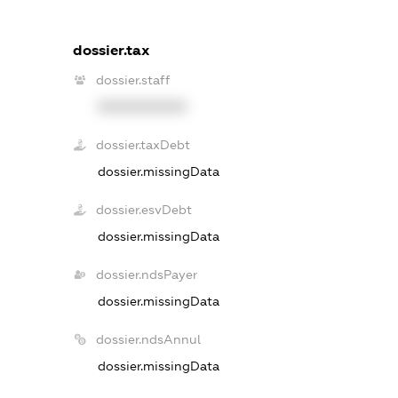
dossier.tax
dossier.staff
XXXXXXXXXX
dossier.taxDebt
dossier.missingData
dossier.esvDebt
dossier.missingData
dossier.ndsPayer
dossier.missingData
dossier.ndsAnnul
dossier.missingData