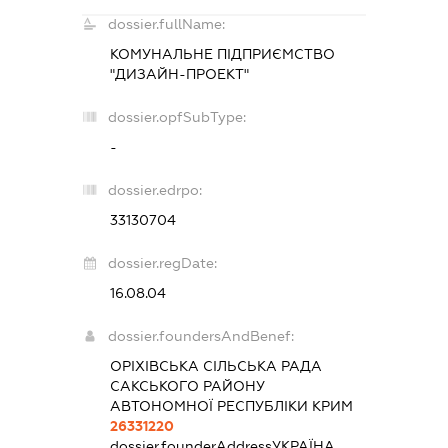
dossier.fullName:
КОМУНАЛЬНЕ ПІДПРИЄМСТВО
"ДИЗАЙН-ПРОЕКТ"
dossier.opfSubType:
-
dossier.edrpo:
33130704
dossier.regDate:
16.08.04
dossier.foundersAndBenef:
ОРІХІВСЬКА СІЛЬСЬКА РАДА
САКСЬКОГО РАЙОНУ
АВТОНОМНОЇ РЕСПУБЛІКИ КРИМ
26331220
dossier.founderAddress
УКРАЇНА,