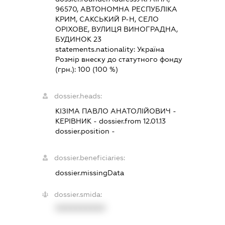
96570, АВТОНОМНА РЕСПУБЛІКА
КРИМ, САКСЬКИЙ Р-Н, СЕЛО
ОРІХОВЕ, ВУЛИЦЯ ВИНОГРАДНА,
БУДИНОК 23
statements.nationality:
Україна
Розмір внеску до статутного фонду
(грн.):
100
(100 %)
dossier.heads:
КІЗІМА ПАВЛО АНАТОЛІЙОВИЧ
-
КЕРІВНИК
- dossier.from 12.01.13
dossier.position -
dossier.beneficiaries:
dossier.missingData
dossier.smida:
XXXXXXXXXX