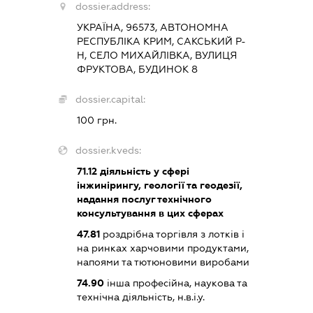
dossier.address:
УКРАЇНА, 96573, АВТОНОМНА
РЕСПУБЛІКА КРИМ, САКСЬКИЙ Р-
Н, СЕЛО МИХАЙЛІВКА, ВУЛИЦЯ
ФРУКТОВА, БУДИНОК 8
dossier.capital:
100 грн.
dossier.kveds:
71.12
діяльність у сфері
інжинірингу, геології та геодезії,
надання послуг технічного
консультування в цих сферах
47.81
роздрібна торгівля з лотків і
на ринках харчовими продуктами,
напоями та тютюновими виробами
74.90
інша професійна, наукова та
технічна діяльність, н.в.і.у.