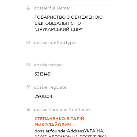
dossier.fullName:
ТОВАРИСТВО З ОБМЕЖЕНОЮ
ВІДПОВІДАЛЬНІСТЮ
"ДРУКАРСЬКИЙ ДВІР"
dossier.opfSubType:
-
dossier.edrpo:
33131451
dossier.regDate:
29.08.04
dossier.foundersAndBenef:
СТЕПАНЕНКО ВІТАЛІЙ
МИКОЛАЙОВИЧ
dossier.founderAddress
УКРАЇНА,