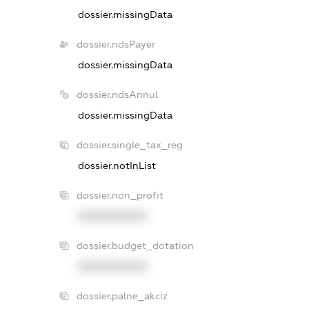
dossier.missingData
dossier.ndsPayer
dossier.missingData
dossier.ndsAnnul
dossier.missingData
dossier.single_tax_reg
dossier.notInList
dossier.non_profit
XXXXXXXXXX
dossier.budget_dotation
XXXXXXXXXX
dossier.palne_akciz