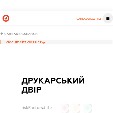
CAHEADER.GETTEST
CAHEADER.SEARCH
document.dossier
ДРУКАРСЬКИЙ
ДВІР
riskFactors.title
0
0
0