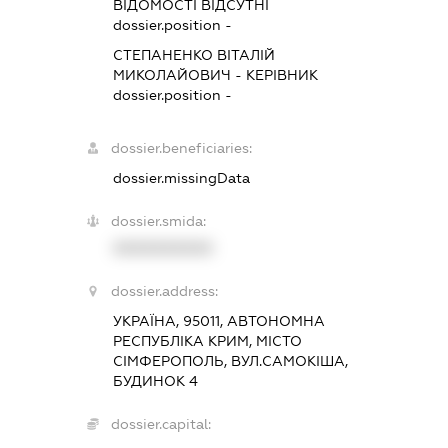
ВІДОМОСТІ ВІДСУТНІ
dossier.position -
СТЕПАНЕНКО ВІТАЛІЙ
МИКОЛАЙОВИЧ
-
КЕРІВНИК
dossier.position -
dossier.beneficiaries:
dossier.missingData
dossier.smida:
XXXXXXXXXX
dossier.address:
УКРАЇНА, 95011, АВТОНОМНА
РЕСПУБЛІКА КРИМ, МІСТО
СІМФЕРОПОЛЬ, ВУЛ.САМОКІША,
БУДИНОК 4
dossier.capital: