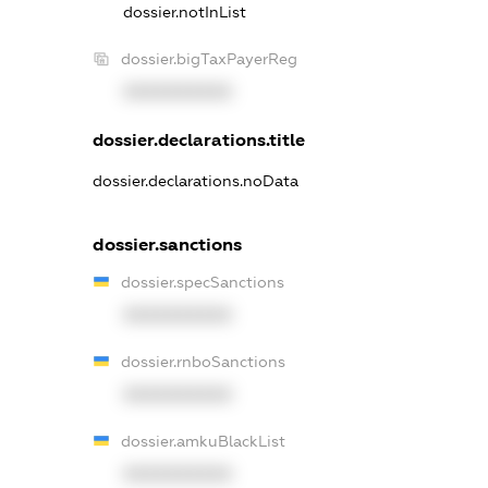
dossier.notInList
dossier.bigTaxPayerReg
XXXXXXXXXX
dossier.declarations.title
dossier.declarations.noData
dossier.sanctions
dossier.specSanctions
XXXXXXXXXX
dossier.rnboSanctions
XXXXXXXXXX
dossier.amkuBlackList
XXXXXXXXXX