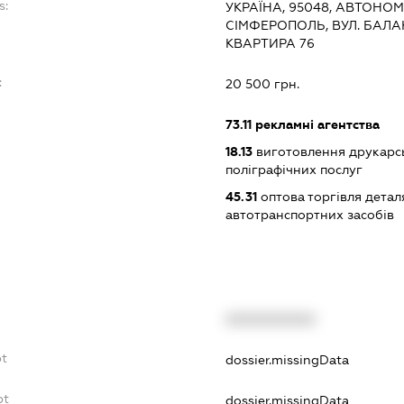
s:
УКРАЇНА, 95048, АВТОНОМ
СІМФЕРОПОЛЬ, ВУЛ. БАЛА
КВАРТИРА 76
:
20 500 грн.
73.11
рекламні агентства
18.13
виготовлення друкарсь
поліграфічних послуг
45.31
оптова торгівля детал
автотранспортних засобів
XXXXXXXXXX
bt
dossier.missingData
bt
dossier.missingData