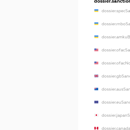
dossier.sanctio
dossier.specS
dossier.rnboS
dossier.amkuB
dossier.ofacS
dossier.ofac
dossier.gbSan
dossier.ausSa
dossier.euSan
dossier.japan
dossier.canad