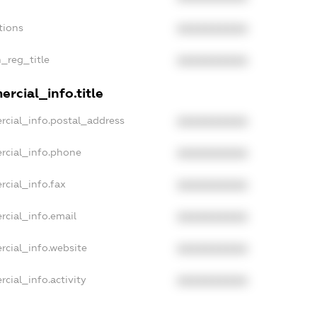
tions
XXXXXXXXXX
n_reg_title
XXXXXXXXXX
rcial_info.title
rcial_info.postal_address
XXXXXXXXXX
rcial_info.phone
XXXXXXXXXX
rcial_info.fax
XXXXXXXXXX
rcial_info.email
XXXXXXXXXX
rcial_info.website
XXXXXXXXXX
cial_info.activity
XXXXXXXXXX