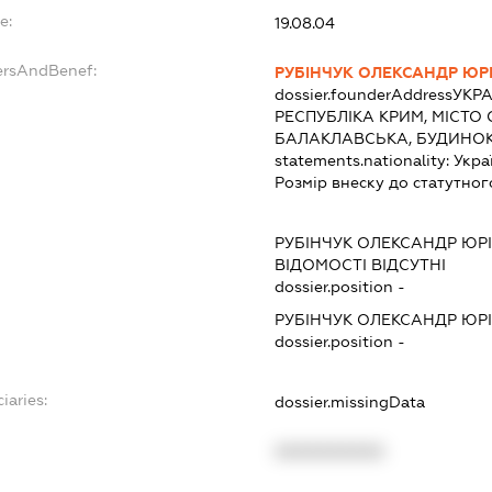
e:
19.08.04
ersAndBenef:
РУБІНЧУК ОЛЕКСАНДР ЮР
dossier.founderAddress
УКРА
РЕСПУБЛІКА КРИМ, МІСТО 
БАЛАКЛАВСЬКА, БУДИНОК 
statements.nationality:
Укра
Розмір внеску до статутног
РУБІНЧУК ОЛЕКСАНДР ЮР
ВІДОМОСТІ ВІДСУТНІ
dossier.position -
РУБІНЧУК ОЛЕКСАНДР ЮР
dossier.position -
iaries:
dossier.missingData
XXXXXXXXXX