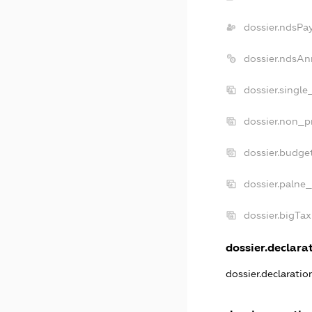
dossier.ndsPa
dossier.ndsAn
dossier.singl
dossier.non_p
dossier.budge
dossier.palne_
dossier.bigTa
dossier.declarat
dossier.declarati