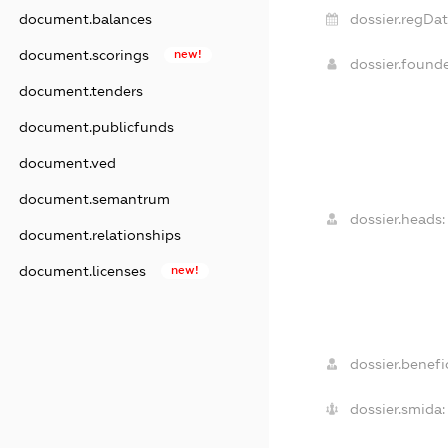
document.balances
dossier.regDat
document.scorings
new!
dossier.found
document.tenders
document.publicfunds
document.ved
document.semantrum
dossier.heads:
document.relationships
document.licenses
new!
dossier.benefic
dossier.smida: