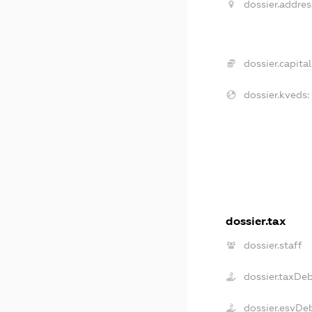
dossier.addres
dossier.capital
dossier.kveds:
dossier.tax
dossier.staff
dossier.taxDe
dossier.esvDe