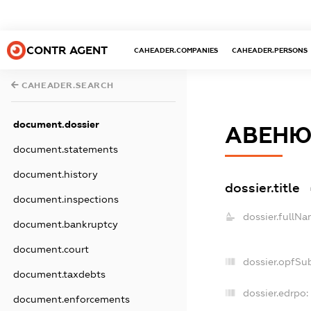
CONTR AGENT
CAHEADER.COMPANIES
CAHEADER.PERSONS
CAHEADER.SEARCH
document.dossier
АВЕНЮ
document.statements
document.history
dossier.title
document.inspections
dossier.fullNa
document.bankruptcy
document.court
dossier.opfSu
document.taxdebts
dossier.edrpo:
document.enforcements