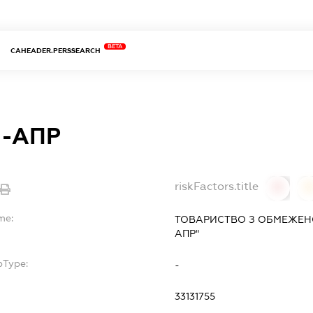
BETA
CAHEADER.PERSSEARCH
-АПР
riskFactors.title
0
0
me:
ТОВАРИСТВО З ОБМЕЖЕН
АПР"
bType:
-
33131755