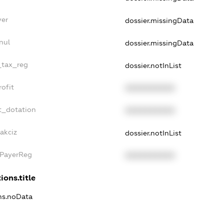
yer
dossier.missingData
nul
dossier.missingData
e_tax_reg
dossier.notInList
rofit
XXXXXXXXXX
t_dotation
XXXXXXXXXX
akciz
dossier.notInList
xPayerReg
XXXXXXXXXX
ions.title
ons.noData