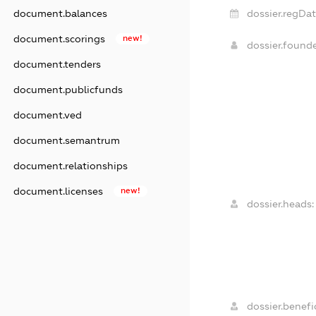
dossier.regDat
document.balances
document.scorings
new!
dossier.found
document.tenders
document.publicfunds
document.ved
document.semantrum
document.relationships
document.licenses
new!
dossier.heads:
dossier.benefic