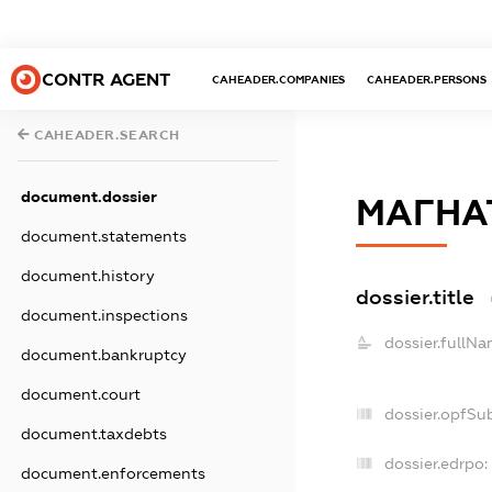
CONTR AGENT
CAHEADER.COMPANIES
CAHEADER.PERSONS
CAHEADER.SEARCH
document.dossier
МАГНА
document.statements
document.history
dossier.title
document.inspections
dossier.fullNa
document.bankruptcy
document.court
dossier.opfSu
document.taxdebts
dossier.edrpo:
document.enforcements