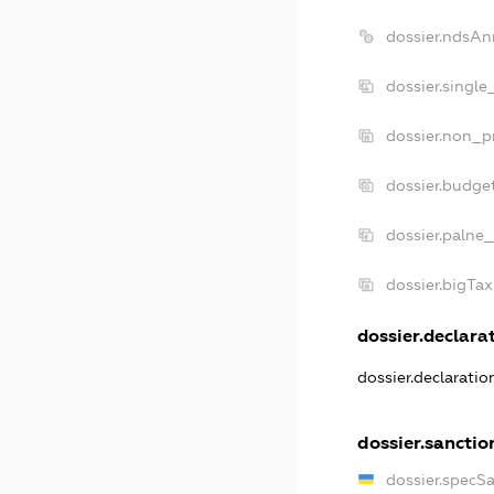
dossier.ndsAn
dossier.single
dossier.non_pr
dossier.budge
dossier.palne_
dossier.bigTa
dossier.declarat
dossier.declarati
dossier.sanctio
dossier.specS