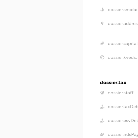
dossier.smida:
dossier.addres
dossier.capital
dossier.kveds:
dossier.tax
dossier.staff
dossier.taxDe
dossier.esvDe
dossier.ndsPa