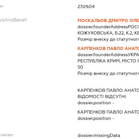
e:
27.09.04
ersAndBenef:
МОСКАЛЬОВ ДМИТРО ОЛ
dossier.founderAddress
РОСІ
КОЖУХОВСЬКА, Б.22, К.2, К
Розмір внеску до статутног
КАРПЕНКОВ ПАВЛО АНАТ
dossier.founderAddress
УКРА
РЕСПУБЛІКА КРИМ, МІСТО
50
Розмір внеску до статутног
КАРПЕНКОВ ПАВЛО АНАТ
ВІДОМОСТІ ВІДСУТНІ
dossier.position -
КАРПЕНКОВ ПАВЛО АНАТ
dossier.position -
iaries:
dossier.missingData