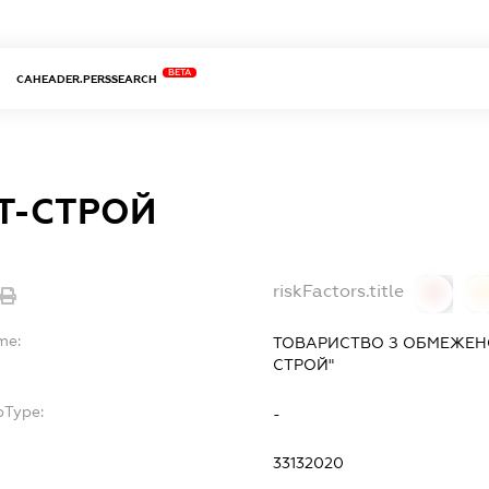
BETA
CAHEADER.PERSSEARCH
Т-СТРОЙ
riskFactors.title
0
0
me:
ТОВАРИСТВО З ОБМЕЖЕН
СТРОЙ"
bType:
-
33132020