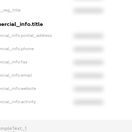
n_reg_title
XXXXXXXXXX
rcial_info.title
rcial_info.postal_address
XXXXXXXXXX
rcial_info.phone
XXXXXXXXXX
rcial_info.fax
XXXXXXXXXX
rcial_info.email
XXXXXXXXXX
rcial_info.website
XXXXXXXXXX
cial_info.activity
XXXXXXXXXX
ampleText_1