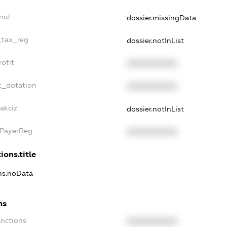
nul
dossier.missingData
_tax_reg
dossier.notInList
ofit
XXXXXXXXXX
t_dotation
XXXXXXXXXX
akciz
dossier.notInList
xPayerReg
XXXXXXXXXX
ions.title
ons.noData
ns
anctions
XXXXXXXXXX