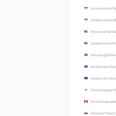
dossier.rnboS
dossier.amkuB
dossier.ofacS
dossier.ofac
dossier.gbSan
dossier.ausSa
dossier.euSan
dossier.japan
dossier.canad
dossier.rfSanc