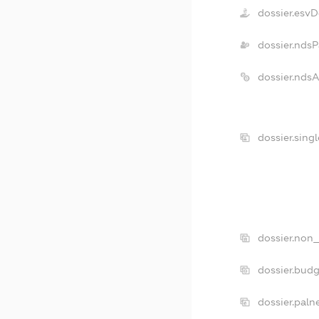
dossier.esv
dossier.ndsP
dossier.nds
dossier.sing
dossier.non_
dossier.bud
dossier.paln