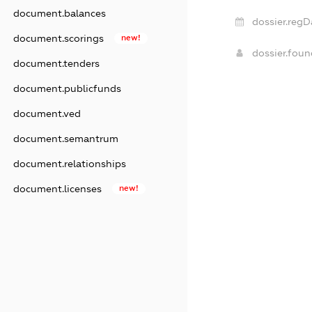
document.balances
dossier.regD
document.scorings
new!
dossier.fou
document.tenders
document.publicfunds
document.ved
document.semantrum
document.relationships
document.licenses
new!