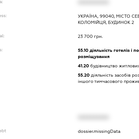
a:
XXXXXXXXXX
ess:
УКРАЇНА, 99040, МІСТО 
КОЛОМІЙЦЯ, БУДИНОК 2
al:
23 700 грн.
s:
55.10
діяльність готелів і п
розміщування
41.20
будівництво житлових
55.20
діяльність засобів ро
іншого тимчасового прожи
XXXXXXXXXX
ebt
dossier.missingData