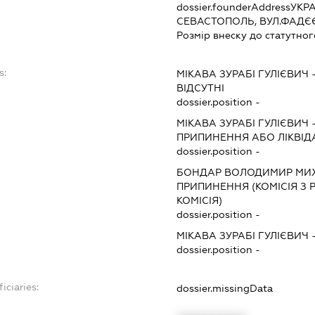
dossier.founderAddress
УКРА
СЕВАСТОПОЛЬ, ВУЛ.ФАДЄЄ
Розмір внеску до статутног
s:
МІКАВА ЗУРАБІ ГУЛІЄВИЧ
ВІДСУТНІ
dossier.position -
МІКАВА ЗУРАБІ ГУЛІЄВИЧ
ПРИПИНЕННЯ АБО ЛІКВІД
dossier.position -
БОНДАР ВОЛОДИМИР МИ
ПРИПИНЕННЯ (КОМІСІЯ З Р
КОМІСІЯ)
dossier.position -
МІКАВА ЗУРАБІ ГУЛІЄВИЧ
dossier.position -
iciaries:
dossier.missingData