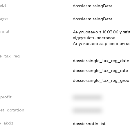
Debt
dossier.missingData
ayer
dossier.missingData
Annul
Анульовано з 16.03.06 у зв'я
вiдсутнiсть поставок
Анульовано за рiшенням к
le_tax_reg
dossier.single_tax_reg_date -
dossier.single_tax_reg_rate 
dossier.single_tax_reg_grou
profit
XXXXXXXXXX
get_dotation
XXXXXXXXXX
e_akciz
dossier.notInList