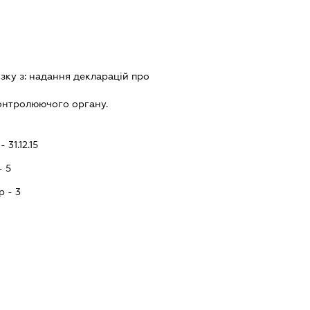
зку з:
надання декларацiй про
онтролюючого органу.
 31.12.15
- 5
p - 3