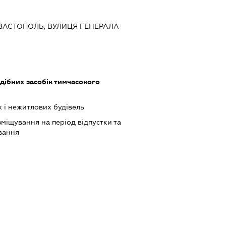
СЕВАСТОПОЛЬ, ВУЛИЦЯ ГЕНЕРАЛА
одібних засобів тимчасового
 і нежитлових будівель
зміщування на період відпустки та
вання