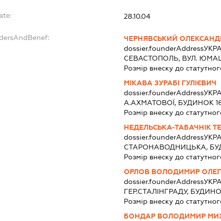
ate:
28.10.04
ndersAndBenef:
ЧЕРНЯВСЬКИЙ ОЛЕКСАНД
dossier.founderAddress
УКРА
СЕВАСТОПОЛЬ, ВУЛ. ЮМАШ
Розмір внеску до статутног
МІКАВА ЗУРАБІ ГУЛІЄВИЧ
dossier.founderAddress
УКРА
А.АХМАТОВОЇ, БУДИНОК 16
Розмір внеску до статутног
НЕДЕЛЬСЬКА-ТАБАЧНІК 
dossier.founderAddress
УКРА
СТАРОНАВОДНИЦЬКА, БУДИ
Розмір внеску до статутног
ОРЛОВ ВОЛОДИМИР ОЛЕ
dossier.founderAddress
УКРА
ГЕР.СТАЛІНГРАДУ, БУДИНО
Розмір внеску до статутног
БОНДАР ВОЛОДИМИР МИ