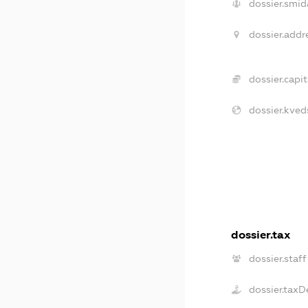
dossier.smid
dossier.addr
dossier.capit
dossier.kved
dossier.tax
dossier.staff
dossier.taxD