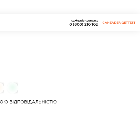
caHeader.contact
CAHEADER.GETTEST
0 (800) 210 102
0
0
ОЮ ВІДПОВІДАЛЬНІСТЮ