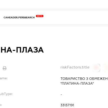
BETA
CAHEADER.PERSSEARCH
ИНА-ПЛАЗА
riskFactors.title
0
Name:
ТОВАРИСТВО З ОБМЕЖЕН
"ПЛАТИНА-ПЛАЗА"
SubType:
-
o:
33137191