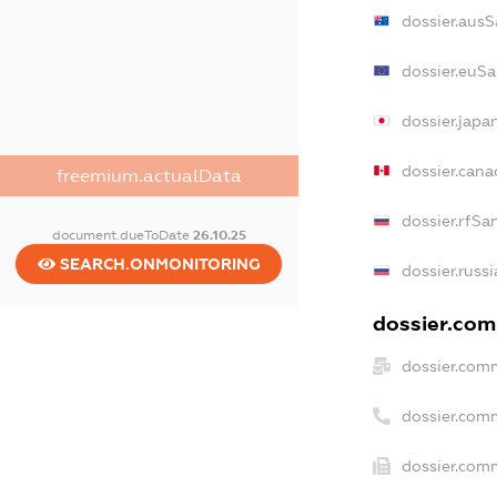
dossier.ausS
dossier.euS
dossier.japa
dossier.can
freemium.actualData
dossier.rfSa
document.dueToDate
26.10.25
SEARCH.ONMONITORING
dossier.russ
dossier.comm
dossier.com
dossier.com
dossier.comm