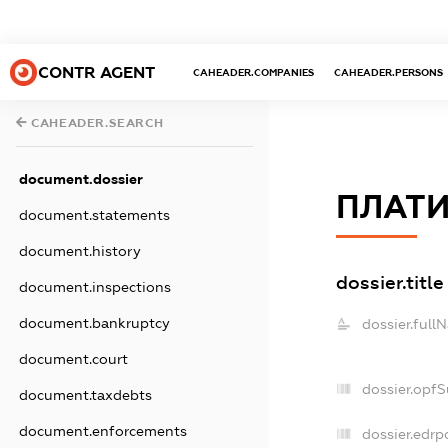
CONTR AGENT
CAHEADER.COMPANIES
CAHEADER.PERSONS
CAHEADER.SEARCH
document.dossier
ПЛАТ
document.statements
document.history
dossier.title
document.inspections
document.bankruptcy
dossier.full
document.court
dossier.opf
document.taxdebts
document.enforcements
dossier.edrp