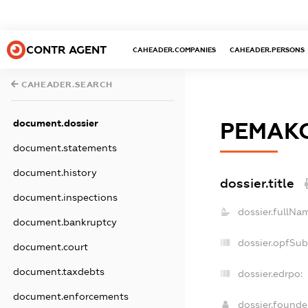
CONTR AGENT
CAHEADER.COMPANIES
CAHEADER.PERSONS
CAHEADER.SEARCH
document.dossier
РЕМАКС
document.statements
document.history
dossier.title
document.inspections
dossier.fullNa
document.bankruptcy
dossier.opfSub
document.court
document.taxdebts
dossier.edrpo:
document.enforcements
dossier.found