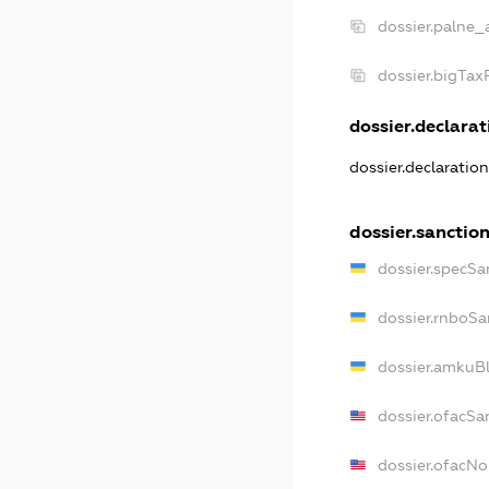
dossier.palne_
dossier.bigTa
dossier.declarati
dossier.declaratio
dossier.sanctio
dossier.specSa
dossier.rnboSa
dossier.amkuBl
dossier.ofacSa
dossier.ofacN