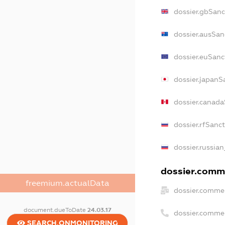
dossier.gbSanc
dossier.ausSan
dossier.euSanc
dossier.japanS
dossier.canad
dossier.rfSanc
dossier.russian
dossier.comme
freemium.actualData
dossier.commer
document.dueToDate
24.03.17
dossier.comme
SEARCH.ONMONITORING