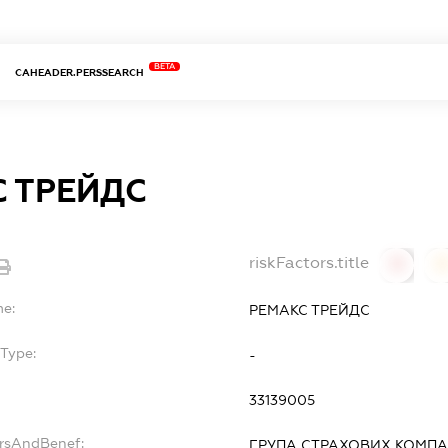
BETA
CAHEADER.PERSSEARCH
 ТРЕЙДС
riskFactors.title
0
0
me:
РЕМАКС ТРЕЙДС
Type:
-
33139005
ersAndBenef:
ГРУПА СТРАХОВИХ КОМПА