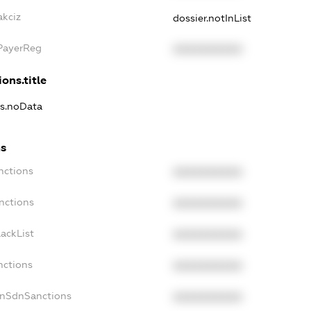
akciz
dossier.notInList
xPayerReg
XXXXXXXXXX
ons.title
ns.noData
ns
nctions
XXXXXXXXXX
nctions
XXXXXXXXXX
ackList
XXXXXXXXXX
nctions
XXXXXXXXXX
onSdnSanctions
XXXXXXXXXX