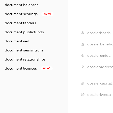
document.balances
document.scorings
new!
document.tenders
document.publicfunds
dossier.heads:
document.ved
dossier.benefic
document.semantrum
dossier.smida:
document.relationships
dossier.address
document.licenses
new!
dossier.capital:
dossier.kveds: