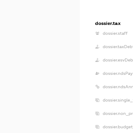
dossier.tax
dossier.staff
dossier.taxDeb
dossier.esvDeb
dossier.ndsPay
dossier.ndsAn
dossier.single
dossier.non_pr
dossier.budge