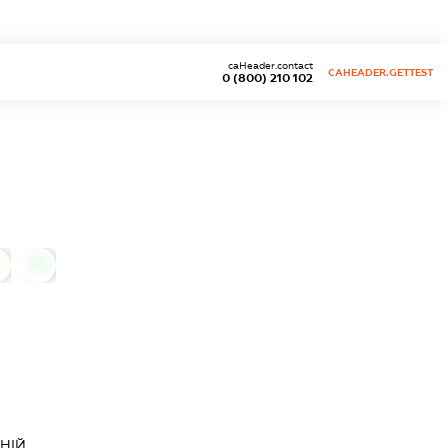
caHeader.contact
CAHEADER.GETTEST
0 (800) 210 102
0
НІЙ