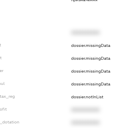
XXXXXXXXXX
t
dossier.missingData
t
dossier.missingData
er
dossier.missingData
nul
dossier.missingData
_tax_reg
dossier.notInList
ofit
XXXXXXXXXX
t_dotation
XXXXXXXXXX