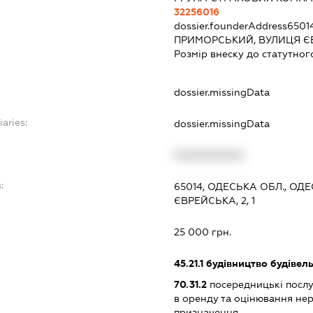
32256016
dossier.founderAddress
6501
ПРИМОРСЬКИЙ, ВУЛИЦЯ ЄВР
Розмір внеску до статутног
dossier.missingData
iaries:
dossier.missingData
XXXXXXXXXX
:
65014, ОДЕСЬКА ОБЛ., ОД
ЄВРЕЙСЬКА, 2, 1
25 000 грн.
45.21.1
будівництво будівел
70.31.2
посередницькі послуг
в оренду та оцінювання не
призначення