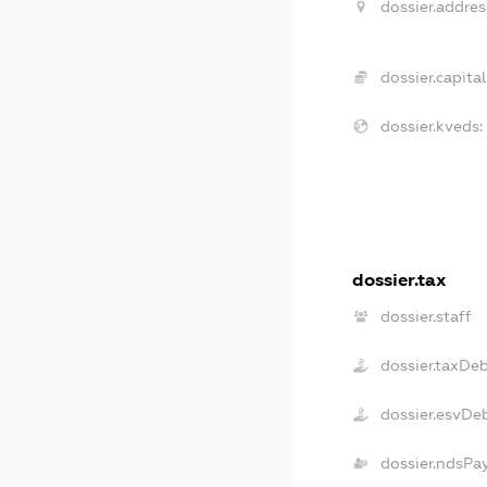
dossier.addres
dossier.capital
dossier.kveds:
dossier.tax
dossier.staff
dossier.taxDe
dossier.esvDe
dossier.ndsPa