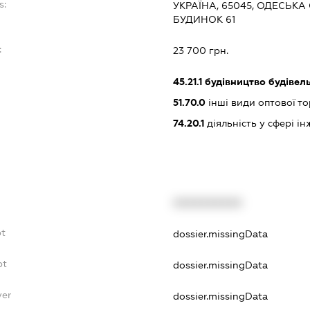
s:
УКРАЇНА, 65045, ОДЕСЬКА 
БУДИНОК 61
:
23 700 грн.
45.21.1
будівництво будівел
51.70.0
інші види оптової то
74.20.1
діяльність у сфері і
XXXXXXXXXX
bt
dossier.missingData
bt
dossier.missingData
yer
dossier.missingData