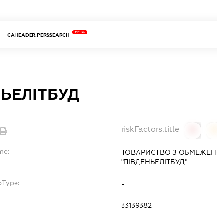
BETA
CAHEADER.PERSSEARCH
ЬЕЛІТБУД
riskFactors.title
0
0
me:
ТОВАРИСТВО З ОБМЕЖЕН
"ПІВДЕНЬЕЛІТБУД"
bType:
-
33139382