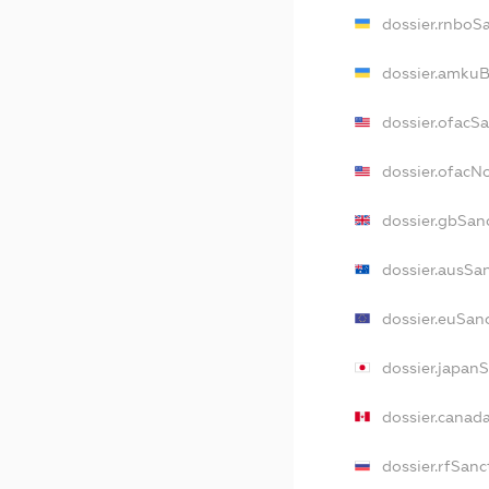
dossier.rnboS
dossier.amkuB
dossier.ofacS
dossier.ofac
dossier.gbSan
dossier.ausSa
dossier.euSan
dossier.japan
dossier.canad
dossier.rfSanc