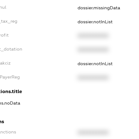
nul
dossier.missingData
_tax_reg
dossier.notInList
ofit
XXXXXXXXXX
t_dotation
XXXXXXXXXX
akciz
dossier.notInList
xPayerReg
XXXXXXXXXX
ions.title
ons.noData
ns
anctions
XXXXXXXXXX