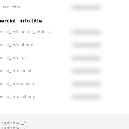
n_reg_title
XXXXXXXXXX
rcial_info.title
rcial_info.postal_address
XXXXXXXXXX
rcial_info.phone
XXXXXXXXXX
rcial_info.fax
XXXXXXXXXX
rcial_info.email
XXXXXXXXXX
rcial_info.website
XXXXXXXXXX
cial_info.activity
XXXXXXXXXX
ampleText_1
ampleText_2