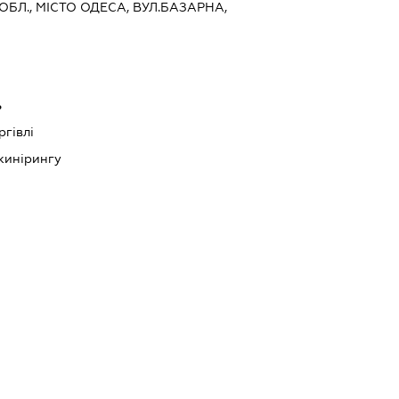
ОБЛ., МІСТО ОДЕСА, ВУЛ.БАЗАРНА,
ь
ргівлі
нжинірингу