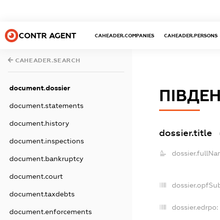
CONTR AGENT
CAHEADER.COMPANIES
CAHEADER.PERSONS
CAHEADER.SEARCH
document.dossier
ПІВДЕН
document.statements
document.history
dossier.title
document.inspections
dossier.fullNa
document.bankruptcy
document.court
dossier.opfSu
document.taxdebts
dossier.edrpo:
document.enforcements