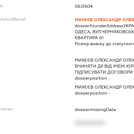
e:
06.09.04
ersAndBenef:
МИХЄЄВ ОЛЕКСАНДР ОЛЕ
dossier.founderAddress
УКРА
ОДЕСА, ВУЛ.ЧЕРНЯХОВСЬКО
КВАРТИРА 61
Розмір внеску до статутног
МИХЄЄВ ОЛЕКСАНДР ОЛЕ
ВЧИНЯТИ ДІЇ ВІД ІМЕНІ Ю
ПІДПИСУВАТИ ДОГОВОРИ 
dossier.position -
МИХЄЄВ ОЛЕКСАНДР ОЛЕ
dossier.position -
iaries:
dossier.missingData
XXXXXXXXXX