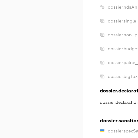
dossier.ndsAn
dossier.single
dossier.non_pr
dossier.budge
dossier.palne_
dossier.bigTa
dossier.declarat
dossier.declarati
dossier.sanctio
dossier.specS