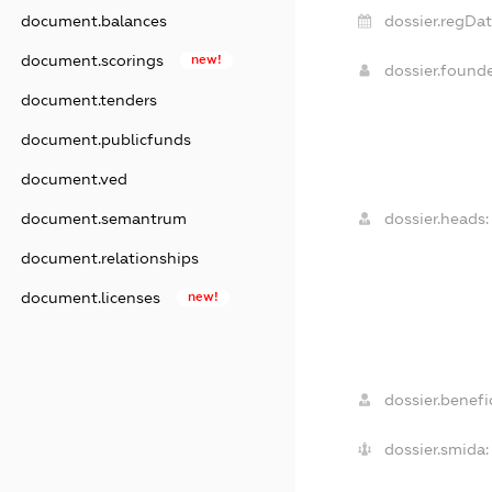
dossier.regDat
document.balances
document.scorings
new!
dossier.found
document.tenders
document.publicfunds
document.ved
dossier.heads:
document.semantrum
document.relationships
document.licenses
new!
dossier.benefic
dossier.smida: