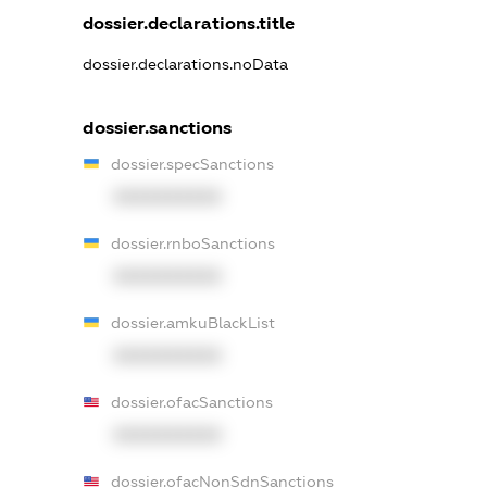
dossier.declarations.title
dossier.declarations.noData
dossier.sanctions
dossier.specSanctions
XXXXXXXXXX
dossier.rnboSanctions
XXXXXXXXXX
dossier.amkuBlackList
XXXXXXXXXX
dossier.ofacSanctions
XXXXXXXXXX
dossier.ofacNonSdnSanctions