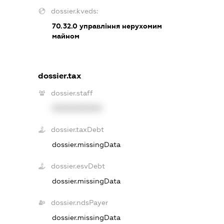
dossier.kveds:
70.32.0
управління нерухомим
майном
dossier.tax
dossier.staff
XXXXXXXXXX
dossier.taxDebt
dossier.missingData
dossier.esvDebt
dossier.missingData
dossier.ndsPayer
dossier.missingData