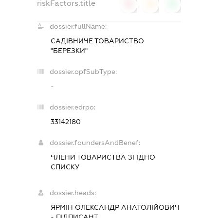
riskFactors.title
0
0
0
dossier.fullName:
САДІВНИЧЕ ТОВАРИСТВО
"БЕРЕЗКИ"
dossier.opfSubType:
-
dossier.edrpo:
33142180
dossier.foundersAndBenef:
ЧЛЕНИ ТОВАРИСТВА ЗГІДНО
СПИСКУ
dossier.heads:
ЯРМІН ОЛЕКСАНДР АНАТОЛІЙОВИЧ
-
ПІДПИСАНТ