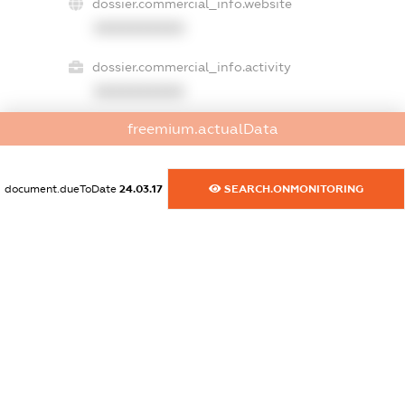
dossier.commercial_info.website
XXXXXXXXXX
dossier.commercial_info.activity
XXXXXXXXXX
freemium.actualData
freemium.exampleText_1
freemium.exampleText_2
document.dueToDate
24.03.17
SEARCH.ONMONITORING
freemium.anonymousPerSearch2
FREEMIUM.DETAILS
FREEMIUM.REGISTER