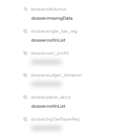
dossier.ndsAnnul
dossier.missingData
dossier.single_tax_reg
dossier.notInList
dossier.non_profit
XXXXXXXXXX
dossier.budget_dotation
XXXXXXXXXX
dossier.palne_akciz
dossier.notInList
dossier.bigTaxPayerReg
XXXXXXXXXX