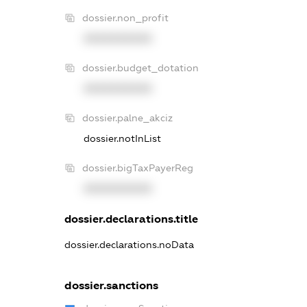
dossier.non_profit
XXXXXXXXXX
dossier.budget_dotation
XXXXXXXXXX
dossier.palne_akciz
dossier.notInList
dossier.bigTaxPayerReg
XXXXXXXXXX
dossier.declarations.title
dossier.declarations.noData
dossier.sanctions