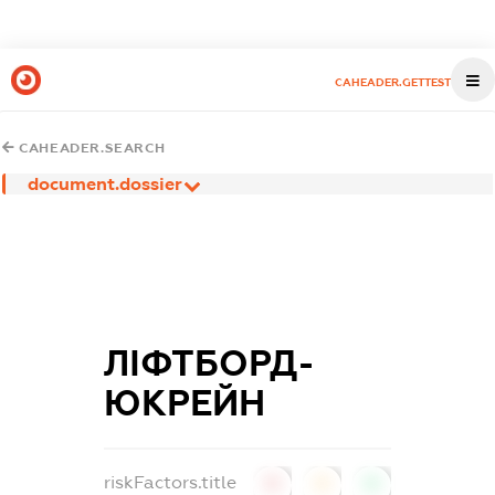
CAHEADER.GETTEST
CAHEADER.SEARCH
document.dossier
ЛІФТБОРД-
ЮКРЕЙН
riskFactors.title
0
0
0