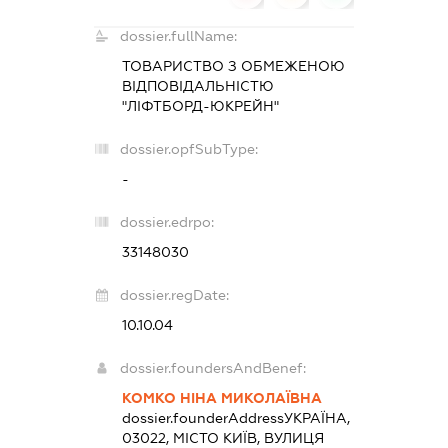
dossier.fullName:
ТОВАРИСТВО З ОБМЕЖЕНОЮ
ВІДПОВІДАЛЬНІСТЮ
"ЛІФТБОРД-ЮКРЕЙН"
dossier.opfSubType:
-
dossier.edrpo:
33148030
dossier.regDate:
10.10.04
dossier.foundersAndBenef:
КОМКО НІНА МИКОЛАЇВНА
dossier.founderAddress
УКРАЇНА,
03022, МІСТО КИЇВ, ВУЛИЦЯ