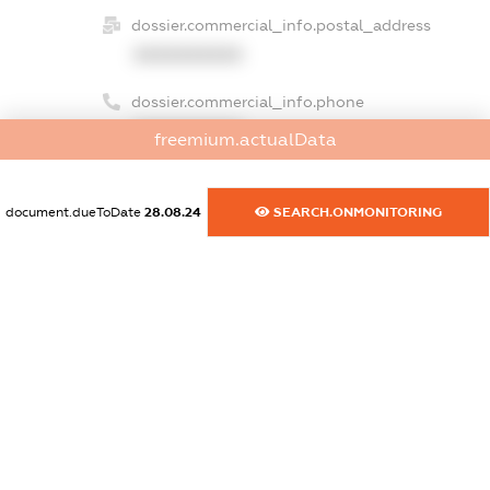
dossier.commercial_info.postal_address
XXXXXXXXXX
dossier.commercial_info.phone
XXXXXXXXXX
freemium.actualData
dossier.commercial_info.fax
XXXXXXXXXX
document.dueToDate
28.08.24
SEARCH.ONMONITORING
dossier.commercial_info.email
XXXXXXXXXX
dossier.commercial_info.website
XXXXXXXXXX
dossier.commercial_info.activity
XXXXXXXXXX