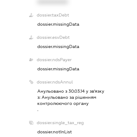
XXXXXXXXXX
dossier.taxDebt
dossier.missingData
dossier.esvDebt
dossier.missingData
dossier.ndsPayer
dossier.missingData
dossier.ndsAnnul
Анульовано з 30.03.14 у зв'язку
з:
Анульовано за рiшенням
контролюючого органу
.
dossier.single_tax_reg
dossier.notInList