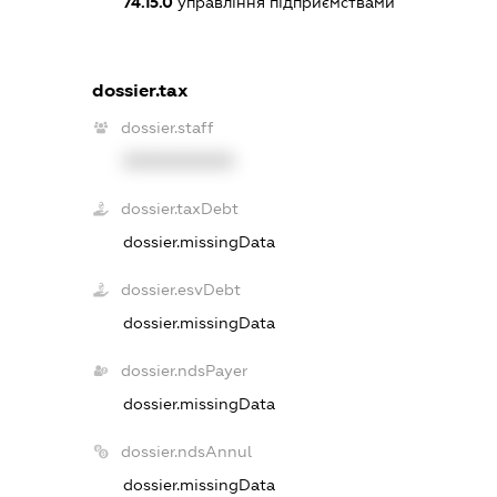
74.15.0
управління підприємствами
dossier.tax
dossier.staff
XXXXXXXXXX
dossier.taxDebt
dossier.missingData
dossier.esvDebt
dossier.missingData
dossier.ndsPayer
dossier.missingData
dossier.ndsAnnul
dossier.missingData