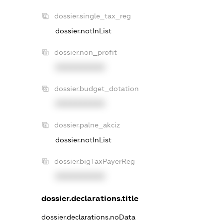
dossier.single_tax_reg
dossier.notInList
dossier.non_profit
XXXXXXXXXX
dossier.budget_dotation
XXXXXXXXXX
dossier.palne_akciz
dossier.notInList
dossier.bigTaxPayerReg
XXXXXXXXXX
dossier.declarations.title
dossier.declarations.noData