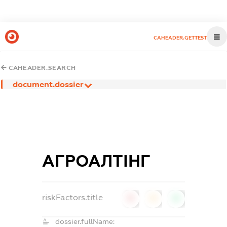
CAHEADER.GETTEST
CAHEADER.SEARCH
document.dossier
АГРОАЛТІНГ
riskFactors.title
0
0
0
dossier.fullName: