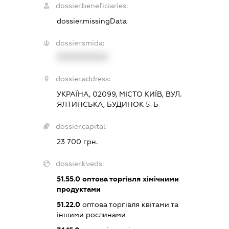
dossier.beneficiaries:
dossier.missingData
dossier.smida:
XXXXXXXXXX
dossier.address:
УКРАЇНА, 02099, МІСТО КИЇВ, ВУЛ.
ЯЛТИНСЬКА, БУДИНОК 5-Б
dossier.capital:
23 700 грн.
dossier.kveds:
51.55.0
оптова торгівля хімічними
продуктами
51.22.0
оптова торгівля квітами та
іншими рослинами