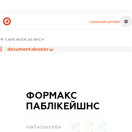
CAHEADER.GETTEST
CAHEADER.SEARCH
document.dossier
ФОРМАКС
ПАБЛІКЕЙШНС
riskFactors.title
0
0
0