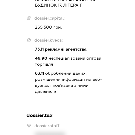
БУДИНОК 17, ЛІТЕРА Г
dossier.capital:
265 500 грн.
dossier.kveds:
73.11
рекламні агентства
46.90
неспеціалізована оптова
торгівля
63.11
оброблення даних,
розміщення інформації на веб-
вузлах і пов'язана з ними
діяльність
dossier.tax
dossier.staff
XXXXXXXXXX