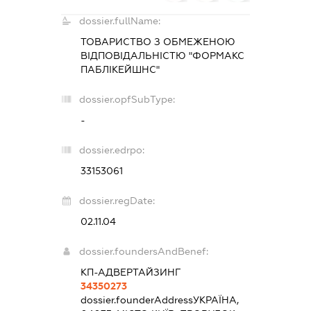
dossier.fullName:
ТОВАРИСТВО З ОБМЕЖЕНОЮ
ВІДПОВІДАЛЬНІСТЮ "ФОРМАКС
ПАБЛІКЕЙШНС"
dossier.opfSubType:
-
dossier.edrpo:
33153061
dossier.regDate:
02.11.04
dossier.foundersAndBenef:
КП-АДВЕРТАЙЗИНГ
34350273
dossier.founderAddress
УКРАЇНА,