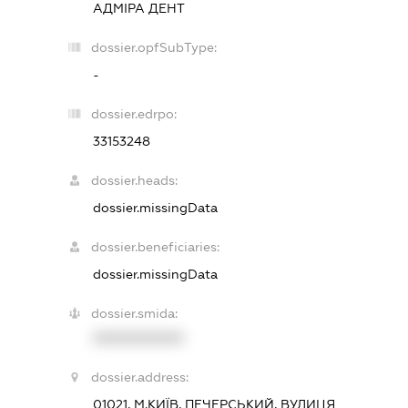
АДМІРА ДЕНТ
dossier.opfSubType:
-
dossier.edrpo:
33153248
dossier.heads:
dossier.missingData
dossier.beneficiaries:
dossier.missingData
dossier.smida:
XXXXXXXXXX
dossier.address:
01021, М.КИЇВ, ПЕЧЕРСЬКИЙ, ВУЛИЦЯ