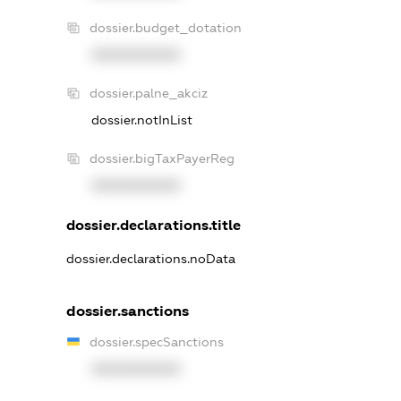
dossier.budget_dotation
XXXXXXXXXX
dossier.palne_akciz
dossier.notInList
dossier.bigTaxPayerReg
XXXXXXXXXX
dossier.declarations.title
dossier.declarations.noData
dossier.sanctions
dossier.specSanctions
XXXXXXXXXX