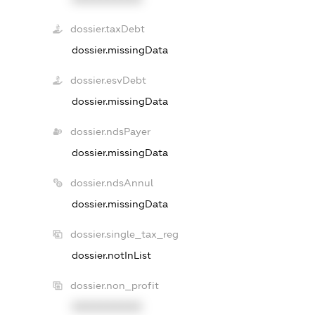
dossier.taxDebt
dossier.missingData
dossier.esvDebt
dossier.missingData
dossier.ndsPayer
dossier.missingData
dossier.ndsAnnul
dossier.missingData
dossier.single_tax_reg
dossier.notInList
dossier.non_profit
XXXXXXXXXX