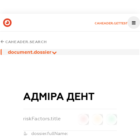
CAHEADER.GETTEST
CAHEADER.SEARCH
document.dossier
АДМІРА ДЕНТ
riskFactors.title
0
0
0
dossier.fullName: