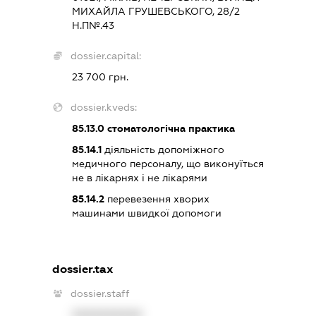
МИХАЙЛА ГРУШЕВСЬКОГО, 28/2
Н.П№.43
dossier.capital:
23 700 грн.
dossier.kveds:
85.13.0
стоматологічна практика
85.14.1
діяльність допоміжного
медичного персоналу, що виконуїться
не в лікарнях і не лікарями
85.14.2
перевезення хворих
машинами швидкої допомоги
dossier.tax
dossier.staff
XXXXXXXXXX