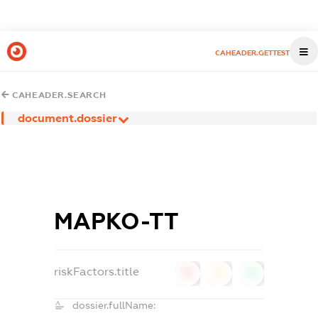
CAHEADER.GETTEST
CAHEADER.SEARCH
document.dossier
МАРКО-ТТ
riskFactors.title
0
0
0
dossier.fullName: