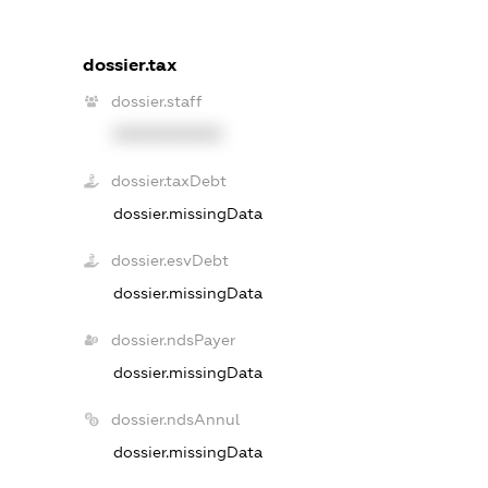
dossier.tax
dossier.staff
XXXXXXXXXX
dossier.taxDebt
dossier.missingData
dossier.esvDebt
dossier.missingData
dossier.ndsPayer
dossier.missingData
dossier.ndsAnnul
dossier.missingData