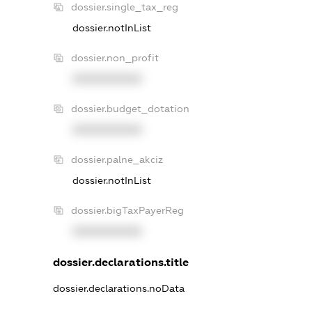
dossier.single_tax_reg
dossier.notInList
dossier.non_profit
XXXXXXXXXX
dossier.budget_dotation
XXXXXXXXXX
dossier.palne_akciz
dossier.notInList
dossier.bigTaxPayerReg
XXXXXXXXXX
dossier.declarations.title
dossier.declarations.noData