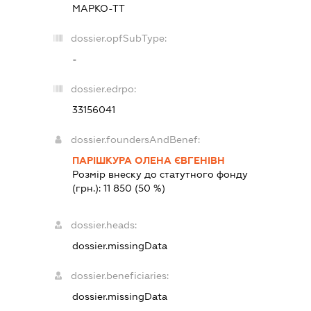
МАРКО-ТТ
dossier.opfSubType:
-
dossier.edrpo:
33156041
dossier.foundersAndBenef:
ПАРІШКУРА ОЛЕНА ЄВГЕНІВН
Розмір внеску до статутного фонду
(грн.):
11 850
(50 %)
dossier.heads:
dossier.missingData
dossier.beneficiaries:
dossier.missingData