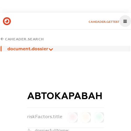
CAHEADER.GETTEST
CAHEADER.SEARCH
document.dossier
АВТОКАРАВАН
riskFactors.title
0
0
0
dossier.fullName: