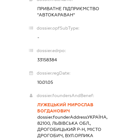
ПРИВАТНЕ ПІДПРИЄМСТВО
"АВТОКАРАВАН"
dossier.opfSubType:
-
dossier.edrpo:
33158384
dossier.regDate:
10.01.05
dossier.foundersAndBenef:
ЛУЖЕЦЬКИЙ МИРОСЛАВ
БОГДАНОВИЧ
dossier.founderAddress
УКРАЇНА,
82100, ЛЬВІВСЬКА ОБЛ.,
ДРОГОБИЦЬКИЙ Р-Н, МІСТО
ДРОГОБИЧ, ВУЛ.ОРЛИКА