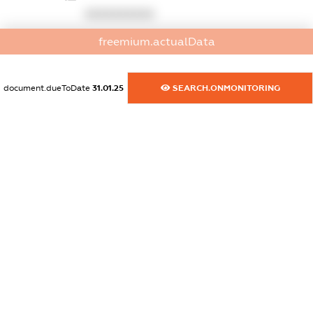
XXXXXXXXXX
freemium.actualData
dossier.commercial_info.email
XXXXXXXXXX
document.dueToDate
31.01.25
SEARCH.ONMONITORING
dossier.commercial_info.website
XXXXXXXXXX
dossier.commercial_info.activity
XXXXXXXXXX
freemium.exampleText_1
freemium.exampleText_2
freemium.anonymousPerSearch2
FREEMIUM.DETAILS
FREEMIUM.REGISTER