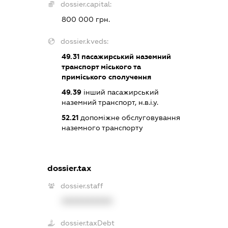
dossier.capital:
800 000 грн.
dossier.kveds:
49.31
пасажирський наземний
транспорт міського та
приміського сполучення
49.39
інший пасажирський
наземний транспорт, н.в.і.у.
52.21
допоміжне обслуговування
наземного транспорту
dossier.tax
dossier.staff
XXXXXXXXXX
dossier.taxDebt