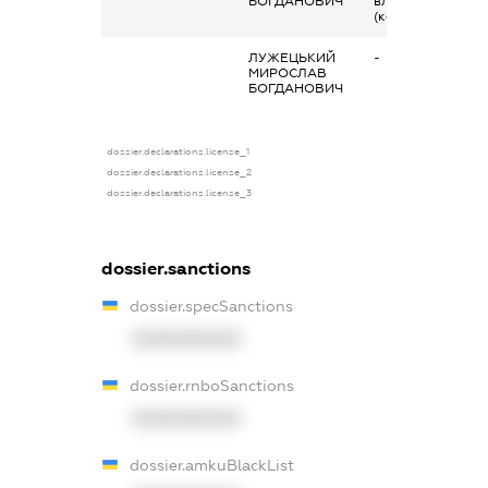
БОГДАНОВИЧ
власник
(контролер)
ЛУЖЕЦЬКИЙ
-
МИРОСЛАВ
БОГДАНОВИЧ
dossier.declarations.license_1
dossier.declarations.license_2
dossier.declarations.license_3
dossier.sanctions
dossier.specSanctions
XXXXXXXXXX
dossier.rnboSanctions
XXXXXXXXXX
dossier.amkuBlackList