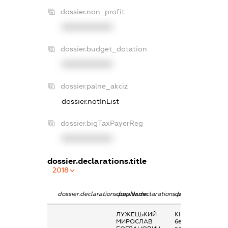
dossier.non_profit
XXXXXXXXXX
dossier.budget_dotation
XXXXXXXXXX
dossier.palne_akciz
dossier.notInList
dossier.bigTaxPayerReg
XXXXXXXXXX
dossier.declarations.title
2018
dossier.declarations.pepName
dossier.declarations.personName
dossier.declarati
ЛУЖЕЦЬКИЙ
Кінцевий
МИРОСЛАВ
бенефіціарний