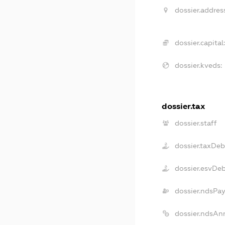
dossier.addres
dossier.capital:
dossier.kveds:
dossier.tax
dossier.staff
dossier.taxDeb
dossier.esvDe
dossier.ndsPay
dossier.ndsAn