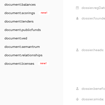
document.balances
dossier.regDat
document.scorings
new!
dossier.found
document.tenders
document.publicfunds
document.ved
document.semantrum
dossier.heads:
document.relationships
document.licenses
new!
dossier.benefic
dossier.smida: