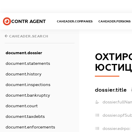
CONTR AGENT
CAHEADER.COMPANIES
CAHEADER.PERSONS
CAHEADER.SEARCH
document.dossier
ОХТИР
document.statements
ЮСТИЦІ
document.history
document.inspections
dossier.title
document.bankruptcy
dossier.fullNa
document.court
dossier.opfSu
document.taxdebts
document.enforcements
dossier.edrpo: