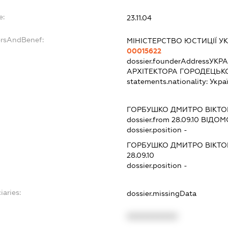
e:
23.11.04
ersAndBenef:
МІНІСТЕРСТВО ЮСТИЦІЇ У
00015622
dossier.founderAddress
УКРА
АРХІТЕКТОРА ГОРОДЕЦЬКО
statements.nationality:
Укра
ГОРБУШКО ДМИТРО ВІКТ
dossier.from 28.09.10
ВІДОМО
dossier.position -
ГОРБУШКО ДМИТРО ВІКТ
28.09.10
dossier.position -
iaries:
dossier.missingData
XXXXXXXXXX