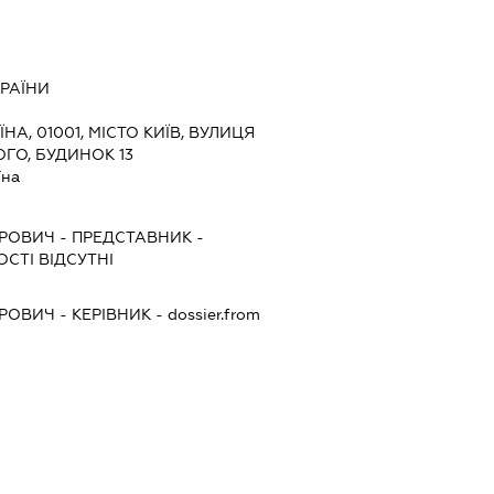
КРАЇНИ
ЇНА, 01001, МІСТО КИЇВ, ВУЛИЦЯ
ГО, БУДИНОК 13
їна
ОРОВИЧ
-
ПРЕДСТАВНИК
-
СТІ ВІДСУТНІ
ОРОВИЧ
-
КЕРІВНИК
- dossier.from