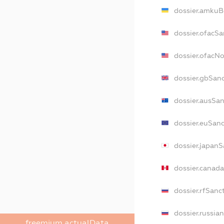
dossier.amkuB
dossier.ofacSa
dossier.ofacN
dossier.gbSan
dossier.ausSan
dossier.euSan
dossier.japanS
dossier.canad
dossier.rfSanc
dossier.russia
freemium.actualData