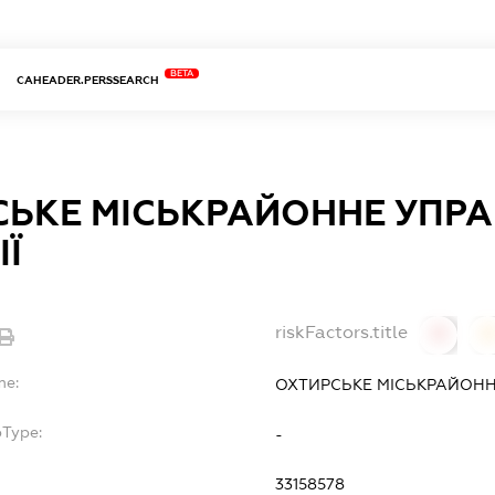
BETA
CAHEADER.PERSSEARCH
СЬКЕ МІСЬКРАЙОННЕ УПРА
Ї
riskFactors.title
0
0
me:
ОХТИРСЬКЕ МІСЬКРАЙОНН
bType:
-
33158578