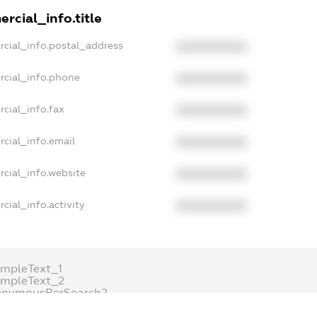
rcial_info.title
rcial_info.postal_address
XXXXXXXXXX
rcial_info.phone
XXXXXXXXXX
cial_info.fax
XXXXXXXXXX
cial_info.email
XXXXXXXXXX
cial_info.website
XXXXXXXXXX
cial_info.activity
XXXXXXXXXX
mpleText_1
ampleText_2
onymousPerSearch2
ETAILS
FREEMIUM.REGISTER