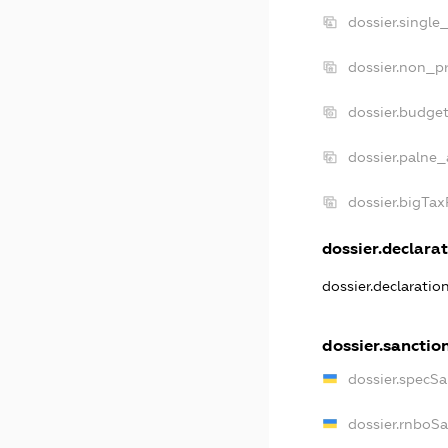
dossier.single
dossier.non_pr
dossier.budge
dossier.palne_
dossier.bigTa
dossier.declarat
dossier.declaratio
dossier.sanctio
dossier.specSa
dossier.rnboS