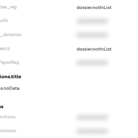
_tax_reg
dossier.notInList
ofit
XXXXXXXXXX
t_dotation
XXXXXXXXXX
akciz
dossier.notInList
xPayerReg
XXXXXXXXXX
ions.title
ns.noData
ns
nctions
XXXXXXXXXX
anctions
XXXXXXXXXX