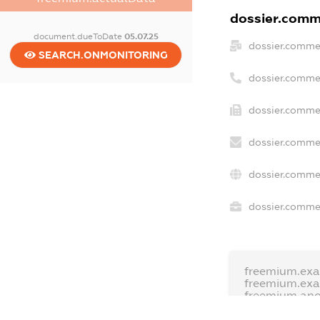
dossier.comme
document.dueToDate
05.07.25
dossier.comme
SEARCH.ONMONITORING
dossier.comme
dossier.commer
dossier.commer
dossier.commer
dossier.commer
freemium.exa
freemium.ex
freemium.an
FREEMIUM.D