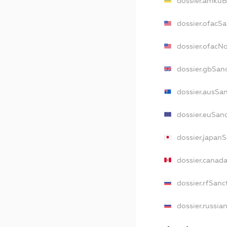
dossier.amkuB
dossier.ofacSa
dossier.ofacN
dossier.gbSan
dossier.ausSa
dossier.euSan
dossier.japan
dossier.canad
dossier.rfSanc
dossier.russia