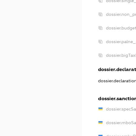
dossier.single
dossier.non_pr
dossier.budge
dossier.palne_
dossier.bigTa
dossier.declarat
dossier.declarati
dossier.sanctio
dossier.specS
dossier.rnboS