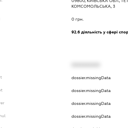
09800, КИЇВСЬКА ОБЛ., ТЕТ
КОМСОМОЛЬСЬКА, 3
:
0 грн.
92.6
діяльність у сфері спо
XXXXXXXXXX
t
dossier.missingData
bt
dossier.missingData
yer
dossier.missingData
nul
dossier.missingData