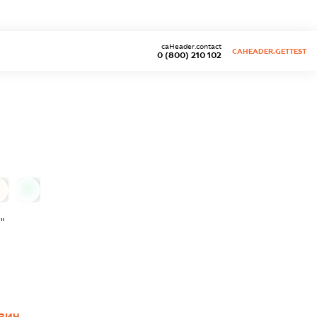
caHeader.contact
CAHEADER.GETTEST
0 (800) 210 102
0
"
ВИЧ