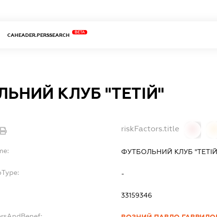
BETA
CAHEADER.PERSSEARCH
ЬНИЙ КЛУБ "ТЕТІЙ"
riskFactors.title
0
0
me:
ФУТБОЛЬНИЙ КЛУБ "ТЕТІЙ
bType:
-
33159346
ersAndBenef:
ВОЗНИЙ ПАВЛО ГАВРИЛО