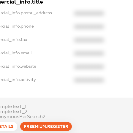
rcial_info.title
rcial_info.postal_address
XXXXXXXXXX
rcial_info.phone
XXXXXXXXXX
cial_info.fax
XXXXXXXXXX
rcial_info.email
XXXXXXXXXX
rcial_info.website
XXXXXXXXXX
cial_info.activity
XXXXXXXXXX
ampleText_1
ampleText_2
onymousPerSearch2
ETAILS
FREEMIUM.REGISTER