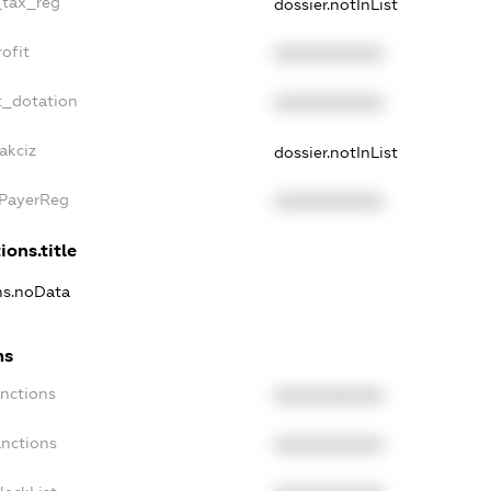
_tax_reg
dossier.notInList
ofit
XXXXXXXXXX
t_dotation
XXXXXXXXXX
akciz
dossier.notInList
xPayerReg
XXXXXXXXXX
ions.title
ons.noData
ns
anctions
XXXXXXXXXX
anctions
XXXXXXXXXX