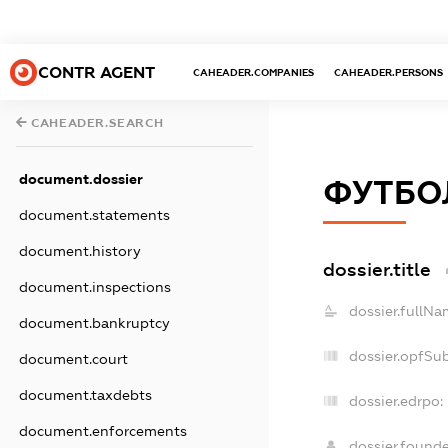
CONTR AGENT
CAHEADER.COMPANIES
CAHEADER.PERSONS
CAHEADER.SEARCH
document.dossier
ФУТБОЛ
document.statements
document.history
dossier.title
document.inspections
dossier.fullNa
document.bankruptcy
dossier.opfSu
document.court
document.taxdebts
dossier.edrpo:
document.enforcements
dossier.found