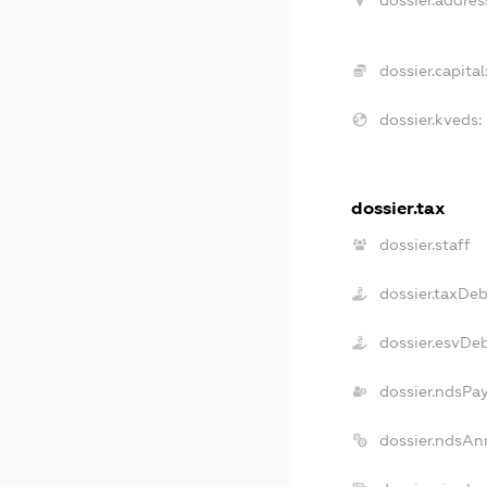
dossier.capital
dossier.kveds:
dossier.tax
dossier.staff
dossier.taxDeb
dossier.esvDe
dossier.ndsPa
dossier.ndsAn