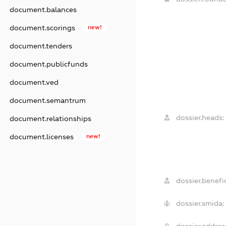
document.balances
document.scorings
new!
document.tenders
document.publicfunds
document.ved
document.semantrum
dossier.heads:
document.relationships
document.licenses
new!
dossier.benefic
dossier.smida:
dossier.addres