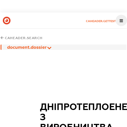
CAHEADER.GETTEST
CAHEADER.SEARCH
document.dossier
ДНІПРОТЕПЛОЕН
З