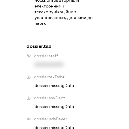
46.52
оптова торгівля
електронним і
телекомунікаційним
устаткованням, деталями до
нього
dossier.tax
dossier.staff
XXXXXXXXXX
dossier.taxDebt
dossier.missingData
dossier.esvDebt
dossier.missingData
dossier.ndsPayer
dossier.missingData