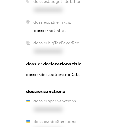
dossier.budget_dotation
XXXXXXXXXX
dossier.palne_akciz
dossier.notInList
dossier.bigTaxPayerReg
XXXXXXXXXX
dossier.declarations.title
dossier.declarations.noData
dossier.sanctions
dossier.specSanctions
XXXXXXXXXX
dossier.rnboSanctions