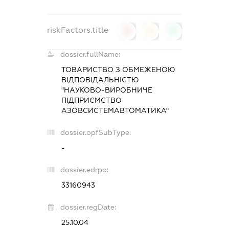
riskFactors.title
0
0
0
dossier.fullName:
ТОВАРИСТВО З ОБМЕЖЕНОЮ
ВІДПОВІДАЛЬНІСТЮ
"НАУКОВО-ВИРОБНИЧЕ
ПІДПРИЄМСТВО
АЗОВСИСТЕМАВТОМАТИКА"
dossier.opfSubType:
-
dossier.edrpo:
33160943
dossier.regDate:
25.10.04