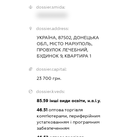
dossier.smida:
XXXXXXXXXX
dossier.address:
УКРАЇНА, 87502, ДОНЕЦЬКА
ОБЛ., МІСТО МАРІУПОЛЬ,
ПРОВУЛОК ЛЕЧЕБНИЙ,
БУДИНОК 9, КВАРТИРА 1
dossier.capital:
23 700 грн.
dossier.kveds:
85.59
інші види освіти, н.в.і.у.
46.51
оптова торгівля
комп'ютерами, периферійним
устаткованням і програмним
забезпеченням