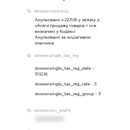
dossier.ndsAnnul
Анульовано з 22.11.16 у зв'язку з:
обсяги продажу товарiв < нiж
визначенi у Кодексi
Анульовано за iнiцiативою
платника.
dossier.single_tax_reg
dossier.single_tax_reg_date -
31.12.16
dossier.single_tax_reg_rate - 5
dossier.single_tax_reg_group - 3
dossier.non_profit
XXXXXXXXXX