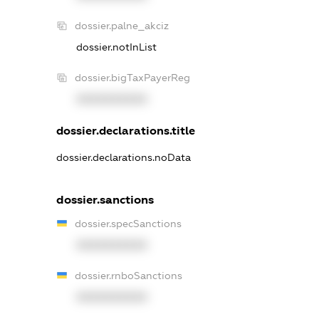
dossier.palne_akciz
dossier.notInList
dossier.bigTaxPayerReg
XXXXXXXXXX
dossier.declarations.title
dossier.declarations.noData
dossier.sanctions
dossier.specSanctions
XXXXXXXXXX
dossier.rnboSanctions
XXXXXXXXXX