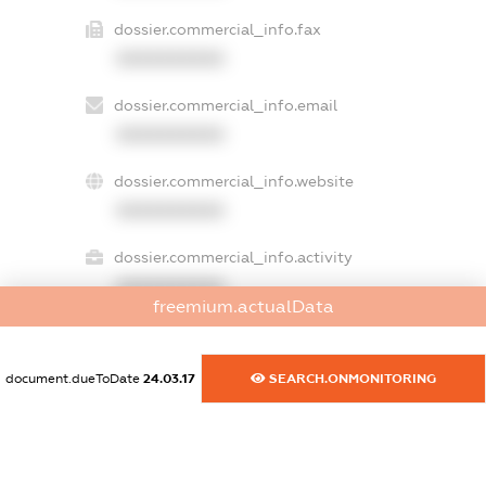
dossier.commercial_info.fax
XXXXXXXXXX
dossier.commercial_info.email
XXXXXXXXXX
dossier.commercial_info.website
XXXXXXXXXX
dossier.commercial_info.activity
XXXXXXXXXX
freemium.actualData
document.dueToDate
24.03.17
SEARCH.ONMONITORING
freemium.exampleText_1
freemium.exampleText_2
freemium.anonymousPerSearch2
FREEMIUM.DETAILS