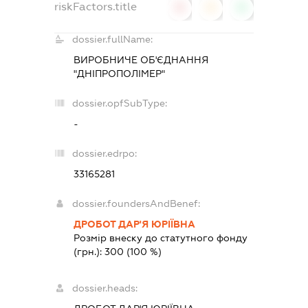
riskFactors.title
0
0
0
dossier.fullName:
ВИРОБНИЧЕ ОБ'ЄДНАННЯ
"ДНІПРОПОЛІМЕР"
dossier.opfSubType:
-
dossier.edrpo:
33165281
dossier.foundersAndBenef:
ДРОБОТ ДАР'Я ЮРІЇВНА
Розмір внеску до статутного фонду
(грн.):
300
(100 %)
dossier.heads: