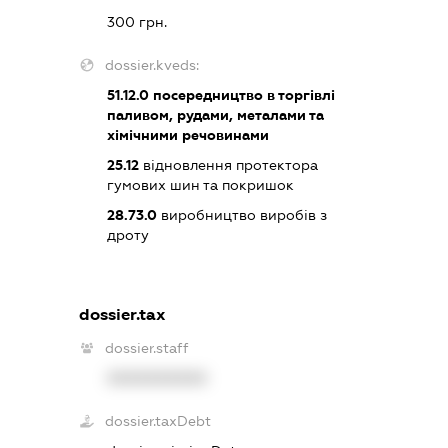
300 грн.
dossier.kveds:
51.12.0
посередництво в торгівлі
паливом, рудами, металами та
хімічними речовинами
25.12
відновлення протектора
гумових шин та покришок
28.73.0
виробництво виробів з
дроту
dossier.tax
dossier.staff
XXXXXXXXXX
dossier.taxDebt