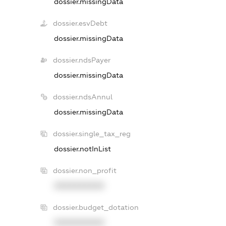
dossier.missingData
dossier.esvDebt
dossier.missingData
dossier.ndsPayer
dossier.missingData
dossier.ndsAnnul
dossier.missingData
dossier.single_tax_reg
dossier.notInList
dossier.non_profit
XXXXXXXXXX
dossier.budget_dotation
XXXXXXXXXX