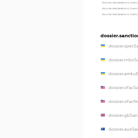
dossier.declarations.licen
dossier.declarations.licen
dossier.declarations.licen
dossier.sanctio
dossier.specS
dossier.rnboS
dossier.amkuB
dossier.ofacS
dossier.ofac
dossier.gbSan
dossier.ausSa