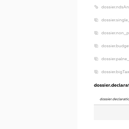
dossier.ndsA
dossier.singl
dossier.non_p
dossier.budg
dossier.palne
dossier.bigTa
dossier.declarat
dossier.declarat