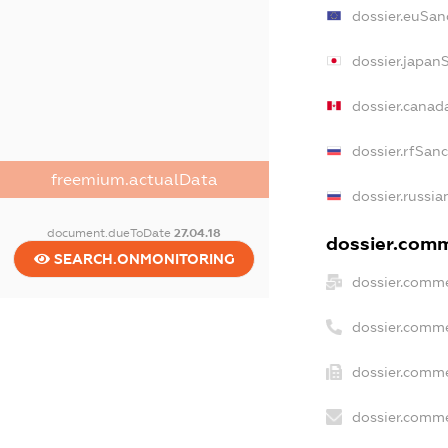
dossier.euSan
dossier.japan
dossier.canad
dossier.rfSan
freemium.actualData
dossier.russia
document.dueToDate
27.04.18
dossier.comme
SEARCH.ONMONITORING
dossier.comme
dossier.comme
dossier.comme
dossier.comme