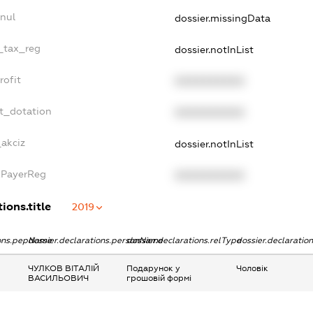
nnul
dossier.missingData
e_tax_reg
dossier.notInList
rofit
XXXXXXXXXX
et_dotation
XXXXXXXXXX
_akciz
dossier.notInList
xPayerReg
XXXXXXXXXX
ions.title
2019
ions.pepName
dossier.declarations.personName
dossier.declarations.relType
dossier.declaratio
ЧУЛКОВ ВІТАЛІЙ
Подарунок у
Чоловік
ВАСИЛЬОВИЧ
грошовій формі