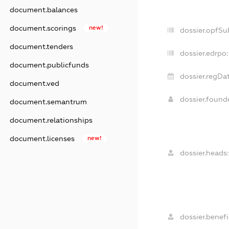
document.balances
document.scorings
new!
dossier.opfSu
document.tenders
dossier.edrpo:
document.publicfunds
dossier.regDat
document.ved
dossier.foun
document.semantrum
document.relationships
document.licenses
new!
dossier.heads:
dossier.benefi