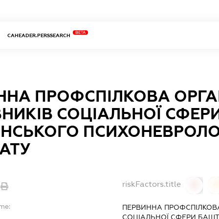
BETA
CAHEADER.PERSSEARCH
ННА ПРОФСПІЛКОВА ОРГА
ВНИКІВ СОЦІАЛЬНОЇ СФЕР
НСЬКОГО ПСИХОНЕВРОЛО
НАТУ
riskFactors.title
0
ame:
ПЕРВИННА ПРОФСПІЛКОВА
СОЦІАЛЬНОЇ СФЕРИ БАШ