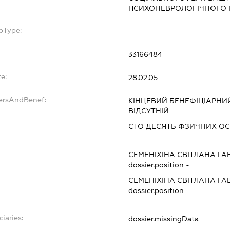
ПСИХОНЕВРОЛОГІЧНОГО 
bType:
-
33166484
e:
28.02.05
dersAndBenef:
КІНЦЕВИЙ БЕНЕФІЦІАРНИЙ
ВІДСУТНІЙ
СТО ДЕСЯТЬ ФЗИЧНИХ ОС
СЕМЕНІХІНА СВІТЛАНА ГА
dossier.position -
СЕМЕНІХІНА СВІТЛАНА ГА
dossier.position -
ciaries:
dossier.missingData