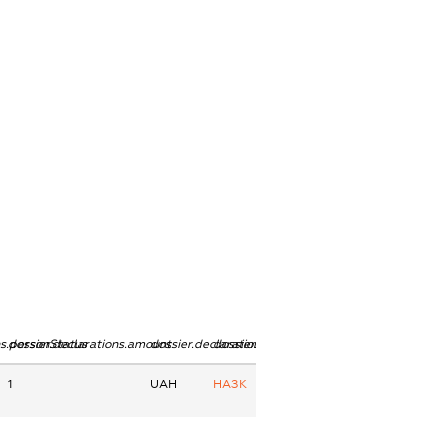
ns.personStatus
dossier.declarations.amount
dossier.declarations.currency
dossier.declarations.source
1
UAH
НАЗК