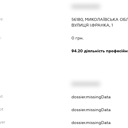
XXXXXXXXXX
s:
56180, МИКОЛАЇВСЬКА ОБ
ВУЛИЦЯ І.ФРАНКА, 1
:
0 грн.
94.20
діяльність професійн
XXXXXXXXXX
bt
dossier.missingData
bt
dossier.missingData
yer
dossier.missingData