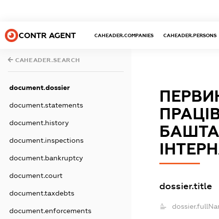
CONTR AGENT
CAHEADER.COMPANIES
CAHEADER.PERSONS
CAHEADER.SEARCH
document.dossier
ПЕРВИ
document.statements
ПРАЦІ
document.history
БАШТА
document.inspections
ІНТЕР
document.bankruptcy
document.court
dossier.title
document.taxdebts
dossier.fullN
document.enforcements