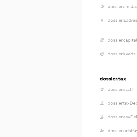
dossier.smida:
dossier.addres
dossier.capital
dossier.kveds:
dossier.tax
dossier.staff
dossier.taxDe
dossier.esvDe
dossier.ndsPa