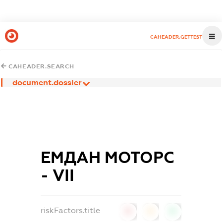
CAHEADER.GETTEST
CAHEADER.SEARCH
document.dossier
ЕМДАН МОТОРС
- VІІ
riskFactors.title
0
0
0