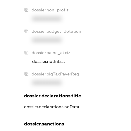
dossier.non_profit
XXXXXXXXXX
dossier.budget_dotation
XXXXXXXXXX
dossier.palne_akciz
dossier.notInList
dossier.bigTaxPayerReg
XXXXXXXXXX
dossier.declarations.title
dossier.declarations.noData
dossier.sanctions