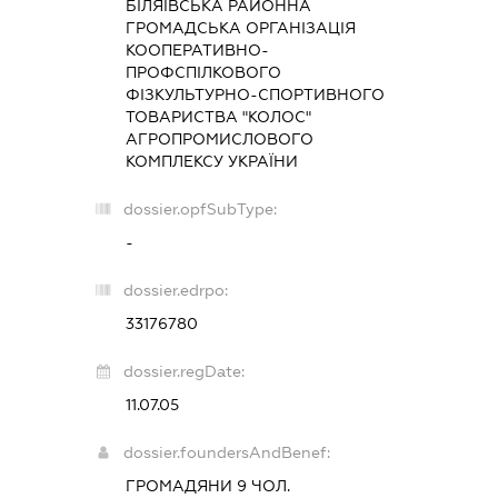
БІЛЯЇВСЬКА РАЙОННА
ГРОМАДСЬКА ОРГАНІЗАЦІЯ
КООПЕРАТИВНО-
ПРОФСПІЛКОВОГО
ФІЗКУЛЬТУРНО-СПОРТИВНОГО
ТОВАРИСТВА "КОЛОС"
АГРОПРОМИСЛОВОГО
КОМПЛЕКСУ УКРАЇНИ
dossier.opfSubType:
-
dossier.edrpo:
33176780
dossier.regDate:
11.07.05
dossier.foundersAndBenef:
ГРОМАДЯНИ 9 ЧОЛ.