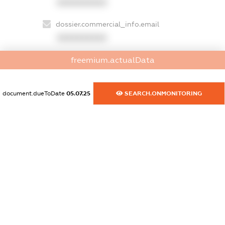
XXXXXXXXXX
dossier.commercial_info.email
XXXXXXXXXX
dossier.commercial_info.website
freemium.actualData
XXXXXXXXXX
document.dueToDate
05.07.25
SEARCH.ONMONITORING
dossier.commercial_info.activity
XXXXXXXXXX
freemium.exampleText_1
freemium.exampleText_2
freemium.anonymousPerSearch2
FREEMIUM.DETAILS
FREEMIUM.REGISTER