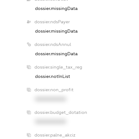
dossier.missingData
dossier.ndsPayer
dossier.missingData
dossier.ndsAnnul
dossier.missingData
dossier.single_tax_reg
dossier.notInList
dossier.non_profit
XXXXXXXXXX
dossier.budget_dotation
XXXXXXXXXX
dossier.palne_akciz