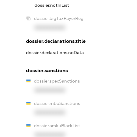
dossier.notInList
dossier.bigTaxPayerReg
XXXXXXXXXX
dossier.declarations.title
dossier.declarations.noData
dossier.sanctions
dossier.specSanctions
XXXXXXXXXX
dossier.rnboSanctions
XXXXXXXXXX
dossier.amkuBlackList
XXXXXXXXXX