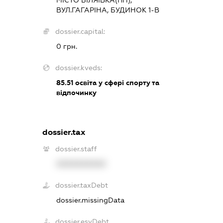
ВУЛ.ГАГАРІНА, БУДИНОК 1-В
dossier.capital:
0 грн.
dossier.kveds:
85.51
освіта у сфері спорту та
відпочинку
dossier.tax
dossier.staff
XXXXXXXXXX
dossier.taxDebt
dossier.missingData
dossier.esvDebt