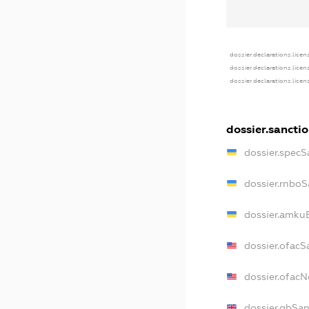
dossier.declarations.licen
dossier.declarations.lice
dossier.declarations.lice
dossier.sancti
dossier.specS
dossier.rnboS
dossier.amkuB
dossier.ofacS
dossier.ofac
dossier.gbSan