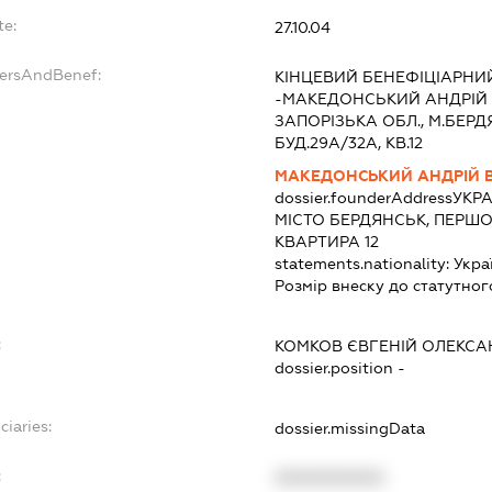
te:
27.10.04
dersAndBenef:
КІНЦЕВИЙ БЕНЕФІЦІАРНИ
-МАКЕДОНСЬКИЙ АНДРІЙ 
ЗАПОРІЗЬКА ОБЛ., М.БЕРД
БУД.29А/32А, КВ.12
МАКЕДОНСЬКИЙ АНДРІЙ 
dossier.founderAddress
УКРА
МІСТО БЕРДЯНСЬК, ПЕРШО
КВАРТИРА 12
statements.nationality:
Укра
Розмір внеску до статутног
:
КОМКОВ ЄВГЕНІЙ ОЛЕКС
dossier.position -
ciaries:
dossier.missingData
:
XXXXXXXXXX