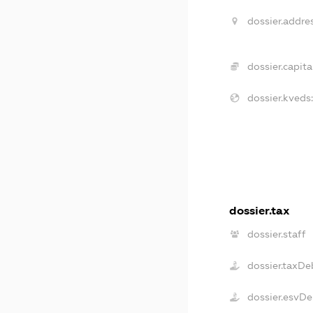
dossier.addres
dossier.capital
dossier.kveds:
dossier.tax
dossier.staff
dossier.taxDe
dossier.esvDe