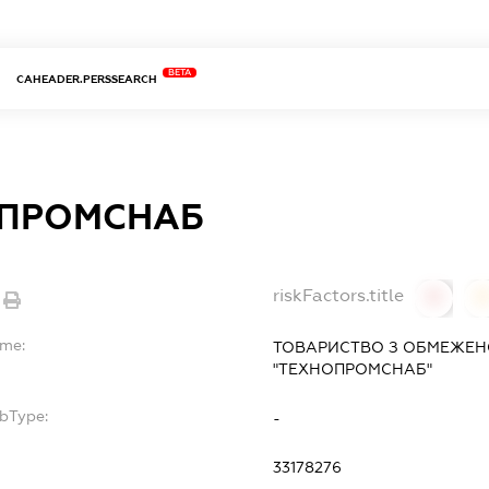
BETA
CAHEADER.PERSSEARCH
ПРОМСНАБ
riskFactors.title
0
ame:
ТОВАРИСТВО З ОБМЕЖЕН
"ТЕХНОПРОМСНАБ"
ubType:
-
33178276