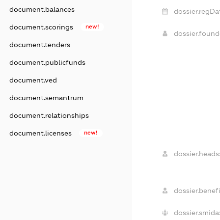
document.balances
dossier.regDa
document.scorings
new!
dossier.foun
document.tenders
document.publicfunds
document.ved
document.semantrum
document.relationships
document.licenses
new!
dossier.heads
dossier.benefi
dossier.smida