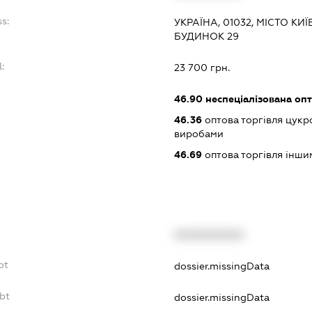
s:
УКРАЇНА, 01032, МІСТО К
БУДИНОК 29
:
23 700 грн.
46.90
неспеціалізована опт
46.36
оптова торгівля цукр
виробами
46.69
оптова торгівля інш
XXXXXXXXXX
bt
dossier.missingData
bt
dossier.missingData