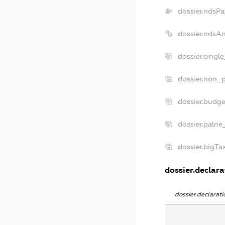
dossier.ndsPa
dossier.ndsA
dossier.singl
dossier.non_p
dossier.budg
dossier.palne
dossier.bigT
dossier.declarat
dossier.declara