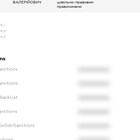
ВАЛЕРІЙОВИЧ
цивільно-правовим
правочинами
se_1
nse_2
nse_3
ons
anctions
XXXXXXXXXX
anctions
XXXXXXXXXX
lackList
XXXXXXXXXX
anctions
XXXXXXXXXX
NonSdnSanctions
XXXXXXXXXX
ctions