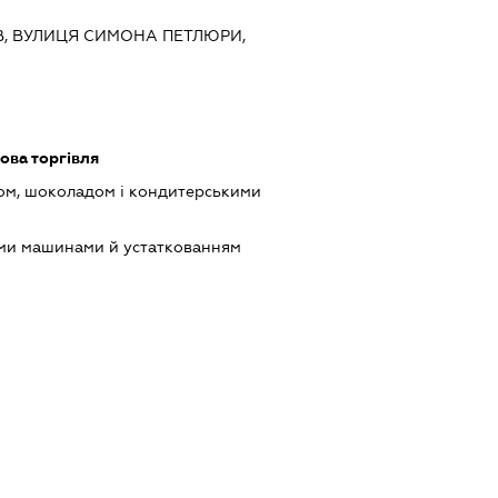
ИЇВ, ВУЛИЦЯ СИМОНА ПЕТЛЮРИ,
ова торгівля
ом, шоколадом і кондитерськими
ими машинами й устаткованням