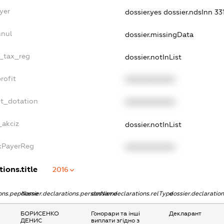
yer
dossier.yes
dossier.ndsInn 3
nnul
dossier.missingData
e_tax_reg
dossier.notInList
rofit
XXXXXXXXXX
et_dotation
XXXXXXXXXX
_akciz
dossier.notInList
axPayerReg
XXXXXXXXXX
ions.title
2016
tions.pepName
dossier.declarations.personName
dossier.declarations.relType
dossier.declaratio
БОРИСЕНКО
Гонорари та інші
Декларант
ДЕНИС
виплати згідно з