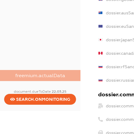
dossier.ausSa
dossier.euSan
dossier.japan
dossier.cana
dossier.rfSan
freemium.actualData
dossier.russia
document.dueToDate
22.03.25
dossier.comm
SEARCH.ONMONITORING
dossier.comme
dossier.comm
dossier.comme