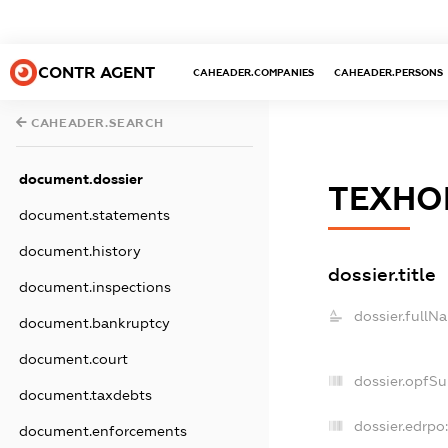
CONTR AGENT
CAHEADER.COMPANIES
CAHEADER.PERSONS
CAHEADER.SEARCH
document.dossier
ТЕХНО
document.statements
document.history
dossier.title
document.inspections
dossier.fullN
document.bankruptcy
document.court
dossier.opfS
document.taxdebts
dossier.edrpo:
document.enforcements