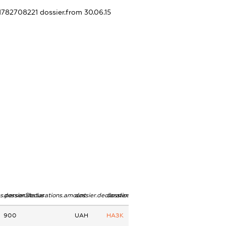
31782708221
dossier.from 30.06.15
ns.personStatus
dossier.declarations.amount
dossier.declarations.currency
dossier.declarations.source
900
UAH
НАЗК