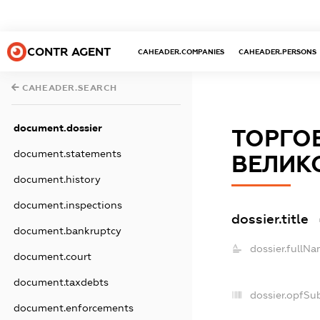
CONTR AGENT
CAHEADER.COMPANIES
CAHEADER.PERSONS
CAHEADER.SEARCH
document.dossier
ТОРГО
document.statements
ВЕЛИК
document.history
document.inspections
dossier.title
document.bankruptcy
dossier.fullNa
document.court
document.taxdebts
dossier.opfSu
document.enforcements