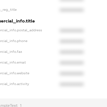
n_reg_title
XXXXXXXXXX
rcial_info.title
rcial_info.postal_address
XXXXXXXXXX
rcial_info.phone
XXXXXXXXXX
rcial_info.fax
XXXXXXXXXX
rcial_info.email
XXXXXXXXXX
rcial_info.website
XXXXXXXXXX
cial_info.activity
XXXXXXXXXX
ampleText_1