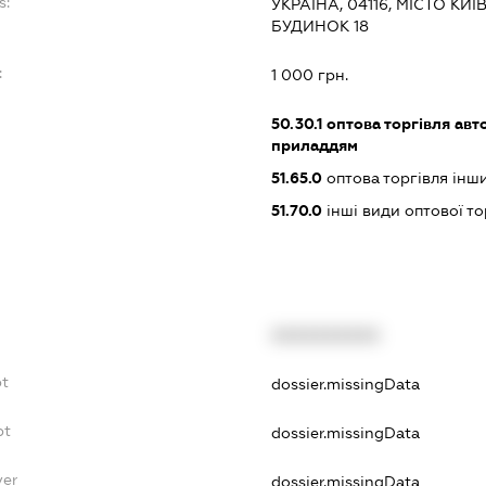
s:
УКРАЇНА, 04116, МІСТО КИ
БУДИНОК 18
:
1 000 грн.
50.30.1
оптова торгівля авт
приладдям
51.65.0
оптова торгівля ін
51.70.0
інші види оптової то
XXXXXXXXXX
bt
dossier.missingData
bt
dossier.missingData
yer
dossier.missingData