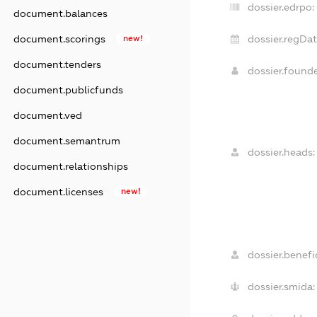
dossier.edrpo:
document.balances
dossier.regDat
document.scorings
new!
document.tenders
dossier.found
document.publicfunds
document.ved
document.semantrum
dossier.heads:
document.relationships
document.licenses
new!
dossier.benefic
dossier.smida: