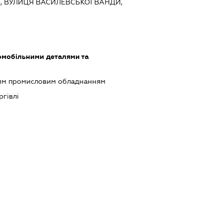
ЇВ, ВУЛИЦЯ ВАСИЛЕВСЬКОЇ ВАНДИ,
омобільними деталями та
шим промисловим обладнанням
ргівлі