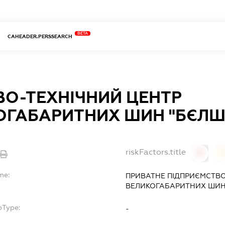
BETA
CAHEADER.PERSSEARCH
ВО-ТЕХНІЧНИЙ ЦЕНТР
ОГАБАРИТНИХ ШИН "БЄЛШ
riskFactors.title
0
0
me:
ПРИВАТНЕ ПІДПРИЄМСТВО
ВЕЛИКОГАБАРИТНИХ ШИН
bType:
-