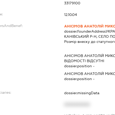
33179100
e:
12.10.04
ersAndBenef:
АНІСІМОВ АНАТОЛІЙ МИ
dossier.founderAddress
УКРА
КАНІВСЬКИЙ Р-Н, СЕЛО П
Розмір внеску до статутног
АНІСІМОВ АНАТОЛІЙ МИ
ВІДОМОСТІ ВІДСУТНІ
dossier.position -
АНІСІМОВ АНАТОЛІЙ МИ
dossier.position -
iaries:
dossier.missingData
XXXXXXXXXX