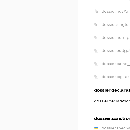
dossier.ndsAn
dossier.single
dossier.non_pr
dossier.budge
dossier.palne_
dossier.bigTa
dossier.declarat
dossier.declarati
dossier.sanctio
dossier.specS