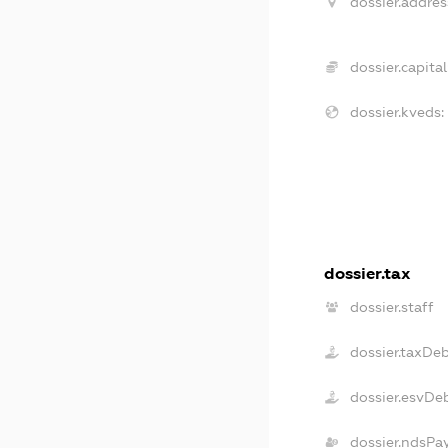
dossier.addres
dossier.capital
dossier.kveds:
dossier.tax
dossier.staff
dossier.taxDe
dossier.esvDe
dossier.ndsPa