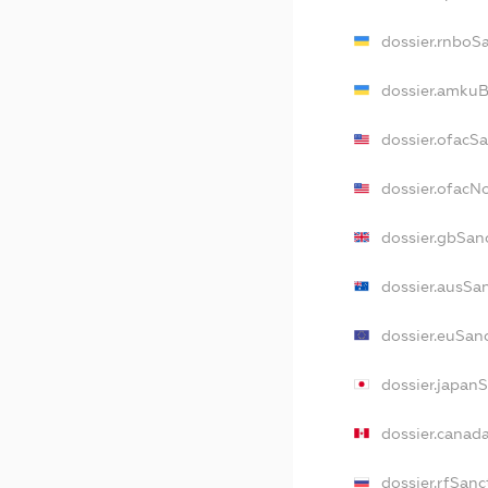
dossier.rnboS
dossier.amkuB
dossier.ofacS
dossier.ofac
dossier.gbSan
dossier.ausSa
dossier.euSan
dossier.japan
dossier.canad
dossier.rfSanc