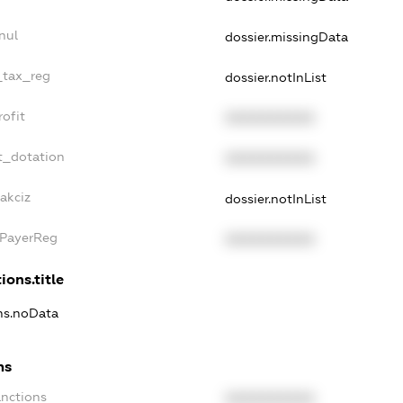
nul
dossier.missingData
_tax_reg
dossier.notInList
ofit
XXXXXXXXXX
t_dotation
XXXXXXXXXX
akciz
dossier.notInList
xPayerReg
XXXXXXXXXX
ions.title
ons.noData
ns
anctions
XXXXXXXXXX