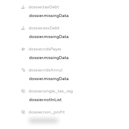
dossier.taxDebt
dossier.missingData
dossier.esvDebt
dossier.missingData
dossier.ndsPayer
dossier.missingData
dossier.ndsAnnul
dossier.missingData
dossier.single_tax_reg
dossier.notInList
dossier.non_profit
XXXXXXXXXX