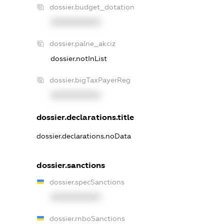
dossier.budget_dotation
XXXXXXXXXX
dossier.palne_akciz
dossier.notInList
dossier.bigTaxPayerReg
XXXXXXXXXX
dossier.declarations.title
dossier.declarations.noData
dossier.sanctions
dossier.specSanctions
XXXXXXXXXX
dossier.rnboSanctions