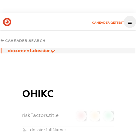
CAHEADER.GETTEST
CAHEADER.SEARCH
document.dossier
ОНІКС
riskFactors.title
0
0
0
dossier.fullName: