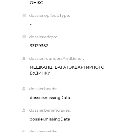
ОНІКС
dossier.opfSubType:
-
dossier.edrpo:
33179362
dossier.foundersAndBenef:
МЕШКАНЦІ БАГАТОКВАРТИРНОГО
БУДИНКУ
dossier.heads:
dossier.missingData
dossier.beneficiaries:
dossier.missingData
dossier.smida: