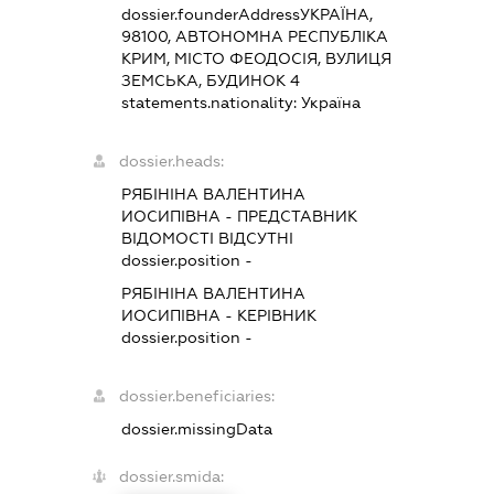
dossier.founderAddress
УКРАЇНА,
98100, АВТОНОМНА РЕСПУБЛІКА
КРИМ, МІСТО ФЕОДОСІЯ, ВУЛИЦЯ
ЗЕМСЬКА, БУДИНОК 4
statements.nationality:
Україна
dossier.heads:
РЯБІНІНА ВАЛЕНТИНА
ИОСИПІВНА
-
ПРЕДСТАВНИК
ВІДОМОСТІ ВІДСУТНІ
dossier.position -
РЯБІНІНА ВАЛЕНТИНА
ИОСИПІВНА
-
КЕРІВНИК
dossier.position -
dossier.beneficiaries:
dossier.missingData
dossier.smida: