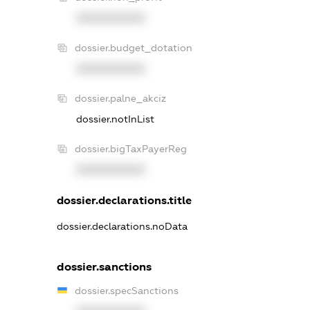
XXXXXXXXXX
dossier.budget_dotation
XXXXXXXXXX
dossier.palne_akciz
dossier.notInList
dossier.bigTaxPayerReg
XXXXXXXXXX
dossier.declarations.title
dossier.declarations.noData
dossier.sanctions
dossier.specSanctions