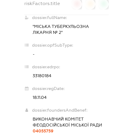
riskFactors.title
0
0
0
dossier.fullName:
"МІСЬКА ТУБЕРКУЛЬОЗНА
ЛІКАРНЯ № 2"
dossier.opfSubType:
-
dossier.edrpo:
33180184
dossier.regDate:
18.11.04
dossier.foundersAndBenef:
ВИКОНАВЧИЙ КОМІТЕТ
ФЕОДОСІЙСЬКОЇ МІСЬКОЇ РАДИ
04055759