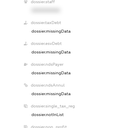
dossier.staff
XXXXXXXXXX
dossier.taxDebt
dossier.missingData
dossier.esvDebt
dossier.missingData
dossier.ndsPayer
dossier.missingData
dossier.ndsAnnul
dossier.missingData
dossier.single_tax_reg
dossier.notInList
dossier.non_profit