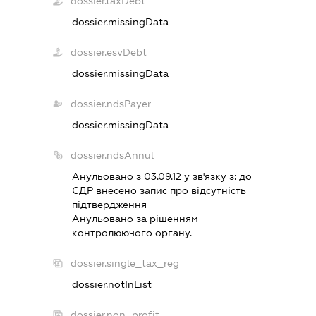
dossier.taxDebt
dossier.missingData
dossier.esvDebt
dossier.missingData
dossier.ndsPayer
dossier.missingData
dossier.ndsAnnul
Анульовано з 03.09.12 у зв'язку з:
до
ЄДР внесено запис про вiдсутнiсть
пiдтвердження
Анульовано за рiшенням
контролюючого органу.
dossier.single_tax_reg
dossier.notInList
dossier.non_profit