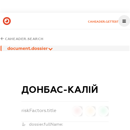
CAHEADER.GETTEST
CAHEADER.SEARCH
document.dossier
ДОНБАС-КАЛІЙ
riskFactors.title
0
0
0
dossier.fullName: