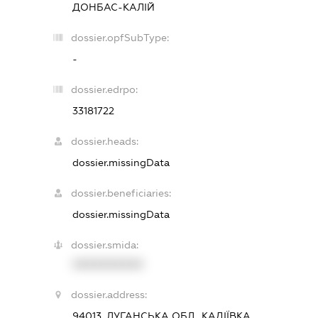
ДОНБАС-КАЛІЙ
dossier.opfSubType:
-
dossier.edrpo:
33181722
dossier.heads:
dossier.missingData
dossier.beneficiaries:
dossier.missingData
dossier.smida:
XXXXXXXXXX
dossier.address:
94013, ЛУГАНСЬКА ОБЛ., КАДІЇВКА,