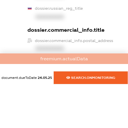
dossier.russian_reg_title
XXXXXXXXXX
dossier.commercial_info.title
dossier.commercial_info.postal_address
XXXXXXXXXX
freemium.actualData
dossier.commercial_info.phone
XXXXXXXXXX
document.dueToDate
24.05.25
SEARCH.ONMONITORING
dossier.commercial_info.fax
XXXXXXXXXX
dossier.commercial_info.email
XXXXXXXXXX
dossier.commercial_info.website