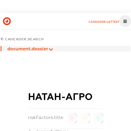
CAHEADER.GETTEST
CAHEADER.SEARCH
document.dossier
НАТАН-АГРО
riskFactors.title
0
0
0