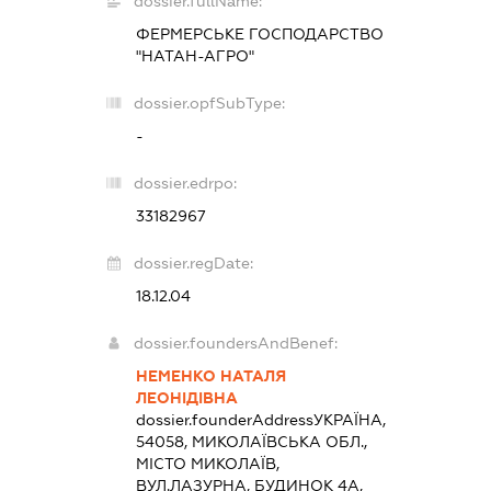
dossier.fullName:
ФЕРМЕРСЬКЕ ГОСПОДАРСТВО
"НАТАН-АГРО"
dossier.opfSubType:
-
dossier.edrpo:
33182967
dossier.regDate:
18.12.04
dossier.foundersAndBenef:
НЕМЕНКО НАТАЛЯ
ЛЕОНІДІВНА
dossier.founderAddress
УКРАЇНА,
54058, МИКОЛАЇВСЬКА ОБЛ.,
МІСТО МИКОЛАЇВ,
ВУЛ.ЛАЗУРНА, БУДИНОК 4А,