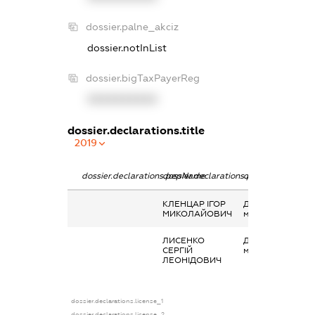
dossier.palne_akciz
dossier.notInList
dossier.bigTaxPayerReg
XXXXXXXXXX
dossier.declarations.title
2019
dossier.declarations.pepName
dossier.declarations.personName
dossier.declarati
КЛЕНЦАР ІГОР
Дохід від наданн
МИКОЛАЙОВИЧ
майна в оренду
ЛИСЕНКО
Дохід від наданн
СЕРГІЙ
майна в оренду
ЛЕОНІДОВИЧ
dossier.declarations.license_1
dossier.declarations.license_2