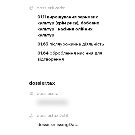
dossier.kveds:
01.11
вирощування зернових
культур (крім рису), бобових
культур і насіння олійних
культур
01.63
післяурожайна діяльність
01.64
оброблення насіння для
відтворення
dossier.tax
dossier.staff
XXXXXXXXXX
dossier.taxDebt
dossier.missingData