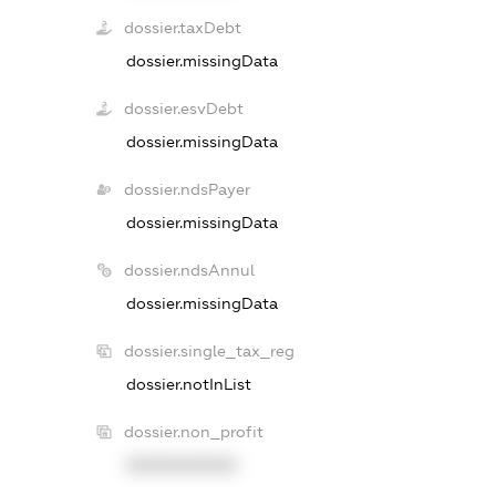
dossier.taxDebt
dossier.missingData
dossier.esvDebt
dossier.missingData
dossier.ndsPayer
dossier.missingData
dossier.ndsAnnul
dossier.missingData
dossier.single_tax_reg
dossier.notInList
dossier.non_profit
XXXXXXXXXX