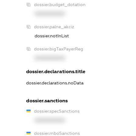
dossier.budget_dotation
XXXXXXXXXX
dossier.palne_akciz
dossier.notInList
dossier.bigTaxPayerReg
XXXXXXXXXX
dossier.declarations.title
dossier.declarations.noData
dossier.sanctions
dossier.specSanctions
XXXXXXXXXX
dossier.rnboSanctions