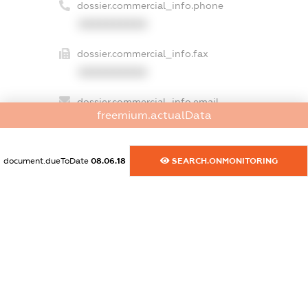
dossier.commercial_info.phone
XXXXXXXXXX
dossier.commercial_info.fax
XXXXXXXXXX
dossier.commercial_info.email
freemium.actualData
XXXXXXXXXX
dossier.commercial_info.website
document.dueToDate
08.06.18
SEARCH.ONMONITORING
XXXXXXXXXX
dossier.commercial_info.activity
XXXXXXXXXX
freemium.exampleText_1
freemium.exampleText_2
freemium.anonymousPerSearch2