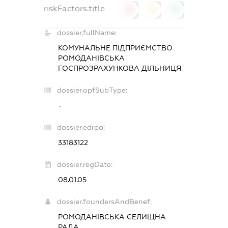
riskFactors.title
0
0
0
dossier.fullName:
КОМУНАЛЬНЕ ПІДПРИЄМСТВО
РОМОДАНІВСЬКА
ГОСПРОЗРАХУНКОВА ДІЛЬНИЦЯ
dossier.opfSubType:
-
dossier.edrpo:
33183122
dossier.regDate:
08.01.05
dossier.foundersAndBenef:
РОМОДАНІВСЬКА СЕЛИЩНА
РАДА