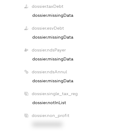
dossier.taxDebt
dossier.missingData
dossier.esvDebt
dossier.missingData
dossier.ndsPayer
dossier.missingData
dossier.ndsAnnul
dossier.missingData
dossier.single_tax_reg
dossier.notInList
dossier.non_profit
XXXXXXXXXX