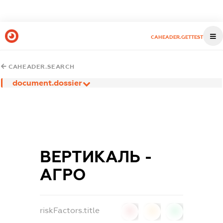
CAHEADER.GETTEST
CAHEADER.SEARCH
document.dossier
ВЕРТИКАЛЬ -
АГРО
riskFactors.title
0
0
0