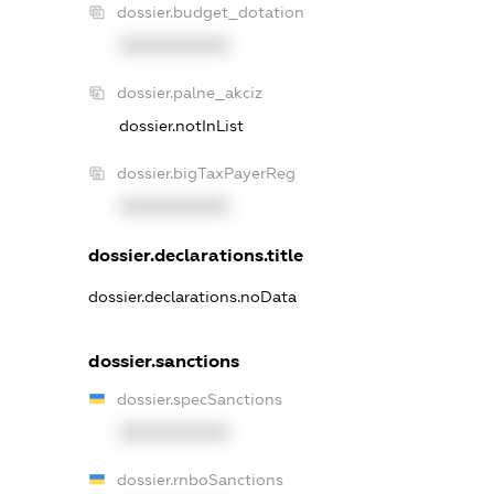
dossier.budget_dotation
XXXXXXXXXX
dossier.palne_akciz
dossier.notInList
dossier.bigTaxPayerReg
XXXXXXXXXX
dossier.declarations.title
dossier.declarations.noData
dossier.sanctions
dossier.specSanctions
XXXXXXXXXX
dossier.rnboSanctions