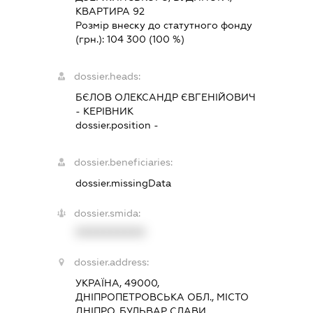
КВАРТИРА 92
Розмір внеску до статутного фонду
(грн.):
104 300
(100 %)
dossier.heads:
БЄЛОВ ОЛЕКСАНДР ЄВГЕНІЙОВИЧ
-
КЕРІВНИК
dossier.position -
dossier.beneficiaries:
dossier.missingData
dossier.smida:
XXXXXXXXXX
dossier.address:
УКРАЇНА, 49000,
ДНІПРОПЕТРОВСЬКА ОБЛ., МІСТО
ДНІПРО, БУЛЬВАР СЛАВИ,