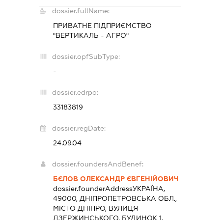
dossier.fullName:
ПРИВАТНЕ ПІДПРИЄМСТВО
"ВЕРТИКАЛЬ - АГРО"
dossier.opfSubType:
-
dossier.edrpo:
33183819
dossier.regDate:
24.09.04
dossier.foundersAndBenef:
БЄЛОВ ОЛЕКСАНДР ЄВГЕНІЙОВИЧ
dossier.founderAddress
УКРАЇНА,
49000, ДНІПРОПЕТРОВСЬКА ОБЛ.,
МІСТО ДНІПРО, ВУЛИЦЯ
ДЗЕРЖИНСЬКОГО, БУДИНОК 1,