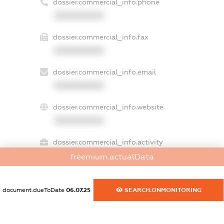
dossier.commercial_info.phone
XXXXXXXXXX
dossier.commercial_info.fax
XXXXXXXXXX
dossier.commercial_info.email
XXXXXXXXXX
dossier.commercial_info.website
XXXXXXXXXX
dossier.commercial_info.activity
XXXXXXXXXX
freemium.actualData
document.dueToDate
06.07.25
SEARCH.ONMONITORING
freemium.exampleText_1
freemium.exampleText_2
freemium.anonymousPerSearch2