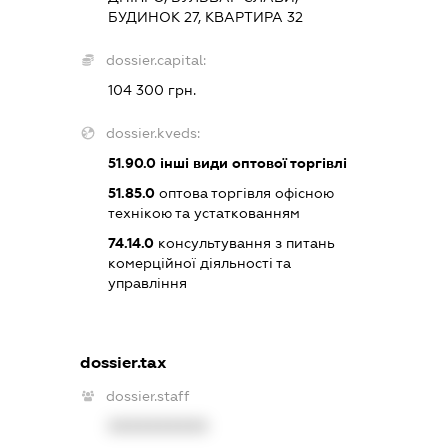
БУДИНОК 27, КВАРТИРА 32
dossier.capital:
104 300 грн.
dossier.kveds:
51.90.0
інші види оптової торгівлі
51.85.0
оптова торгівля офісною
технікою та устаткованням
74.14.0
консультування з питань
комерційної діяльності та
управління
dossier.tax
dossier.staff
XXXXXXXXXX