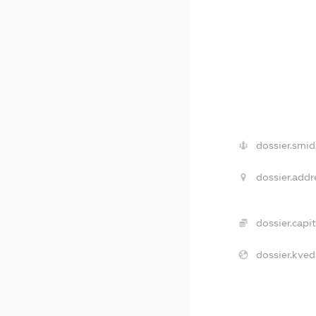
dossier.smid
dossier.addr
dossier.capit
dossier.kved