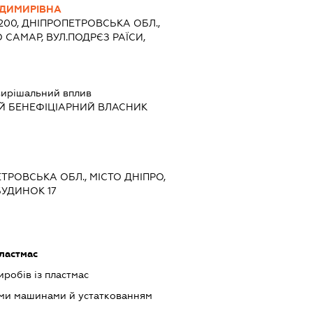
ОДИМИРІВНА
1200, ДНІПРОПЕТРОВСЬКА ОБЛ.,
 САМАР, ВУЛ.ПОДРЄЗ РАЇСИ,
ирішальний вплив
Й БЕНЕФІЦІАРНИЙ ВЛАСНИК
ЕТРОВСЬКА ОБЛ., МІСТО ДНІПРО,
БУДИНОК 17
ластмас
робів із пластмас
ими машинами й устаткованням