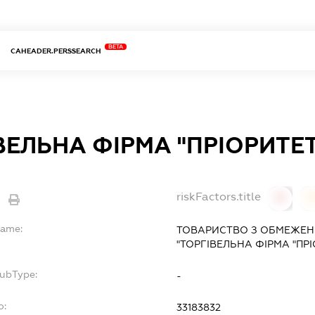
BETA
CAHEADER.PERSSEARCH
ВЕЛЬНА ФІРМА "ПРІОРИТЕТ
riskFactors.title
0
Name:
ТОВАРИСТВО З ОБМЕЖЕН
"ТОРГІВЕЛЬНА ФІРМА "ПРІ
SubType:
-
o:
33183832