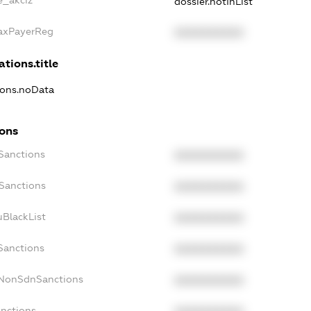
e_akciz
dossier.notInList
TaxPayerReg
XXXXXXXXXX
ations.title
tions.noData
ions
cSanctions
XXXXXXXXXX
oSanctions
XXXXXXXXXX
uBlackList
XXXXXXXXXX
Sanctions
XXXXXXXXXX
cNonSdnSanctions
XXXXXXXXXX
anctions