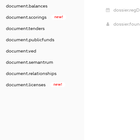
document.balances
dossier.regD
document.scorings
new!
dossier.fou
document.tenders
document.publicfunds
document.ved
document.semantrum
document.relationships
document.licenses
new!