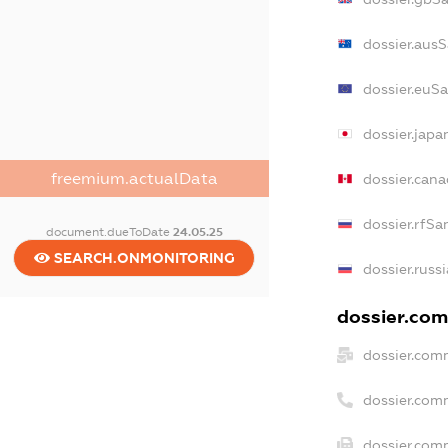
dossier.aus
dossier.euS
dossier.jap
freemium.actualData
dossier.can
dossier.rfSa
document.dueToDate
24.05.25
SEARCH.ONMONITORING
dossier.russ
dossier.com
dossier.com
dossier.com
dossier.comm