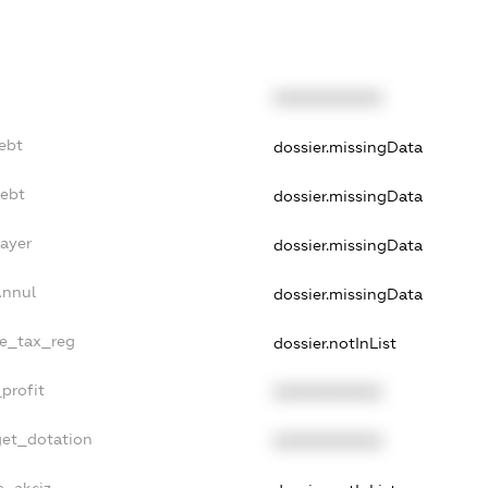
XXXXXXXXXX
ebt
dossier.missingData
Debt
dossier.missingData
Payer
dossier.missingData
Annul
dossier.missingData
le_tax_reg
dossier.notInList
profit
XXXXXXXXXX
get_dotation
XXXXXXXXXX