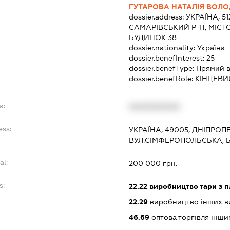
ГУТАРОВА НАТАЛІЯ ВОЛ
dossier.address:
УКРАЇНА, 5
САМАРІВСЬКИЙ Р-Н, МІСТО
БУДИНОК 38
dossier.nationality:
Україна
dossier.benefInterest:
25
dossier.benefType:
Прямий в
dossier.benefRole:
КІНЦЕВИ
a:
XXXXXXXXXX
ess:
УКРАЇНА, 49005, ДНІПРОП
ВУЛ.СІМФЕРОПОЛЬСЬКА, 
al:
200 000 грн.
s:
22.22
виробництво тари з п
22.29
виробництво інших ви
46.69
оптова торгівля інш