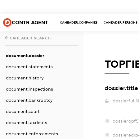
CONTR AGENT
CAHEADER.COMPANIES
CAHEADER.PERSONS
CAHEADER.SEARCH
document.dossier
ТОРГІ
document.statements
document.history
dossier.title
document.inspections
document.bankruptcy
dossier.full
document.court
dossier.opf
document.taxdebts
document.enforcements
dossier.edrp