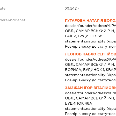
ate:
23.09.04
ndersAndBenef:
ГУТАРОВА НАТАЛІЯ ВОЛ
dossier.founderAddress
УКРА
ОБЛ., САМАРІВСЬКИЙ Р-Н,
РАЇСИ, БУДИНОК 38
statements.nationality:
Укра
Розмір внеску до статутног
ЛЕОНОВ ПАВЛО СЕРГІЙО
dossier.founderAddress
УКРА
ОБЛ., САМАРІВСЬКИЙ Р-Н
БОРИСА, БУДИНОК 1, КВАР
statements.nationality:
Укра
Розмір внеску до статутног
ЗАЇЗЖАЙ ІГОР ВІТАЛІЙОВ
dossier.founderAddress
УКРА
ОБЛ., САМАРІВСЬКИЙ Р-Н,
БУДИНОК 48А
statements.nationality:
Укра
Розмір внеску до статутног