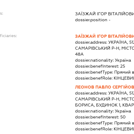
s:
ЗАЇЗЖАЙ ІГОР ВІТАЛІЙОВ
dossier.position -
iciaries:
ЗАЇЗЖАЙ ІГОР ВІТАЛІЙОВ
dossier.address:
УКРАЇНА, 5
САМАРІВСЬКИЙ Р-Н, МІСТ
48А
dossier.nationality:
Україна
dossier.benefInterest:
25
dossier.benefType:
Прямий в
dossier.benefRole:
КІНЦЕВИ
ЛЕОНОВ ПАВЛО СЕРГІЙО
dossier.address:
УКРАЇНА, 5
САМАРІВСЬКИЙ Р-Н, МІСТ
БОРИСА, БУДИНОК 1, КВАР
dossier.nationality:
Україна
dossier.benefInterest:
50
dossier.benefType:
Прямий в
dossier.benefRole:
КІНЦЕВИ