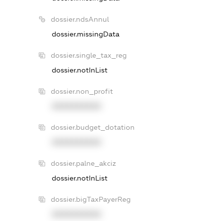
dossier.ndsAnnul
dossier.missingData
dossier.single_tax_reg
dossier.notInList
dossier.non_profit
XXXXXXXXXX
dossier.budget_dotation
XXXXXXXXXX
dossier.palne_akciz
dossier.notInList
dossier.bigTaxPayerReg
XXXXXXXXXX