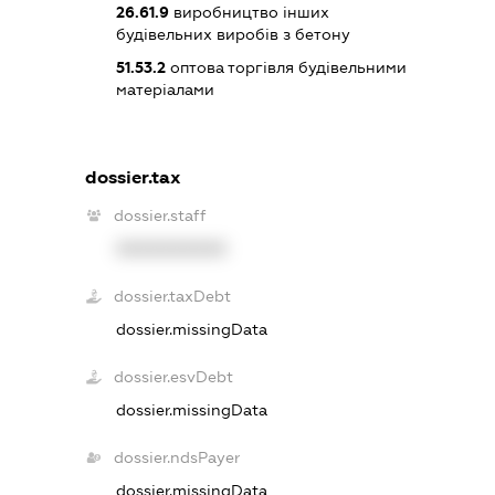
26.61.9
виробництво інших
будівельних виробів з бетону
51.53.2
оптова торгівля будівельними
матеріалами
dossier.tax
dossier.staff
XXXXXXXXXX
dossier.taxDebt
dossier.missingData
dossier.esvDebt
dossier.missingData
dossier.ndsPayer
dossier.missingData