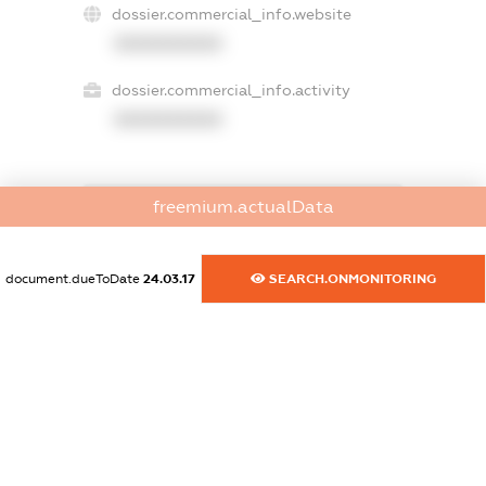
dossier.commercial_info.website
XXXXXXXXXX
dossier.commercial_info.activity
XXXXXXXXXX
freemium.actualData
freemium.exampleText_1
freemium.exampleText_2
freemium.anonymousPerSearch2
document.dueToDate
24.03.17
SEARCH.ONMONITORING
FREEMIUM.DETAILS
FREEMIUM.REGISTER