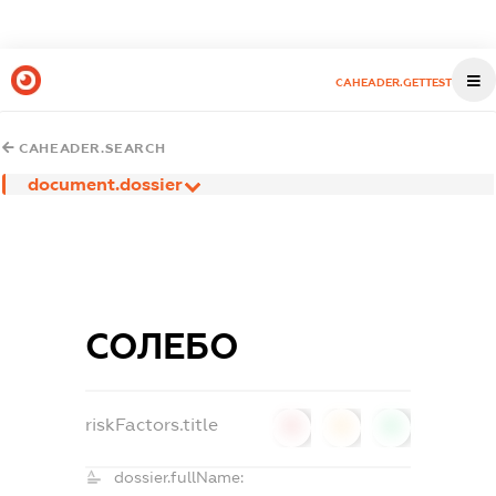
CAHEADER.GETTEST
CAHEADER.SEARCH
document.dossier
СОЛЕБО
riskFactors.title
0
0
0
dossier.fullName: