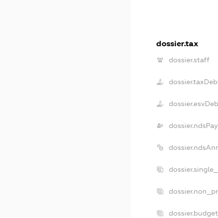
dossier.tax
dossier.staff
dossier.taxDeb
dossier.esvDeb
dossier.ndsPay
dossier.ndsAn
dossier.single
dossier.non_pr
dossier.budge