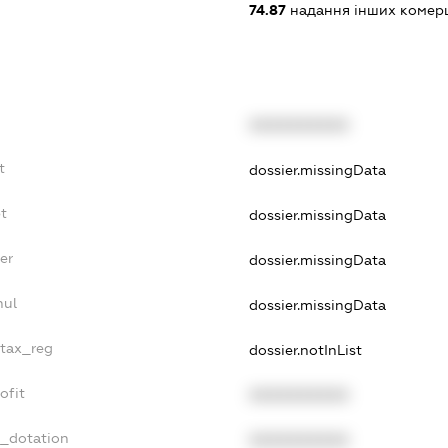
74.87
надання інших комерц
XXXXXXXXXX
t
dossier.missingData
t
dossier.missingData
er
dossier.missingData
nul
dossier.missingData
_tax_reg
dossier.notInList
ofit
XXXXXXXXXX
t_dotation
XXXXXXXXXX