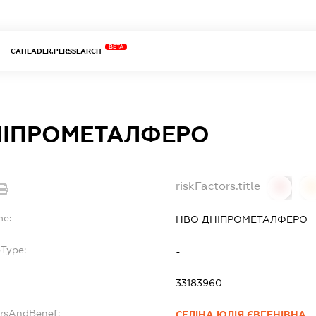
BETA
CAHEADER.PERSSEARCH
НІПРОМЕТАЛФЕРО
riskFactors.title
0
0
me:
НВО ДНІПРОМЕТАЛФЕРО
bType:
-
33183960
ersAndBenef:
СЕЛІНА ЮЛІЯ ЄВГЕНІВНА