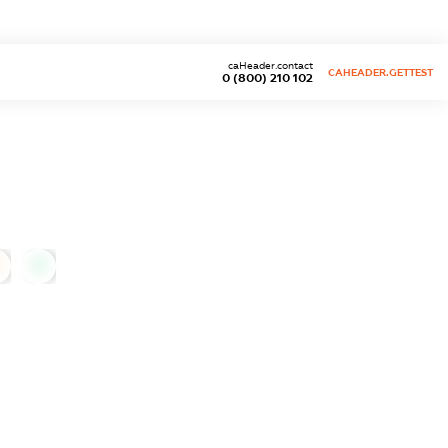
caHeader.contact
CAHEADER.GETTEST
0 (800) 210 102
0