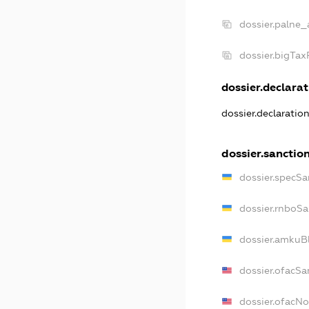
dossier.palne_
dossier.bigTa
dossier.declarat
dossier.declaratio
dossier.sanctio
dossier.specSa
dossier.rnboSa
dossier.amkuBl
dossier.ofacSa
dossier.ofacN