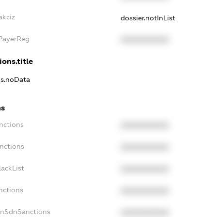
akciz
dossier.notInList
xPayerReg
XXXXXXXXXX
ions.title
ns.noData
ns
nctions
XXXXXXXXXX
nctions
XXXXXXXXXX
ackList
XXXXXXXXXX
nctions
XXXXXXXXXX
onSdnSanctions
XXXXXXXXXX