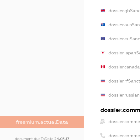
dossier.gbSanc
dossier.ausSan
dossier.euSanc
dossier.japanS
dossier.canad
dossier.rfSanc
dossier.russian
dossier.comme
dossier.commer
freemium.actualData
dossier.comme
document.dueToDate
24.03.17