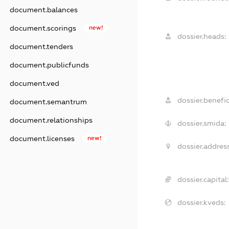
document.balances
document.scorings
new!
dossier.heads:
document.tenders
document.publicfunds
document.ved
dossier.benefic
document.semantrum
document.relationships
dossier.smida:
document.licenses
new!
dossier.address
dossier.capital:
dossier.kveds: