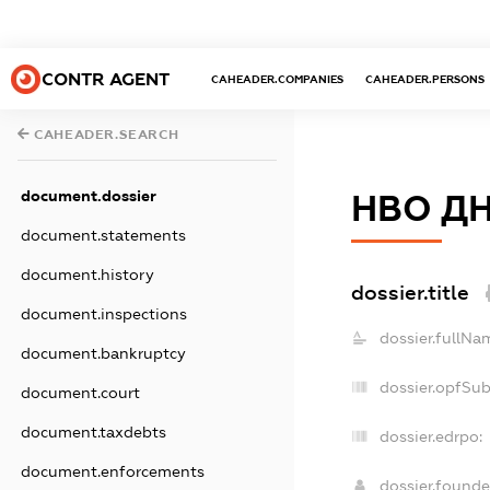
CONTR AGENT
CAHEADER.COMPANIES
CAHEADER.PERSONS
CAHEADER.SEARCH
document.dossier
НВО Д
document.statements
document.history
dossier.title
document.inspections
dossier.fullNa
document.bankruptcy
dossier.opfSu
document.court
document.taxdebts
dossier.edrpo:
document.enforcements
dossier.found