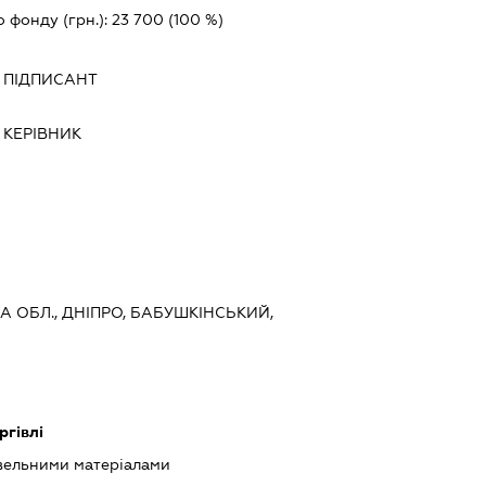
о фонду (грн.):
23 700
(100 %)
-
ПІДПИСАНТ
-
КЕРІВНИК
А ОБЛ., ДНІПРО, БАБУШКІНСЬКИЙ,
ргівлі
івельними матеріалами